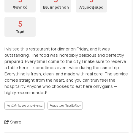
Φαγητό
Εξυπηρέτηση
Ατμόσφαιρα
5
Τιμή
I visited this restaurant for dinner on Friday, and it was
outstanding. The food was incredibly delicious and perfectly
prepared. Every time I come to the city, I make sure to reserve
a table here — sometimes even twice during the same trip.
Everything is fresh, clean, and made with real care. The service
comes straight from the heart, and you can truly feel the
hospitality. Anyone who chooses to eat here only gains —
highly recommended!
Κατάλληλο για οικογένειες
Ρομαντικό Περιβάλλον
Share