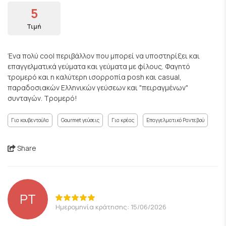
5
Τιμή
Ένα πολύ cool περιβάλλον που μπορεί να υποστηρίξει και
επαγγελματικά γεύματα και γεύματα με φίλους. Φαγητό
τρομερό και η καλύτερη ισορροπία posh και casual,
παραδοσιακών Ελληνικών γεύσεων και "πειραγμένων"
συνταγών. Τρομερό!
Για κουβεντούλα
Gourmet γεύσεις
Για κρέας
Επαγγελματικό Ραντεβού
Share
PT
Ημερομηνία κράτησης: 15/06/2026