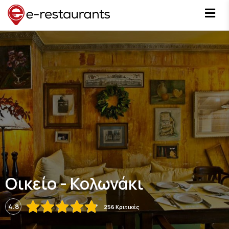
Οικείο - Κολωνάκι
4.8
256 Κριτικές