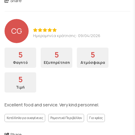
Share
CG
Ημερομηνία κράτησης: 09/04/2026
5
5
5
Φαγητό
Εξυπηρέτηση
Ατμόσφαιρα
5
Τιμή
Excellent food and service. Very kind personnel.
Κατάλληλο για οικογένειες
Ρομαντικό Περιβάλλον
Για κρέας
Share