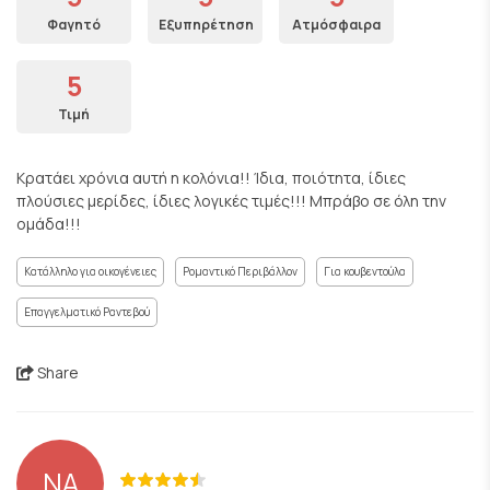
Φαγητό
Εξυπηρέτηση
Ατμόσφαιρα
5
Τιμή
Κρατάει χρόνια αυτή η κολόνια!! Ίδια, ποιότητα, ίδιες
πλούσιες μερίδες, ίδιες λογικές τιμές!!! Μπράβο σε όλη την
ομάδα!!!
Κατάλληλο για οικογένειες
Ρομαντικό Περιβάλλον
Για κουβεντούλα
Επαγγελματικό Ραντεβού
Share
NA