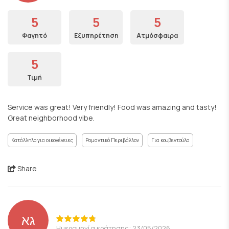
5
5
5
Φαγητό
Εξυπηρέτηση
Ατμόσφαιρα
5
Τιμή
Service was great! Very friendly! Food was amazing and tasty!
Great neighborhood vibe.
Κατάλληλο για οικογένειες
Ρομαντικό Περιβάλλον
Για κουβεντούλα
Share
גא
Ημερομηνία κράτησης: 23/05/2026