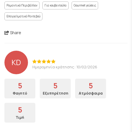
Ρομαντικό Περιβάλλον
Για κουβεντούλα
Gourmet γεύσεις
Επαγγελματικό Ραντεβού
Share
KD
Ημερομηνία κράτησης: 10/02/2026
5
5
5
Φαγητό
Εξυπηρέτηση
Ατμόσφαιρα
5
Τιμή