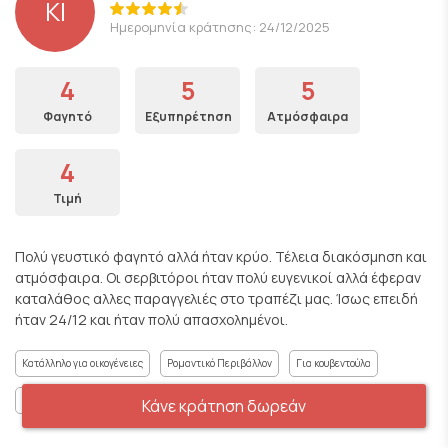
KI
Ημερομηνία κράτησης: 24/12/2025
4
5
5
Φαγητό
Εξυπηρέτηση
Ατμόσφαιρα
4
Τιμή
Πολύ γευστικό φαγητό αλλά ήταν κρύο. Τέλεια διακόσμηση και
ατμόσφαιρα. Οι σερβιτόροι ήταν πολύ ευγενικοί αλλά έφεραν
καταλάθος αλλες παραγγελιές στο τραπέζι μας. Ίσως επειδή
ήταν 24/12 και ήταν πολύ απασχολημένοι.
Κατάλληλο για οικογένειες
Ρομαντικό Περιβάλλον
Για κουβεντούλα
Gourmet γεύσεις
Για κρέας
Κάνε κράτηση δωρεάν