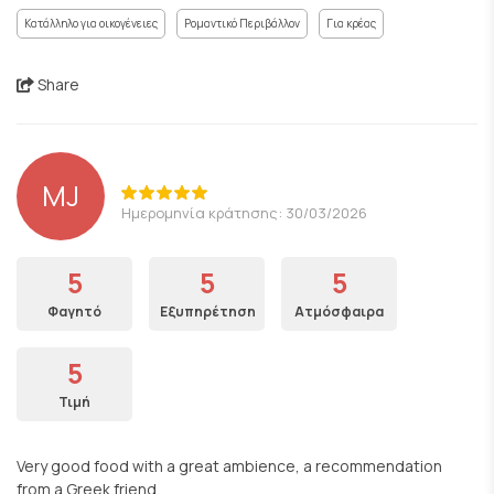
Κατάλληλο για οικογένειες
Ρομαντικό Περιβάλλον
Για κρέας
Share
MJ
Ημερομηνία κράτησης: 30/03/2026
5
5
5
Φαγητό
Εξυπηρέτηση
Ατμόσφαιρα
5
Τιμή
Very good food with a great ambience, a recommendation
from a Greek friend