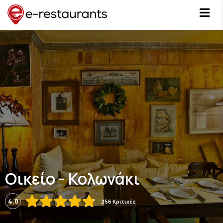
Οικείο - Κολωνάκι
4.8
256 Κριτικές