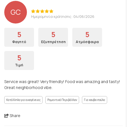
GC
Ημερομηνία κράτησης: 04/06/2026
5
5
5
Φαγητό
Εξυπηρέτηση
Ατμόσφαιρα
5
Τιμή
Service was great! Very friendly! Food was amazing and tasty!
Great neighborhood vibe.
Κατάλληλο για οικογένειες
Ρομαντικό Περιβάλλον
Για κουβεντούλα
Share