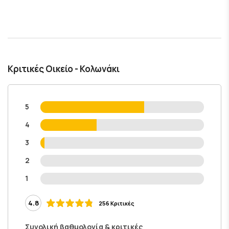
Κριτικές Οικείο - Κολωνάκι
5
4
3
2
1
4.8
256 Κριτικές
Συνολική βαθμολογία & κριτικές