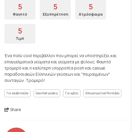
5
5
5
Φαγητό
Εξυπηρέτηση
Ατμόσφαιρα
5
Τιμή
Ένα πολύ cool περιβάλλον που μπορεί να υποστηρίξει και
επαγγελματικά γεύματα και γεύματα με φίλους. Φαγητό
τρομερό και η καλύτερη ισορροπία posh και casual,
παραδοσιακών Ελληνικών γεύσεων και "πειραγμένων"
συνταγών. Τρομερό!
Για κουβεντούλα
Gourmet γεύσεις
Για κρέας
Επαγγελματικό Ραντεβού
Share