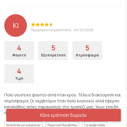
KI
Ημερομηνία κράτησης: 24/12/2025
4
5
5
Φαγητό
Εξυπηρέτηση
Ατμόσφαιρα
4
Τιμή
Πολύ γευστικό φαγητό αλλά ήταν κρύο. Τέλεια διακόσμηση και
ατμόσφαιρα. Οι σερβιτόροι ήταν πολύ ευγενικοί αλλά έφεραν
καταλάθος αλλες παραγγελιές στο τραπέζι μας. Ίσως επειδή
ήταν 24/12 και ήταν πολύ απασχολημένοι.
Κάνε κράτηση δωρεάν
Κατάλληλο για οικογένειες
Ρομαντικό Περιβάλλον
Για κουβεντούλα