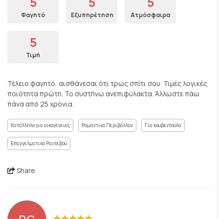
5
5
5
Φαγητό
Εξυπηρέτηση
Ατμόσφαιρα
5
Τιμή
Τέλειο φαγητό, αισθάνεσαι ότι τρως σπίτι σου. Τιμές λογικές
ποιότητα πρώτη. Το συστήνω ανεπιφύλακτα. Άλλωστε πάω
πάνα από 25 χρόνια.
Κατάλληλο για οικογένειες
Ρομαντικό Περιβάλλον
Για κουβεντούλα
Επαγγελματικό Ραντεβού
Share