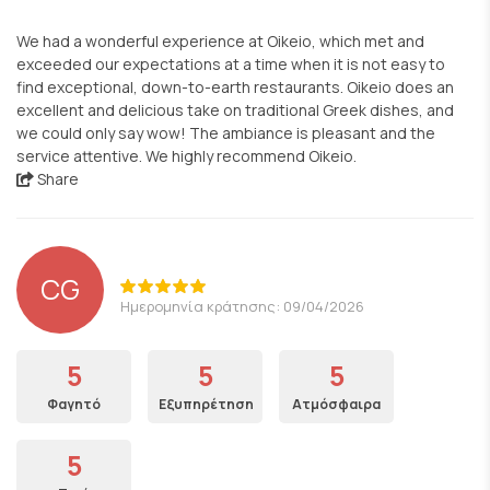
We had a wonderful experience at Oikeio, which met and
exceeded our expectations at a time when it is not easy to
find exceptional, down-to-earth restaurants. Oikeio does an
excellent and delicious take on traditional Greek dishes, and
we could only say wow! The ambiance is pleasant and the
service attentive. We highly recommend Oikeio.
Share
CG
Ημερομηνία κράτησης: 09/04/2026
5
5
5
Φαγητό
Εξυπηρέτηση
Ατμόσφαιρα
5