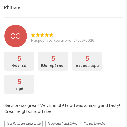
Share
GC
Ημερομηνία κράτησης: 04/06/2026
5
5
5
Φαγητό
Εξυπηρέτηση
Ατμόσφαιρα
5
Τιμή
Service was great! Very friendly! Food was amazing and tasty!
Great neighborhood vibe.
Κατάλληλο για οικογένειες
Ρομαντικό Περιβάλλον
Για κουβεντούλα