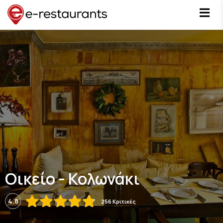
Οικείο - Κολωνάκι
4.8
256 Κριτικές