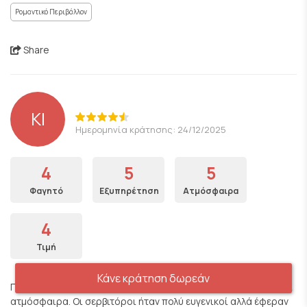
Ρομαντικό Περιβάλλον
Share
KI
Ημερομηνία κράτησης: 24/12/2025
4
5
5
Φαγητό
Εξυπηρέτηση
Ατμόσφαιρα
4
Τιμή
Κάνε κράτηση δωρεάν
Πολύ γευστικό φαγητό αλλά ήταν κρύο. Τέλεια διακόσμηση και
ατμόσφαιρα. Οι σερβιτόροι ήταν πολύ ευγενικοί αλλά έφεραν