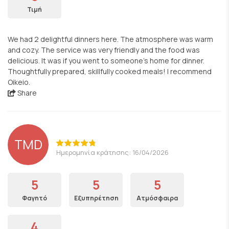
Τιμή
We had 2 delightful dinners here. The atmosphere was warm
and cozy. The service was very friendly and the food was
delicious. It was if you went to someone’s home for dinner.
Thoughtfully prepared, skillfully cooked meals! I recommend
Oikeio.
Share
TMD
Ημερομηνία κράτησης: 16/04/2026
5
5
5
Φαγητό
Εξυπηρέτηση
Ατμόσφαιρα
4