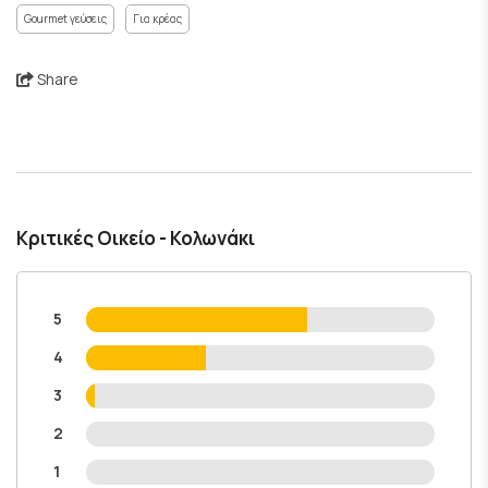
Gourmet γεύσεις
Για κρέας
Share
Κριτικές Οικείο - Κολωνάκι
5
4
3
2
1