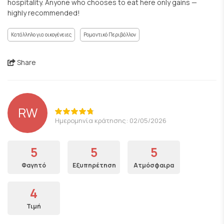
hospitality. Anyone who chooses to eat here only gains —
highly recommended!
Κατάλληλο για οικογένειες
Ρομαντικό Περιβάλλον
Share
RW
Ημερομηνία κράτησης: 02/05/2026
5
5
5
Φαγητό
Εξυπηρέτηση
Ατμόσφαιρα
4
Τιμή