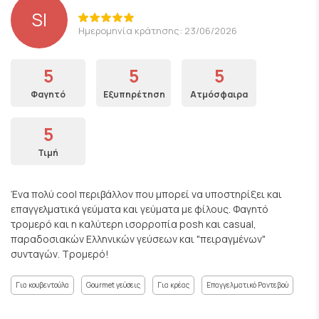
SI
Ημερομηνία κράτησης: 23/06/2026
5
5
5
Φαγητό
Εξυπηρέτηση
Ατμόσφαιρα
5
Τιμή
Ένα πολύ cool περιβάλλον που μπορεί να υποστηρίξει και
επαγγελματικά γεύματα και γεύματα με φίλους. Φαγητό
τρομερό και η καλύτερη ισορροπία posh και casual,
παραδοσιακών Ελληνικών γεύσεων και "πειραγμένων"
συνταγών. Τρομερό!
Για κουβεντούλα
Gourmet γεύσεις
Για κρέας
Επαγγελματικό Ραντεβού