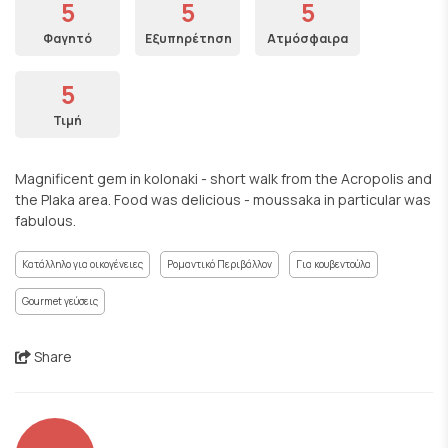
5
5
5
Φαγητό
Εξυπηρέτηση
Ατμόσφαιρα
5
Τιμή
Magnificent gem in kolonaki - short walk from the Acropolis and
the Plaka area. Food was delicious - moussaka in particular was
fabulous.
Κατάλληλο για οικογένειες
Ρομαντικό Περιβάλλον
Για κουβεντούλα
Gourmet γεύσεις
Share