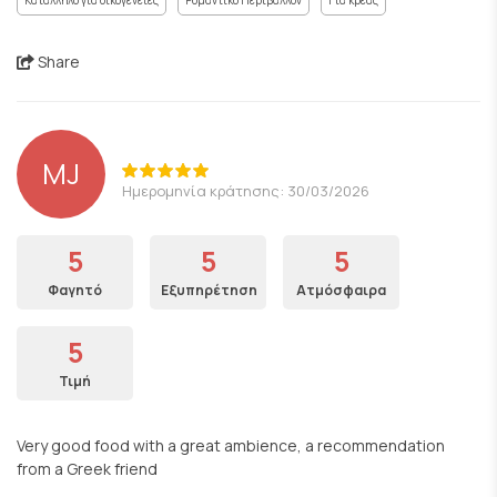
Κατάλληλο για οικογένειες
Ρομαντικό Περιβάλλον
Για κρέας
Share
MJ
Ημερομηνία κράτησης: 30/03/2026
5
5
5
Φαγητό
Εξυπηρέτηση
Ατμόσφαιρα
5
Τιμή
Very good food with a great ambience, a recommendation
from a Greek friend