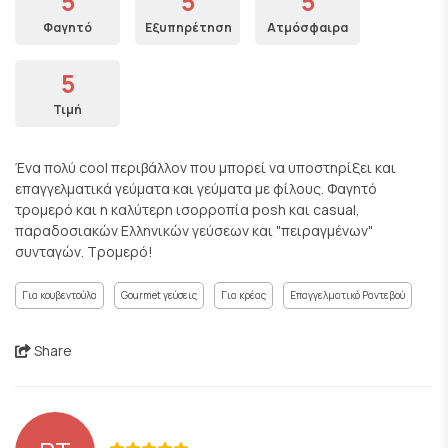
5
5
5
Φαγητό
Εξυπηρέτηση
Ατμόσφαιρα
5
Τιμή
Ένα πολύ cool περιβάλλον που μπορεί να υποστηρίξει και
επαγγελματικά γεύματα και γεύματα με φίλους. Φαγητό
τρομερό και η καλύτερη ισορροπία posh και casual,
παραδοσιακών Ελληνικών γεύσεων και "πειραγμένων"
συνταγών. Τρομερό!
Για κουβεντούλα
Gourmet γεύσεις
Για κρέας
Επαγγελματικό Ραντεβού
Share