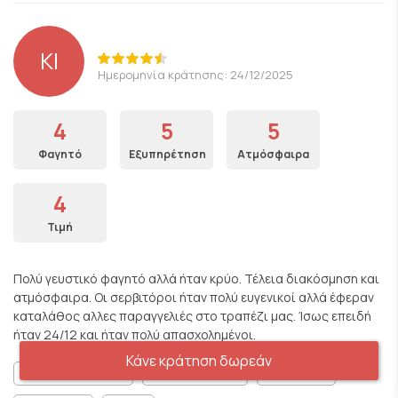
KI
Ημερομηνία κράτησης: 24/12/2025
4
5
5
Φαγητό
Εξυπηρέτηση
Ατμόσφαιρα
4
Τιμή
Πολύ γευστικό φαγητό αλλά ήταν κρύο. Τέλεια διακόσμηση και
ατμόσφαιρα. Οι σερβιτόροι ήταν πολύ ευγενικοί αλλά έφεραν
καταλάθος αλλες παραγγελιές στο τραπέζι μας. Ίσως επειδή
ήταν 24/12 και ήταν πολύ απασχολημένοι.
Κάνε κράτηση δωρεάν
Κατάλληλο για οικογένειες
Ρομαντικό Περιβάλλον
Για κουβεντούλα