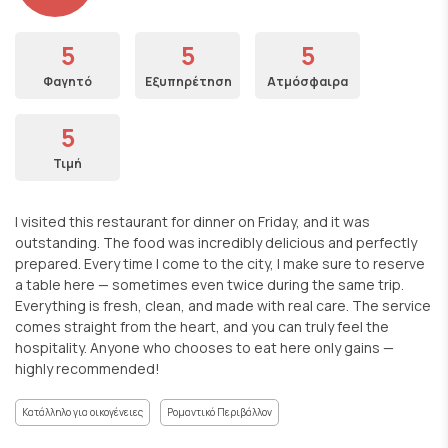
5
5
5
Φαγητό
Εξυπηρέτηση
Ατμόσφαιρα
5
Τιμή
I visited this restaurant for dinner on Friday, and it was
outstanding. The food was incredibly delicious and perfectly
prepared. Every time I come to the city, I make sure to reserve
a table here — sometimes even twice during the same trip.
Everything is fresh, clean, and made with real care. The service
comes straight from the heart, and you can truly feel the
hospitality. Anyone who chooses to eat here only gains —
highly recommended!
Κατάλληλο για οικογένειες
Ρομαντικό Περιβάλλον