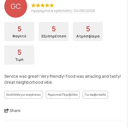
GC
Ημερομηνία κράτησης: 04/06/2026
5
5
5
Φαγητό
Εξυπηρέτηση
Ατμόσφαιρα
5
Τιμή
Service was great! Very friendly! Food was amazing and tasty!
Great neighborhood vibe.
Κατάλληλο για οικογένειες
Ρομαντικό Περιβάλλον
Για κουβεντούλα
Share