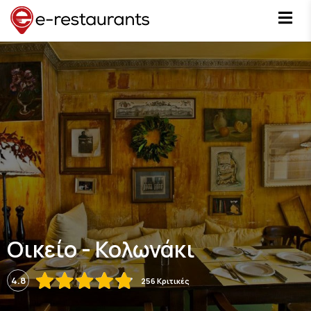
Οικείο - Κολωνάκι
4.8
256 Κριτικές