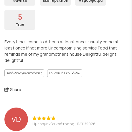
Φαγητό
Εξυπηρέτηση
Ατμόσφαιρα
5
Τιμή
Every time I come to Athens at least once I usually come at
least once if not more Uncompromising service Food that
reminds me of my grandmother's house Delightful delight
delightful
Κατάλληλο για οικογένειες
Ρομαντικό Περιβάλλον
Share
VD
Ημερομηνία κράτησης: 11/01/2026