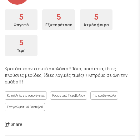
5
5
5
Φαγητό
Εξυπηρέτηση
Ατμόσφαιρα
5
Τιμή
Κρατάει χρόνια αυτή η κολόνια!! Ίδια, ποιότητα, ίδιες
πλούσιες μερίδες, ίδιες λογικές τιμές!!! Μπράβο σε όλη την
ομάδα!!!
Κατάλληλο για οικογένειες
Ρομαντικό Περιβάλλον
Για κουβεντούλα
Επαγγελματικό Ραντεβού
Share