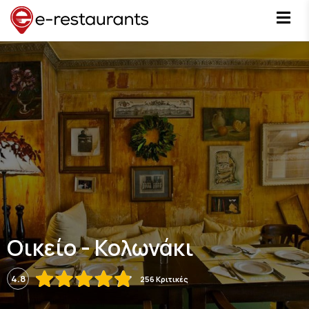
Οικείο - Κολωνάκι
4.8
256 Κριτικές