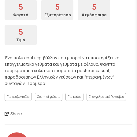
5
5
5
Φαγητό
Εξυπηρέτηση
Ατμόσφαιρα
5
Τιμή
Ένα πολύ cool περιβάλλον που μπορεί να υποστηρίξει και
επαγγελματικά γεύματα και γεύματα με φίλους. Φαγητό
τρομερό και η καλύτερη ισορροπία posh και casual,
παραδοσιακών Ελληνικών γεύσεων και "πειραγμένων"
συνταγών. Τρομερό!
Για κουβεντούλα
Gourmet γεύσεις
Για κρέας
Επαγγελματικό Ραντεβού
Share