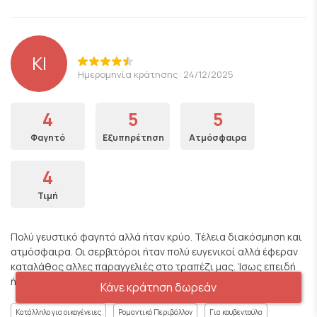
KI
Ημερομηνία κράτησης: 24/12/2025
4
5
5
Φαγητό
Εξυπηρέτηση
Ατμόσφαιρα
4
Τιμή
Πολύ γευστικό φαγητό αλλά ήταν κρύο. Τέλεια διακόσμηση και
ατμόσφαιρα. Οι σερβιτόροι ήταν πολύ ευγενικοί αλλά έφεραν
καταλάθος αλλες παραγγελιές στο τραπέζι μας. Ίσως επειδή
ήταν 24/12 και ήταν πολύ απασχολημένοι.
Κάνε κράτηση δωρεάν
Κατάλληλο για οικογένειες
Ρομαντικό Περιβάλλον
Για κουβεντούλα