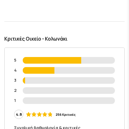
Κριτικές Οικείο - Κολωνάκι
5
4
3
2
1
4.8
256 Κριτικές
Συνολική βαθμολογία & κριτικές