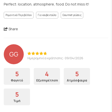
Perfect: location, atmosphere, food. Do not miss it!
Ρομαντικό Περιβάλλον
Για κουβεντούλα
Gourmet γεύσεις
Share
GG
Ημερομηνία κράτησης: 09/04/2026
5
4
5
Φαγητό
Εξυπηρέτηση
Ατμόσφαιρα
5
Τιμή