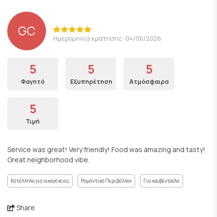
GC
Ημερομηνία κράτησης: 04/06/2026
5
5
5
Φαγητό
Εξυπηρέτηση
Ατμόσφαιρα
5
Τιμή
Service was great! Very friendly! Food was amazing and tasty!
Great neighborhood vibe.
Κατάλληλο για οικογένειες
Ρομαντικό Περιβάλλον
Για κουβεντούλα
Share