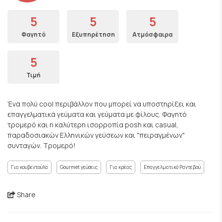
5
5
5
Φαγητό
Εξυπηρέτηση
Ατμόσφαιρα
5
Τιμή
Ένα πολύ cool περιβάλλον που μπορεί να υποστηρίξει και
επαγγελματικά γεύματα και γεύματα με φίλους. Φαγητό
τρομερό και η καλύτερη ισορροπία posh και casual,
παραδοσιακών Ελληνικών γεύσεων και "πειραγμένων"
συνταγών. Τρομερό!
Για κουβεντούλα
Gourmet γεύσεις
Για κρέας
Επαγγελματικό Ραντεβού
Share