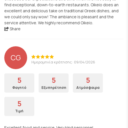
find exceptional, down-to-earth restaurants. Oikeio does an
excellent and delicious take on traditional Greek dishes, and
we could only say wow! The ambiance is pleasant and the
service attentive. We highly recommend Oikeio.
Share
CG
Ημερομηνία κράτησης: 09/04/2026
5
5
5
Φαγητό
Εξυπηρέτηση
Ατμόσφαιρα
5
Τιμή
Excellent food and service. Very kind personnel.