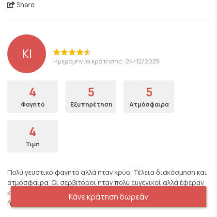
Share
KI
Ημερομηνία κράτησης: 24/12/2025
4
5
5
Φαγητό
Εξυπηρέτηση
Ατμόσφαιρα
4
Τιμή
Πολύ γευστικό φαγητό αλλά ήταν κρύο. Τέλεια διακόσμηση και
ατμόσφαιρα. Οι σερβιτόροι ήταν πολύ ευγενικοί αλλά έφεραν
καταλάθος αλλες παραγγελιές στο τραπέζι μας. Ίσως επειδή
Κάνε κράτηση δωρεάν
ήταν 24/12 και ήταν πολύ απασχολημένοι.