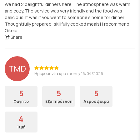
We had 2 delightful dinners here. The atmosphere was warm
and cozy. The service was very friendly and the food was
delicious. It was if you went to someone’s home for dinner.
Thoughtfully prepared, skillfully cooked meals! I recommend
Oikeio.
Share
TMD
Ημερομηνία κράτησης: 16/04/2026
5
5
5
Φαγητό
Εξυπηρέτηση
Ατμόσφαιρα
4
Τιμή