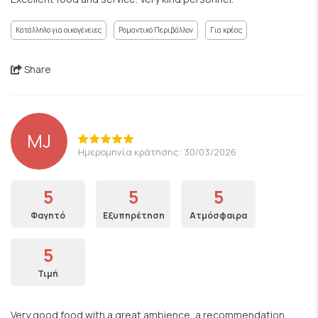
Κατάλληλο για οικογένειες
Ρομαντικό Περιβάλλον
Για κρέας
Share
MJ
Ημερομηνία κράτησης: 30/03/2026
5
5
5
Φαγητό
Εξυπηρέτηση
Ατμόσφαιρα
5
Τιμή
Very good food with a great ambience, a recommendation