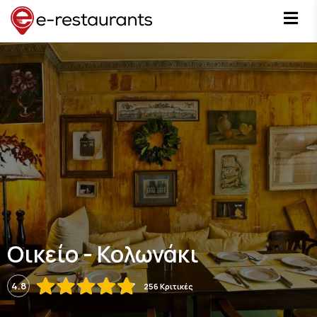
Οικείο - Κολωνάκι
4.8
256 Κριτικές