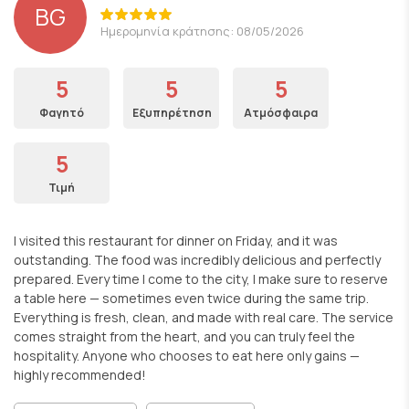
BG
Ημερομηνία κράτησης: 08/05/2026
5
5
5
Φαγητό
Εξυπηρέτηση
Ατμόσφαιρα
5
Τιμή
I visited this restaurant for dinner on Friday, and it was
outstanding. The food was incredibly delicious and perfectly
prepared. Every time I come to the city, I make sure to reserve
a table here — sometimes even twice during the same trip.
Everything is fresh, clean, and made with real care. The service
comes straight from the heart, and you can truly feel the
hospitality. Anyone who chooses to eat here only gains —
highly recommended!