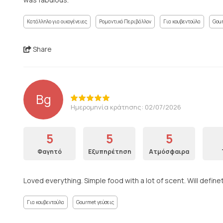
Κατάλληλο για οικογένειες
Ρομαντικό Περιβάλλον
Για κουβεντούλα
Gour
Share
Bg
Ημερομηνία κράτησης: 02/07/2026
5
5
5
Φαγητό
Εξυπηρέτηση
Ατμόσφαιρα
Loved everything. Simple food with a lot of scent. Will defin
Για κουβεντούλα
Gourmet γεύσεις