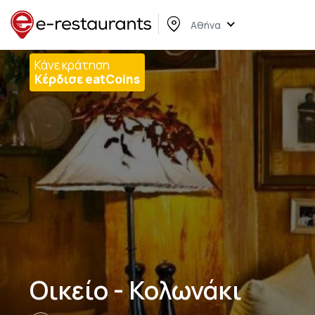
Αθήνα
Κάνε κράτηση
Κέρδισε eatCoins
Οικείο - Κολωνάκι