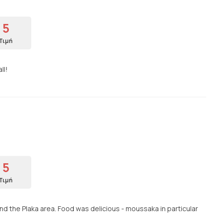
5
Τιμή
ll!
5
Τιμή
nd the Plaka area. Food was delicious - moussaka in particular