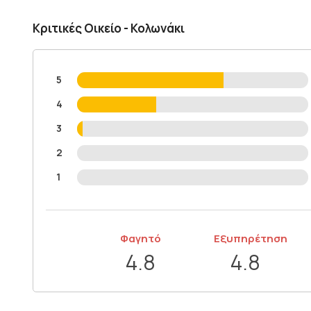
Κριτικές Οικείο - Κολωνάκι
5
4
3
2
1
Φαγητό
Εξυπηρέτηση
4.8
4.8