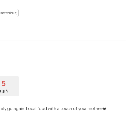
met γεύσεις
5
Τιμή
etely go again. Local food with a touch of your mother❤️