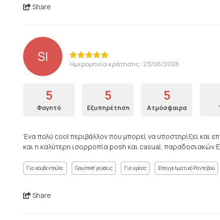
Share
SI
Ημερομηνία κράτησης: 23/06/2026
5
5
5
Φαγητό
Εξυπηρέτηση
Ατμόσφαιρα
Ένα πολύ cool περιβάλλον που μπορεί να υποστηρίξει και ε
και η καλύτερη ισορροπία posh και casual, παραδοσιακών 
Για κουβεντούλα
Gourmet γεύσεις
Για κρέας
Επαγγελματικό Ραντεβού
Share