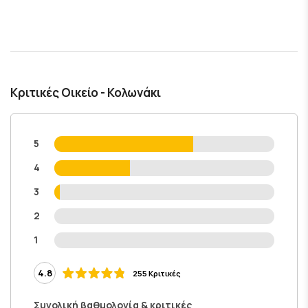
Κριτικές Οικείο - Κολωνάκι
5
4
3
2
1
4.8
255 Κριτικές
Συνολική βαθμολογία & κριτικές