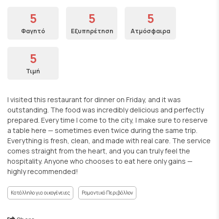
5
5
5
Φαγητό
Εξυπηρέτηση
Ατμόσφαιρα
5
Τιμή
I visited this restaurant for dinner on Friday, and it was
outstanding. The food was incredibly delicious and perfectly
prepared. Every time I come to the city, I make sure to reserve
a table here — sometimes even twice during the same trip.
Everything is fresh, clean, and made with real care. The service
comes straight from the heart, and you can truly feel the
hospitality. Anyone who chooses to eat here only gains —
highly recommended!
Κατάλληλο για οικογένειες
Ρομαντικό Περιβάλλον