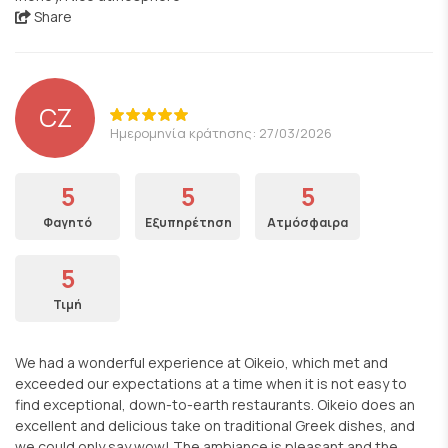
Share
CZ
Ημερομηνία κράτησης: 27/03/2026
5
5
5
Φαγητό
Εξυπηρέτηση
Ατμόσφαιρα
5
Τιμή
We had a wonderful experience at Oikeio, which met and
exceeded our expectations at a time when it is not easy to
find exceptional, down-to-earth restaurants. Oikeio does an
excellent and delicious take on traditional Greek dishes, and
we could only say wow! The ambiance is pleasant and the