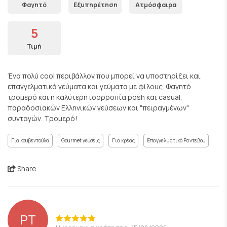
Φαγητό
Εξυπηρέτηση
Ατμόσφαιρα
5
Τιμή
Ένα πολύ cool περιβάλλον που μπορεί να υποστηρίξει και
επαγγελματικά γεύματα και γεύματα με φίλους. Φαγητό
τρομερό και η καλύτερη ισορροπία posh και casual,
παραδοσιακών Ελληνικών γεύσεων και "πειραγμένων"
συνταγών. Τρομερό!
Για κουβεντούλα
Gourmet γεύσεις
Για κρέας
Επαγγελματικό Ραντεβού
Share
PT