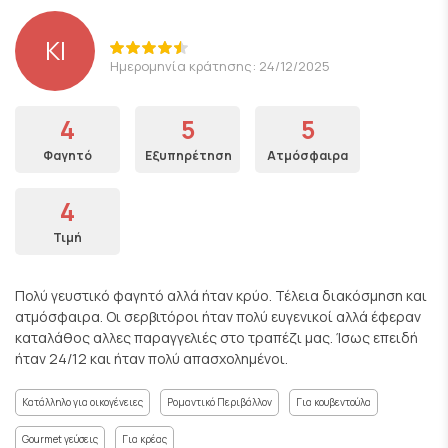
KI
Ημερομηνία κράτησης: 24/12/2025
4
5
5
Φαγητό
Εξυπηρέτηση
Ατμόσφαιρα
4
Τιμή
Πολύ γευστικό φαγητό αλλά ήταν κρύο. Τέλεια διακόσμηση και
ατμόσφαιρα. Οι σερβιτόροι ήταν πολύ ευγενικοί αλλά έφεραν
καταλάθος αλλες παραγγελιές στο τραπέζι μας. Ίσως επειδή
ήταν 24/12 και ήταν πολύ απασχολημένοι.
Κατάλληλο για οικογένειες
Ρομαντικό Περιβάλλον
Για κουβεντούλα
Gourmet γεύσεις
Για κρέας