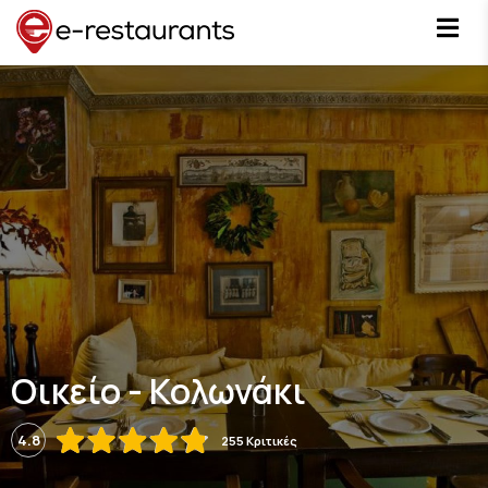
Οικείο - Κολωνάκι
4.8
255 Κριτικές