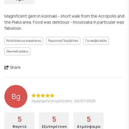
Magnificent gem in kolonaki - short walk from the Acropolis and
the Plaka area. Food was delicious - moussaka in particular was
fabulous.
Κατάλληλο για οικογένειες
Ρομαντικό Περιβάλλον
Για κουβεντούλα
Gourmet γεύσεις
Share
Bg
Ημερομηνία κράτησης: 02/07/2026
5
5
5
Φαγητό
Εξυπηρέτηση
Ατμόσφαιρα