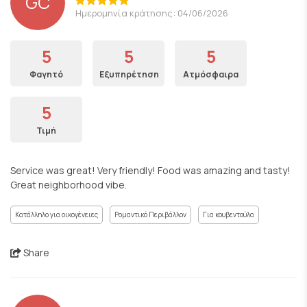
GC
Ημερομηνία κράτησης: 04/06/2026
5
5
5
Φαγητό
Εξυπηρέτηση
Ατμόσφαιρα
5
Τιμή
Service was great! Very friendly! Food was amazing and tasty!
Great neighborhood vibe.
Κατάλληλο για οικογένειες
Ρομαντικό Περιβάλλον
Για κουβεντούλα
Share