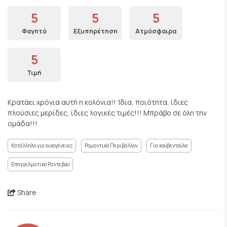
5
5
5
Φαγητό
Εξυπηρέτηση
Ατμόσφαιρα
5
Τιμή
Κρατάει χρόνια αυτή η κολόνια!! Ίδια, ποιότητα, ίδιες
πλούσιες μερίδες, ίδιες λογικές τιμές!!! Μπράβο σε όλη την
ομάδα!!!
Κατάλληλο για οικογένειες
Ρομαντικό Περιβάλλον
Για κουβεντούλα
Επαγγελματικό Ραντεβού
Share