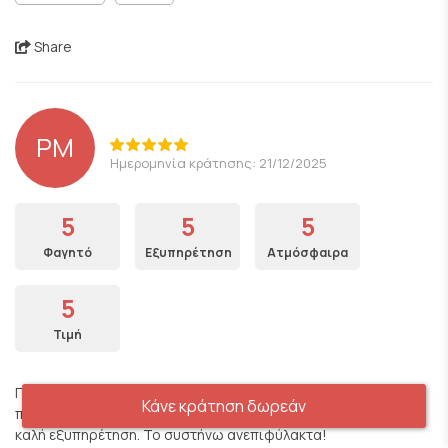
Share
PM
Ημερομηνία κράτησης: 21/12/2025
5
5
5
Φαγητό
Εξυπηρέτηση
Ατμόσφαιρα
5
Τιμή
Προκειται για ενα ομορφο χώρο που σου θυμιζει κατι απο τα
Κάνε κράτηση δωρεάν
παλια, με πολυ ωραιο φαγητο με γευσεις σπιτικες και με πολύ
καλή εξυπηρέτηση. Το συστήνω ανεπιφύλακτα!