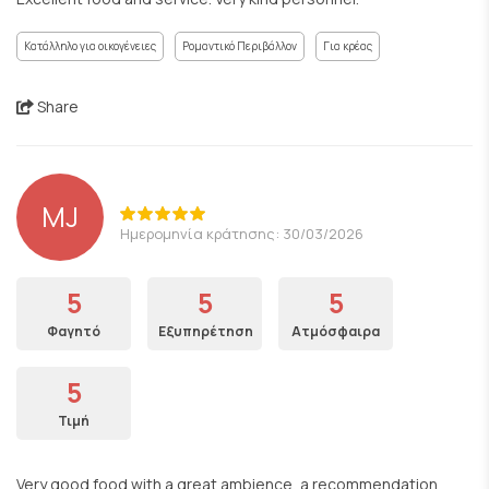
Κατάλληλο για οικογένειες
Ρομαντικό Περιβάλλον
Για κρέας
Share
MJ
Ημερομηνία κράτησης: 30/03/2026
5
5
5
Φαγητό
Εξυπηρέτηση
Ατμόσφαιρα
5
Τιμή
Very good food with a great ambience, a recommendation