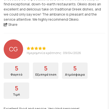
find exceptional, down-to-earth restaurants. Oikeio does an
excellent and delicious take on traditional Greek dishes, and
we could only say wow! The ambiance is pleasant and the
service attentive. We highly recommend Oikeio.
Share
CG
Ημερομηνία κράτησης: 09/04/2026
5
5
5
Φαγητό
Εξυπηρέτηση
Ατμόσφαιρα
5
Τιμή
Excellent food and service. Very kind personnel.