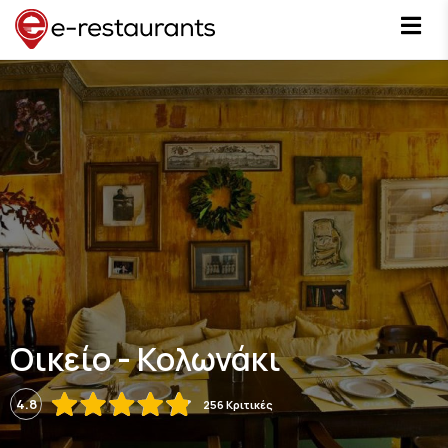
Οικείο - Κολωνάκι
4.8
256 Κριτικές