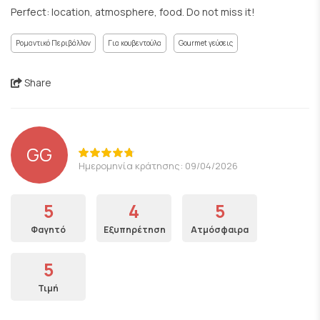
Perfect: location, atmosphere, food. Do not miss it!
Ρομαντικό Περιβάλλον
Για κουβεντούλα
Gourmet γεύσεις
Share
GG
Ημερομηνία κράτησης: 09/04/2026
5
4
5
Φαγητό
Εξυπηρέτηση
Ατμόσφαιρα
5
Τιμή