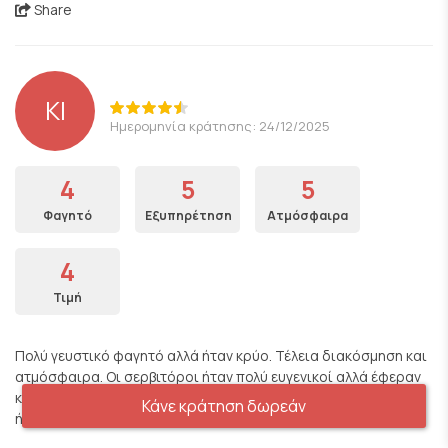
Share
KI
Ημερομηνία κράτησης: 24/12/2025
4
5
5
Φαγητό
Εξυπηρέτηση
Ατμόσφαιρα
4
Τιμή
Πολύ γευστικό φαγητό αλλά ήταν κρύο. Τέλεια διακόσμηση και
ατμόσφαιρα. Οι σερβιτόροι ήταν πολύ ευγενικοί αλλά έφεραν
καταλάθος αλλες παραγγελιές στο τραπέζι μας. Ίσως επειδή
Κάνε κράτηση δωρεάν
ήταν 24/12 και ήταν πολύ απασχολημένοι.