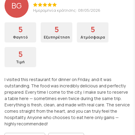
BG
Ημερομηνία κράτησης: 08/05/2026
5
5
5
Φαγητό
Εξυπηρέτηση
Ατμόσφαιρα
5
Τιμή
I visited this restaurant for dinner on Friday, and it was
outstanding. The food was incredibly delicious and perfectly
prepared. Every time I come to the city, I make sure to reserve
a table here — sometimes even twice during the same trip.
Everything is fresh, clean, and made with real care. The service
comes straight from the heart, and you can truly feel the
hospitality. Anyone who chooses to eat here only gains —
highly recommended!