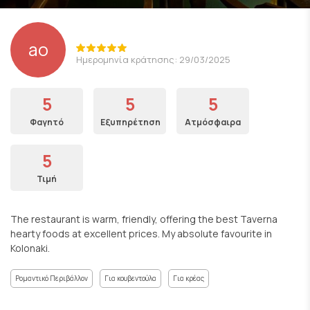
ao
Ημερομηνία κράτησης: 29/03/2025
5
5
5
Φαγητό
Εξυπηρέτηση
Ατμόσφαιρα
5
Τιμή
The restaurant is warm, friendly, offering the best Taverna
hearty foods at excellent prices. My absolute favourite in
Kolonaki.
Ρομαντικό Περιβάλλον
Για κουβεντούλα
Για κρέας