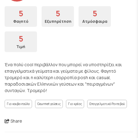
5
5
5
Φαγητό
Εξυπηρέτηση
Ατμόσφαιρα
5
Τιμή
Ένα πολύ cool περιβάλλον που μπορεί να υποστηρίξει και
επαγγελματικά γεύματα και γεύματα με φίλους. Φαγητό
τρομερό και η καλύτερη ισορροπία posh και casual,
παραδοσιακών Ελληνικών γεύσεων και "πειραγμένων"
συνταγών. Τρομερό!
Για κουβεντούλα
Gourmet γεύσεις
Για κρέας
Επαγγελματικό Ραντεβού
Share