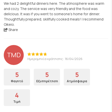
We had 2 delightful dinners here. The atmosphere was warm
and cozy. The service was very friendly and the food was
delicious. It was if you went to someone’s home for dinner.
Thoughtfully prepared, skillfully cooked meals! I recommend
Oikeio.
Share
TMD
Ημερομηνία κράτησης: 16/04/2026
5
5
5
Φαγητό
Εξυπηρέτηση
Ατμόσφαιρα
4
Τιμή