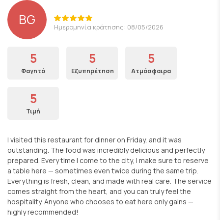
BG
Ημερομηνία κράτησης: 08/05/2026
5
5
5
Φαγητό
Εξυπηρέτηση
Ατμόσφαιρα
5
Τιμή
I visited this restaurant for dinner on Friday, and it was
outstanding. The food was incredibly delicious and perfectly
prepared. Every time I come to the city, I make sure to reserve
a table here — sometimes even twice during the same trip.
Everything is fresh, clean, and made with real care. The service
comes straight from the heart, and you can truly feel the
hospitality. Anyone who chooses to eat here only gains —
highly recommended!