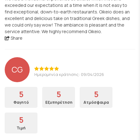
exceeded our expectations at a time when it is not easy to
find exceptional, down-to-earth restaurants. Oikeio does an
excellent and delicious take on traditional Greek dishes, and
we could only say wow! The ambiance is pleasant and the
service attentive. We highly recommend Oikeio.
Share
CG
Ημερομηνία κράτησης: 09/04/2026
5
5
5
Φαγητό
Εξυπηρέτηση
Ατμόσφαιρα
5
Τιμή