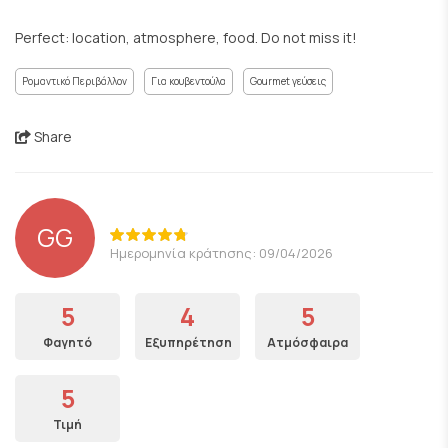
Perfect: location, atmosphere, food. Do not miss it!
Ρομαντικό Περιβάλλον
Για κουβεντούλα
Gourmet γεύσεις
Share
GG
Ημερομηνία κράτησης: 09/04/2026
5
4
5
Φαγητό
Εξυπηρέτηση
Ατμόσφαιρα
5
Τιμή