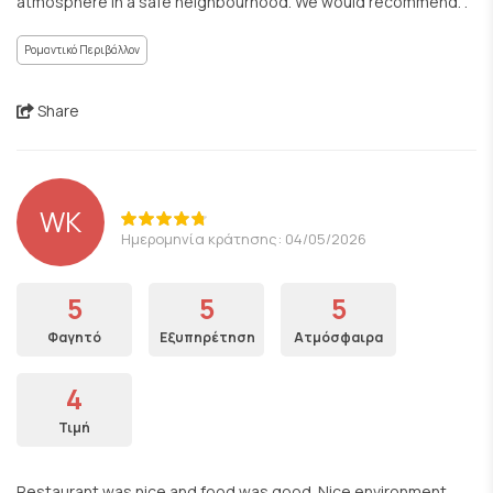
atmosphere in a safe neighbourhood. We would recommend. .
Ρομαντικό Περιβάλλον
Share
WK
Ημερομηνία κράτησης: 04/05/2026
5
5
5
Φαγητό
Εξυπηρέτηση
Ατμόσφαιρα
4
Τιμή
Restaurant was nice and food was good. Nice environment