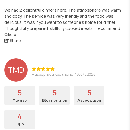
We had 2 delightful dinners here. The atmosphere was warm
and cozy. The service was very friendly and the food was
delicious. It was if you went to someone’s home for dinner.
Thoughtfully prepared, skillfully cooked meals! I recommend
Oikeio.
Share
TMD
Ημερομηνία κράτησης: 16/04/2026
5
5
5
Φαγητό
Εξυπηρέτηση
Ατμόσφαιρα
4
Τιμή