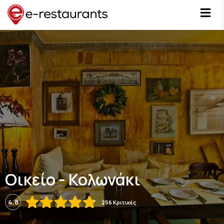
Οικείο - Κολωνάκι
4.8
256 Κριτικές