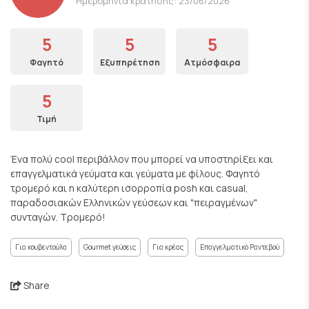
Ημερομηνία κράτησης: 23/06/2026
5
5
5
Φαγητό
Εξυπηρέτηση
Ατμόσφαιρα
5
Τιμή
Ένα πολύ cool περιβάλλον που μπορεί να υποστηρίξει και
επαγγελματικά γεύματα και γεύματα με φίλους. Φαγητό
τρομερό και η καλύτερη ισορροπία posh και casual,
παραδοσιακών Ελληνικών γεύσεων και "πειραγμένων"
συνταγών. Τρομερό!
Για κουβεντούλα
Gourmet γεύσεις
Για κρέας
Επαγγελματικό Ραντεβού
Share