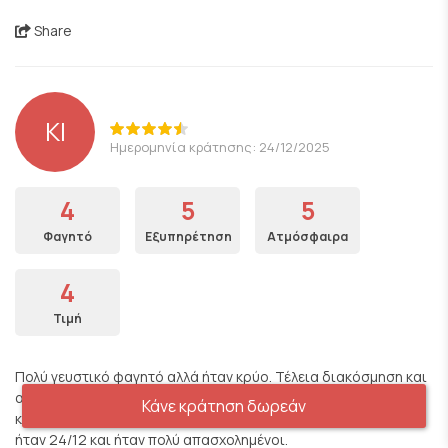
Share
KI
Ημερομηνία κράτησης: 24/12/2025
4
5
5
Φαγητό
Εξυπηρέτηση
Ατμόσφαιρα
4
Τιμή
Πολύ γευστικό φαγητό αλλά ήταν κρύο. Τέλεια διακόσμηση και
ατμόσφαιρα. Οι σερβιτόροι ήταν πολύ ευγενικοί αλλά έφεραν
Κάνε κράτηση δωρεάν
καταλάθος αλλες παραγγελιές στο τραπέζι μας. Ίσως επειδή
ήταν 24/12 και ήταν πολύ απασχολημένοι.