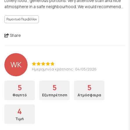
Lovely food , generous portions. Very attentive staff and nice
atmosphere in a safe neighbourhood. We would recommend. .
Ρομαντικό Περιβάλλον
Share
WK
Ημερομηνία κράτησης: 04/05/2026
5
5
5
Φαγητό
Εξυπηρέτηση
Ατμόσφαιρα
4
Τιμή