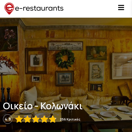
Οικείο - Κολωνάκι
4.8
256 Κριτικές