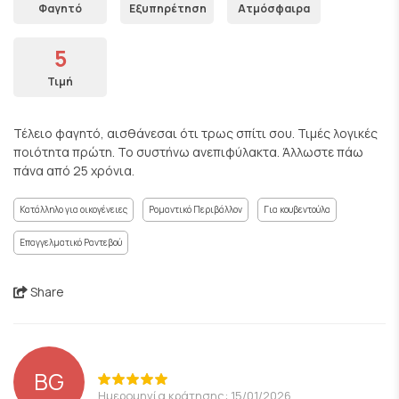
Φαγητό
Εξυπηρέτηση
Ατμόσφαιρα
5
Τιμή
Τέλειο φαγητό, αισθάνεσαι ότι τρως σπίτι σου. Τιμές λογικές
ποιότητα πρώτη. Το συστήνω ανεπιφύλακτα. Άλλωστε πάω
πάνα από 25 χρόνια.
Κατάλληλο για οικογένειες
Ρομαντικό Περιβάλλον
Για κουβεντούλα
Επαγγελματικό Ραντεβού
Share
BG
Ημερομηνία κράτησης: 15/01/2026