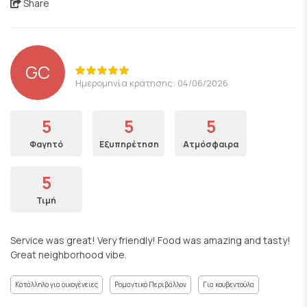
Share
GC
Ημερομηνία κράτησης: 04/06/2026
5
5
5
Φαγητό
Εξυπηρέτηση
Ατμόσφαιρα
5
Τιμή
Service was great! Very friendly! Food was amazing and tasty!
Great neighborhood vibe.
Κατάλληλο για οικογένειες
Ρομαντικό Περιβάλλον
Για κουβεντούλα