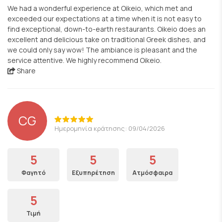
We had a wonderful experience at Oikeio, which met and
exceeded our expectations at a time when it is not easy to
find exceptional, down-to-earth restaurants. Oikeio does an
excellent and delicious take on traditional Greek dishes, and
we could only say wow! The ambiance is pleasant and the
service attentive. We highly recommend Oikeio.
Share
CG
Ημερομηνία κράτησης: 09/04/2026
5
5
5
Φαγητό
Εξυπηρέτηση
Ατμόσφαιρα
5
Τιμή