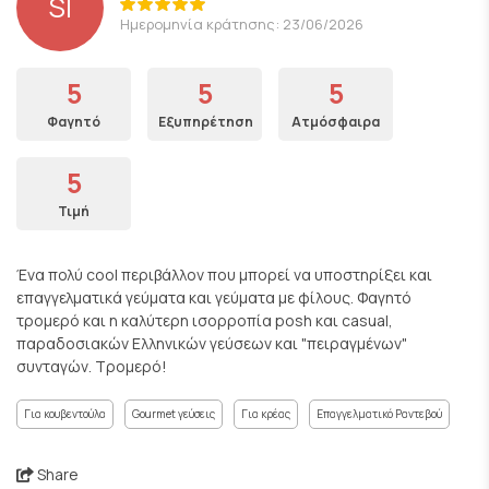
SI
Ημερομηνία κράτησης: 23/06/2026
5
5
5
Φαγητό
Εξυπηρέτηση
Ατμόσφαιρα
5
Τιμή
Ένα πολύ cool περιβάλλον που μπορεί να υποστηρίξει και
επαγγελματικά γεύματα και γεύματα με φίλους. Φαγητό
τρομερό και η καλύτερη ισορροπία posh και casual,
παραδοσιακών Ελληνικών γεύσεων και "πειραγμένων"
συνταγών. Τρομερό!
Για κουβεντούλα
Gourmet γεύσεις
Για κρέας
Επαγγελματικό Ραντεβού
Share