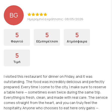
BG
Ημερομηνία κράτησης: 08/05/2026
5
5
5
Φαγητό
Εξυπηρέτηση
Ατμόσφαιρα
5
Τιμή
I visited this restaurant for dinner on Friday, and it was
outstanding. The food was incredibly delicious and perfectly
prepared. Every time I come to the city, I make sure to reserve
a table here — sometimes even twice during the same trip.
Everything is fresh, clean, and made with real care. The service
comes straight from the heart, and you can truly feel the
hospitality. Anyone who chooses to eat here only gains —