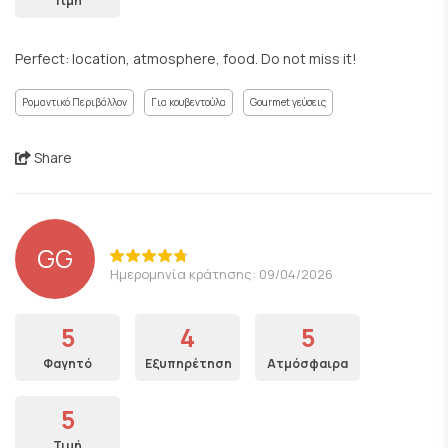
Τιμή
Perfect: location, atmosphere, food. Do not miss it!
Ρομαντικό Περιβάλλον
Για κουβεντούλα
Gourmet γεύσεις
Share
GG
Ημερομηνία κράτησης: 09/04/2026
5
4
5
Φαγητό
Εξυπηρέτηση
Ατμόσφαιρα
5
Τιμή