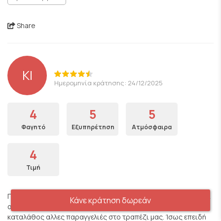
Share
KI
Ημερομηνία κράτησης: 24/12/2025
4
5
5
Φαγητό
Εξυπηρέτηση
Ατμόσφαιρα
4
Τιμή
Πολύ γευστικό φαγητό αλλά ήταν κρύο. Τέλεια διακόσμηση και
Κάνε κράτηση δωρεάν
ατμόσφαιρα. Οι σερβιτόροι ήταν πολύ ευγενικοί αλλά έφεραν
καταλάθος αλλες παραγγελιές στο τραπέζι μας. Ίσως επειδή