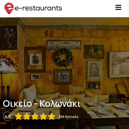
Οικείο - Κολωνάκι
4.8
256 Κριτικές