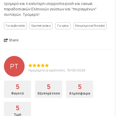
τρομερό και η καλύτερη ισορροπία posh και casual,
παραδοσιακών Ελληνικών γεύσεων και "πειραγμένων"
συνταγών. Τρομερό!
Για κουβεντούλα
Gourmet γεύσεις
Για κρέας
Επαγγελματικό Ραντεβού
Share
PT
Ημερομηνία κράτησης: 15/06/2026
5
5
5
Φαγητό
Εξυπηρέτηση
Ατμόσφαιρα
5
Τιμή