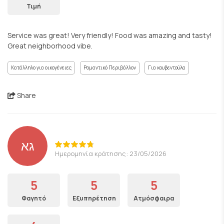
Τιμή
Service was great! Very friendly! Food was amazing and tasty!
Great neighborhood vibe.
Κατάλληλο για οικογένειες
Ρομαντικό Περιβάλλον
Για κουβεντούλα
Share
גא
Ημερομηνία κράτησης: 23/05/2026
5
5
5
Φαγητό
Εξυπηρέτηση
Ατμόσφαιρα