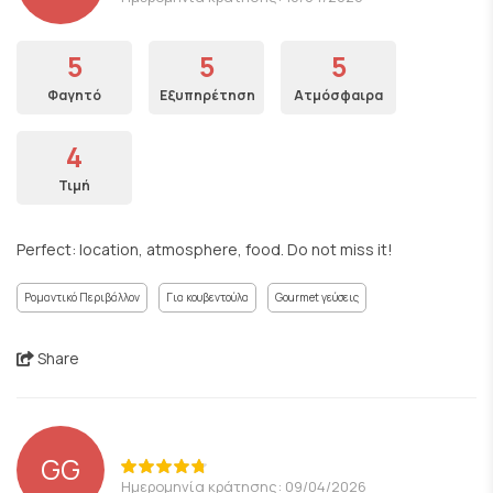
5
5
5
Φαγητό
Εξυπηρέτηση
Ατμόσφαιρα
4
Τιμή
Perfect: location, atmosphere, food. Do not miss it!
Ρομαντικό Περιβάλλον
Για κουβεντούλα
Gourmet γεύσεις
Share
GG
Ημερομηνία κράτησης: 09/04/2026