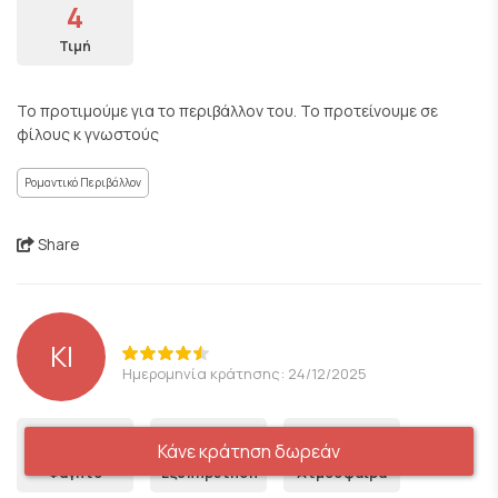
4
Τιμή
Το προτιμούμε για το περιβάλλον του. Το προτείνουμε σε
φίλους κ γνωστούς
Ρομαντικό Περιβάλλον
Share
KI
Ημερομηνία κράτησης: 24/12/2025
4
5
5
Κάνε κράτηση δωρεάν
Φαγητό
Εξυπηρέτηση
Ατμόσφαιρα