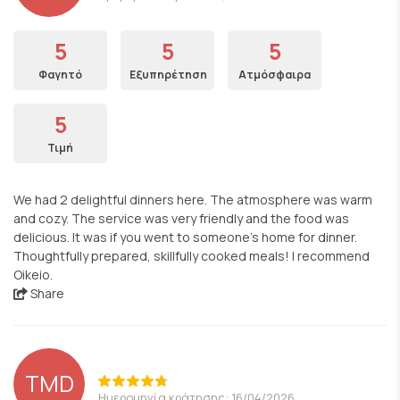
5
5
5
Φαγητό
Εξυπηρέτηση
Ατμόσφαιρα
5
Τιμή
We had 2 delightful dinners here. The atmosphere was warm
and cozy. The service was very friendly and the food was
delicious. It was if you went to someone’s home for dinner.
Thoughtfully prepared, skillfully cooked meals! I recommend
Oikeio.
Share
TMD
Ημερομηνία κράτησης: 16/04/2026