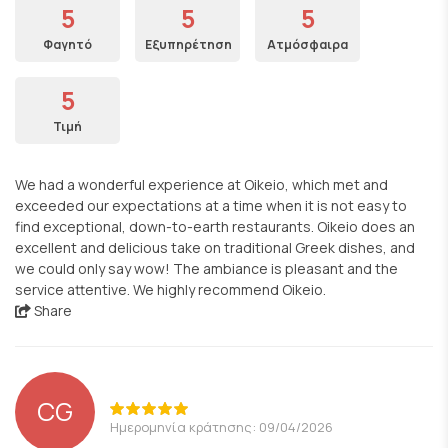
5
5
5
Φαγητό
Εξυπηρέτηση
Ατμόσφαιρα
5
Τιμή
We had a wonderful experience at Oikeio, which met and
exceeded our expectations at a time when it is not easy to
find exceptional, down-to-earth restaurants. Oikeio does an
excellent and delicious take on traditional Greek dishes, and
we could only say wow! The ambiance is pleasant and the
service attentive. We highly recommend Oikeio.
Share
CG
Ημερομηνία κράτησης: 09/04/2026