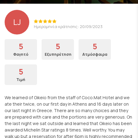
LJ
Ημερομηνία κράτησης: 20/09/2023
5
5
5
Φαγητό
Εξυπηρέτηση
Ατμόσφαιρα
5
Τιμή
We learned of Oikeio from the staff of Coco.Mat Hotel and we
ate their twice, on our first day in Athens and 16 days later on
our last night in Greece. There are so many choices and they
are prepared with care and the portions are very generous. On
the last night we sat outside and learned that Oikeio has been
awarded Michelin Star ratings 8 times. Well worthy. You may
walk up but a reservation for after 6pm is highly recommended