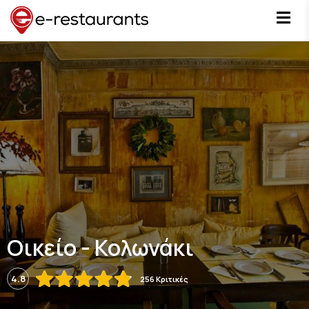
Οικείο - Κολωνάκι
4.8
256 Κριτικές