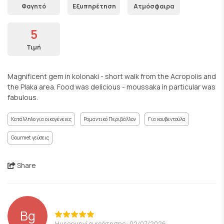
Φαγητό
Εξυπηρέτηση
Ατμόσφαιρα
5
Τιμή
Magnificent gem in kolonaki - short walk from the Acropolis and
the Plaka area. Food was delicious - moussaka in particular was
fabulous.
Κατάλληλο για οικογένειες
Ρομαντικό Περιβάλλον
Για κουβεντούλα
Gourmet γεύσεις
Share
Bg
Ημερομηνία κράτησης: 02/07/2026