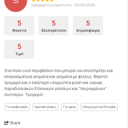
SI
Ημερομηνία κράτησης: 23/06/2026
5
5
5
Φαγητό
Εξυπηρέτηση
Ατμόσφαιρα
5
Τιμή
Ένα πολύ cool περιβάλλον που μπορεί να υποστηρίξει και
επαγγελματικά γεύματα και γεύματα με φίλους. Φαγητό
τρομερό και η καλύτερη ισορροπία posh και casual,
παραδοσιακών Ελληνικών γεύσεων και "πειραγμένων"
συνταγών. Τρομερό!
Για κουβεντούλα
Gourmet γεύσεις
Για κρέας
Επαγγελματικό Ραντεβού
Share