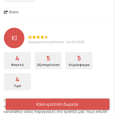
Share
KI
Ημερομηνία κράτησης: 24/12/2025
4
5
5
Φαγητό
Εξυπηρέτηση
Ατμόσφαιρα
4
Τιμή
Πολύ γευστικό φαγητό αλλά ήταν κρύο. Τέλεια διακόσμηση και
Κάνε κράτηση δωρεάν
ατμόσφαιρα. Οι σερβιτόροι ήταν πολύ ευγενικοί αλλά έφεραν
καταλάθος αλλες παραγγελιές στο τραπέζι μας. Ίσως επειδή