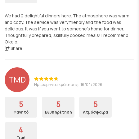
We had 2 delightful dinners here. The atmosphere was warm
and cozy. The service was very friendly and the food was
delicious. It was if you went to someone’s home for dinner.
Thoughtfully prepared, skillfully cooked meals! I recommend
Oikeio.
Share
TMD
Ημερομηνία κράτησης: 16/04/2026
5
5
5
Φαγητό
Εξυπηρέτηση
Ατμόσφαιρα
4
Τιμή