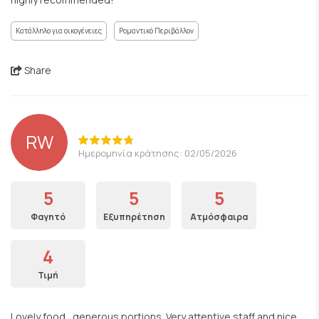
Κατάλληλο για οικογένειες
Ρομαντικό Περιβάλλον
Share
RW
Ημερομηνία κράτησης: 02/05/2026
5
5
5
Φαγητό
Εξυπηρέτηση
Ατμόσφαιρα
4
Τιμή
Lovely food , generous portions. Very attentive staff and nice