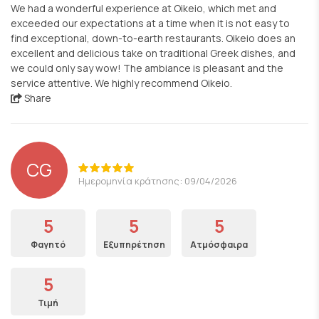
We had a wonderful experience at Oikeio, which met and
exceeded our expectations at a time when it is not easy to
find exceptional, down-to-earth restaurants. Oikeio does an
excellent and delicious take on traditional Greek dishes, and
we could only say wow! The ambiance is pleasant and the
service attentive. We highly recommend Oikeio.
Share
CG
Ημερομηνία κράτησης: 09/04/2026
5
5
5
Φαγητό
Εξυπηρέτηση
Ατμόσφαιρα
5
Τιμή