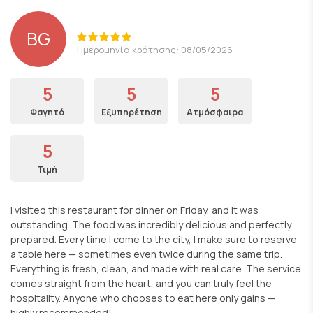
BG
Ημερομηνία κράτησης: 08/05/2026
5
5
5
Φαγητό
Εξυπηρέτηση
Ατμόσφαιρα
5
Τιμή
I visited this restaurant for dinner on Friday, and it was
outstanding. The food was incredibly delicious and perfectly
prepared. Every time I come to the city, I make sure to reserve
a table here — sometimes even twice during the same trip.
Everything is fresh, clean, and made with real care. The service
comes straight from the heart, and you can truly feel the
hospitality. Anyone who chooses to eat here only gains —
highly recommended!