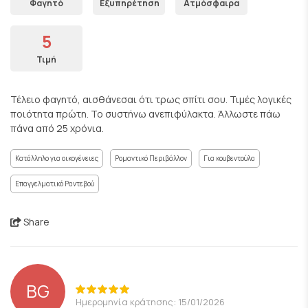
Φαγητό
Εξυπηρέτηση
Ατμόσφαιρα
5
Τιμή
Τέλειο φαγητό, αισθάνεσαι ότι τρως σπίτι σου. Τιμές λογικές
ποιότητα πρώτη. Το συστήνω ανεπιφύλακτα. Άλλωστε πάω
πάνα από 25 χρόνια.
Κατάλληλο για οικογένειες
Ρομαντικό Περιβάλλον
Για κουβεντούλα
Επαγγελματικό Ραντεβού
Share
BG
Ημερομηνία κράτησης: 15/01/2026