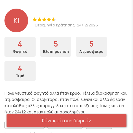
KI
Ημερομηνία κράτησης: 24/12/2025
4
5
5
Φαγητό
Εξυπηρέτηση
Ατμόσφαιρα
4
Τιμή
Πολύ γευστικό φαγητό αλλά ήταν κρύο. Τέλεια διακόσμηση και
ατμόσφαιρα. Οι σερβιτόροι ήταν πολύ ευγενικοί αλλά έφεραν
καταλάθος αλλες παραγγελιές στο τραπέζι μας. Ίσως επειδή
ήταν 24/12 και ήταν πολύ απασχολημένοι.
Κάνε κράτηση δωρεάν
Κατάλληλο για οικογένειες
Ρομαντικό Περιβάλλον
Για κουβεντούλα