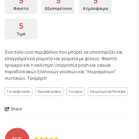
5
5
5
Φαγητό
Εξυπηρέτηση
Ατμόσφαιρα
5
Τιμή
Ένα πολύ cool περιβάλλον που μπορεί να υποστηρίξει και
επαγγελματικά γεύματα και γεύματα με φίλους. Φαγητό
τρομερό και η καλύτερη ισορροπία posh και casual,
παραδοσιακών Ελληνικών γεύσεων και "πειραγμένων"
συνταγών. Τρομερό!
Για κουβεντούλα
Gourmet γεύσεις
Για κρέας
Επαγγελματικό Ραντεβού
Share