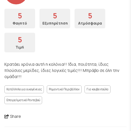
5
5
5
Φαγητό
Εξυπηρέτηση
Ατμόσφαιρα
5
Τιμή
Κρατάει χρόνια αυτή η κολόνια!! Ίδια, ποιότητα, ίδιες
πλούσιες μερίδες, ίδιες λογικές τιμές!!! Μπράβο σε όλη την
ομάδα!!!
Κατάλληλο για οικογένειες
Ρομαντικό Περιβάλλον
Για κουβεντούλα
Επαγγελματικό Ραντεβού
Share