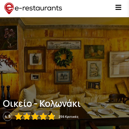
Οικείο - Κολωνάκι
4.8
256 Κριτικές