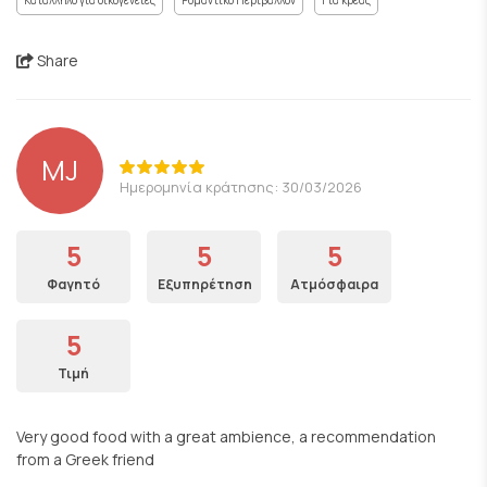
Κατάλληλο για οικογένειες
Ρομαντικό Περιβάλλον
Για κρέας
Share
MJ
Ημερομηνία κράτησης: 30/03/2026
5
5
5
Φαγητό
Εξυπηρέτηση
Ατμόσφαιρα
5
Τιμή
Very good food with a great ambience, a recommendation
from a Greek friend