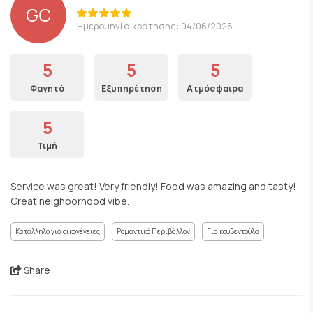
GC
Ημερομηνία κράτησης: 04/06/2026
5
5
5
Φαγητό
Εξυπηρέτηση
Ατμόσφαιρα
5
Τιμή
Service was great! Very friendly! Food was amazing and tasty!
Great neighborhood vibe.
Κατάλληλο για οικογένειες
Ρομαντικό Περιβάλλον
Για κουβεντούλα
Share