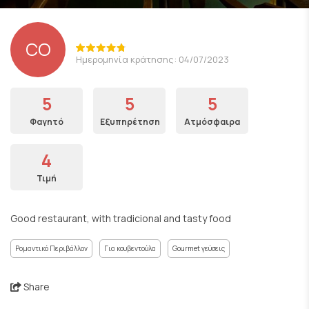
CO
Ημερομηνία κράτησης: 04/07/2023
5
5
5
Φαγητό
Εξυπηρέτηση
Ατμόσφαιρα
4
Τιμή
Good restaurant, with tradicional and tasty food
Ρομαντικό Περιβάλλον
Για κουβεντούλα
Gourmet γεύσεις
Share