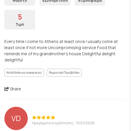
Φαγητό
Εξυπηρέτηση
Ατμόσφαιρα
5
Τιμή
Every time I come to Athens at least once I usually come at
least once if not more Uncompromising service Food that
reminds me of my grandmother's house Delightful delight
delightful
Κατάλληλο για οικογένειες
Ρομαντικό Περιβάλλον
Share
VD
Ημερομηνία κράτησης: 11/01/2026