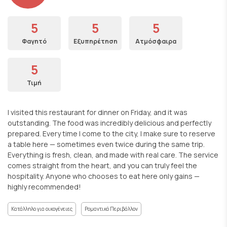
5
5
5
Φαγητό
Εξυπηρέτηση
Ατμόσφαιρα
5
Τιμή
I visited this restaurant for dinner on Friday, and it was
outstanding. The food was incredibly delicious and perfectly
prepared. Every time I come to the city, I make sure to reserve
a table here — sometimes even twice during the same trip.
Everything is fresh, clean, and made with real care. The service
comes straight from the heart, and you can truly feel the
hospitality. Anyone who chooses to eat here only gains —
highly recommended!
Κατάλληλο για οικογένειες
Ρομαντικό Περιβάλλον