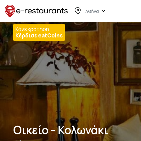
Αθήνα
Κάνε κράτηση
Κέρδισε eatCoins
Οικείο - Κολωνάκι