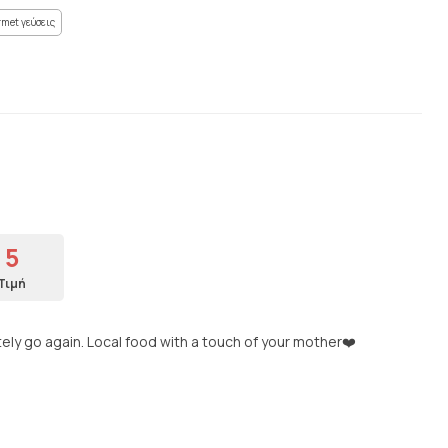
met γεύσεις
5
Τιμή
etely go again. Local food with a touch of your mother❤️