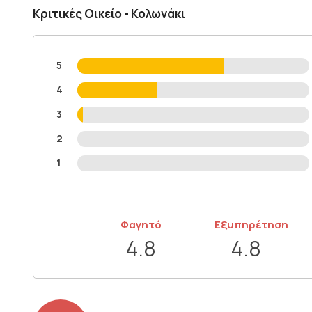
Κριτικές Οικείο - Κολωνάκι
5
4
3
2
1
Φαγητό
Εξυπηρέτηση
4.8
4.8