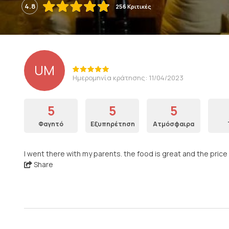
4.8
256 Κριτικές
UM
Ημερομηνία κράτησης: 11/04/2023
5
5
5
Φαγητό
Εξυπηρέτηση
Ατμόσφαιρα
I went there with my parents. the food is great and the price
Share