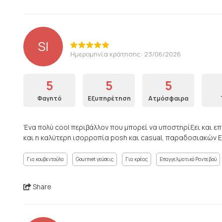
SI
Ημερομηνία κράτησης: 23/06/2026
5
5
5
Φαγητό
Εξυπηρέτηση
Ατμόσφαιρα
Ένα πολύ cool περιβάλλον που μπορεί να υποστηρίξει και ε
και η καλύτερη ισορροπία posh και casual, παραδοσιακών 
Για κουβεντούλα
Gourmet γεύσεις
Για κρέας
Επαγγελματικό Ραντεβού
Share