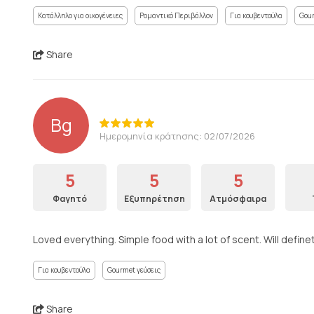
Κατάλληλο για οικογένειες
Ρομαντικό Περιβάλλον
Για κουβεντούλα
Gour
Share
Bg
Ημερομηνία κράτησης: 02/07/2026
5
5
5
Φαγητό
Εξυπηρέτηση
Ατμόσφαιρα
Loved everything. Simple food with a lot of scent. Will defin
Για κουβεντούλα
Gourmet γεύσεις
Share