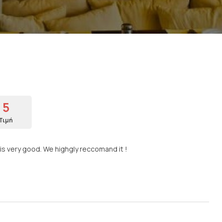
5
Τιμή
 is very good. We highgly reccomand it !