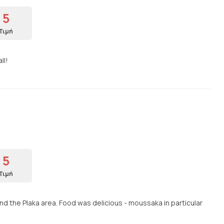
5
Τιμή
ll!
5
Τιμή
nd the Plaka area. Food was delicious - moussaka in particular