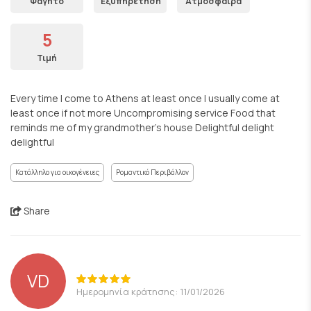
Φαγητό
Εξυπηρέτηση
Ατμόσφαιρα
5
Τιμή
Every time I come to Athens at least once I usually come at
least once if not more Uncompromising service Food that
reminds me of my grandmother's house Delightful delight
delightful
Κατάλληλο για οικογένειες
Ρομαντικό Περιβάλλον
Share
VD
Ημερομηνία κράτησης: 11/01/2026