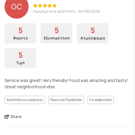
GC
Ημερομηνία κράτησης: 04/06/2026
5
5
5
Φαγητό
Εξυπηρέτηση
Ατμόσφαιρα
5
Τιμή
Service was great! Very friendly! Food was amazing and tasty!
Great neighborhood vibe.
Κατάλληλο για οικογένειες
Ρομαντικό Περιβάλλον
Για κουβεντούλα
Share