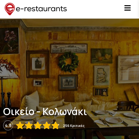
Οικείο - Κολωνάκι
4.8
256 Κριτικές