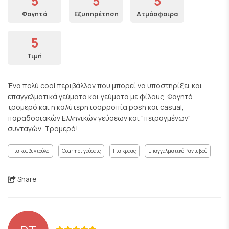
5
5
5
Φαγητό
Εξυπηρέτηση
Ατμόσφαιρα
5
Τιμή
Ένα πολύ cool περιβάλλον που μπορεί να υποστηρίξει και
επαγγελματικά γεύματα και γεύματα με φίλους. Φαγητό
τρομερό και η καλύτερη ισορροπία posh και casual,
παραδοσιακών Ελληνικών γεύσεων και "πειραγμένων"
συνταγών. Τρομερό!
Για κουβεντούλα
Gourmet γεύσεις
Για κρέας
Επαγγελματικό Ραντεβού
Share