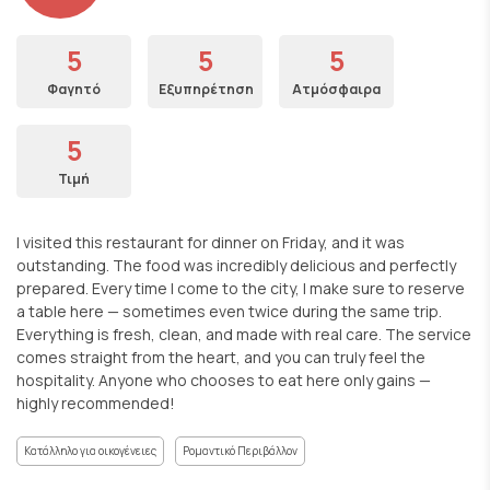
5
5
5
Φαγητό
Εξυπηρέτηση
Ατμόσφαιρα
5
Τιμή
I visited this restaurant for dinner on Friday, and it was
outstanding. The food was incredibly delicious and perfectly
prepared. Every time I come to the city, I make sure to reserve
a table here — sometimes even twice during the same trip.
Everything is fresh, clean, and made with real care. The service
comes straight from the heart, and you can truly feel the
hospitality. Anyone who chooses to eat here only gains —
highly recommended!
Κατάλληλο για οικογένειες
Ρομαντικό Περιβάλλον