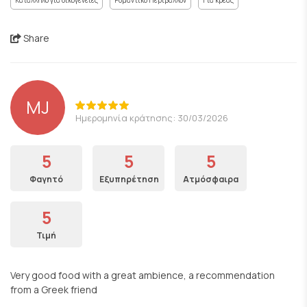
Κατάλληλο για οικογένειες
Ρομαντικό Περιβάλλον
Για κρέας
Share
MJ
Ημερομηνία κράτησης: 30/03/2026
5
5
5
Φαγητό
Εξυπηρέτηση
Ατμόσφαιρα
5
Τιμή
Very good food with a great ambience, a recommendation
from a Greek friend