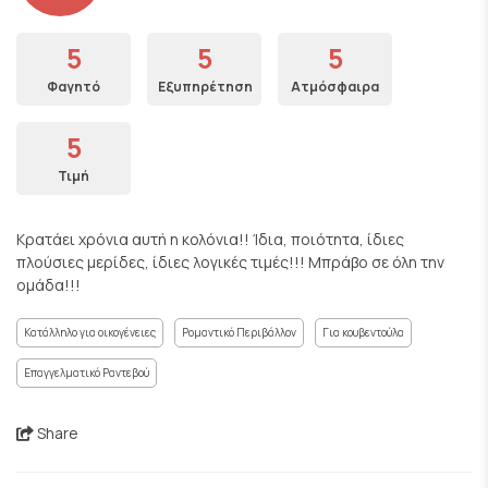
5
5
5
Φαγητό
Εξυπηρέτηση
Ατμόσφαιρα
5
Τιμή
Κρατάει χρόνια αυτή η κολόνια!! Ίδια, ποιότητα, ίδιες
πλούσιες μερίδες, ίδιες λογικές τιμές!!! Μπράβο σε όλη την
ομάδα!!!
Κατάλληλο για οικογένειες
Ρομαντικό Περιβάλλον
Για κουβεντούλα
Επαγγελματικό Ραντεβού
Share