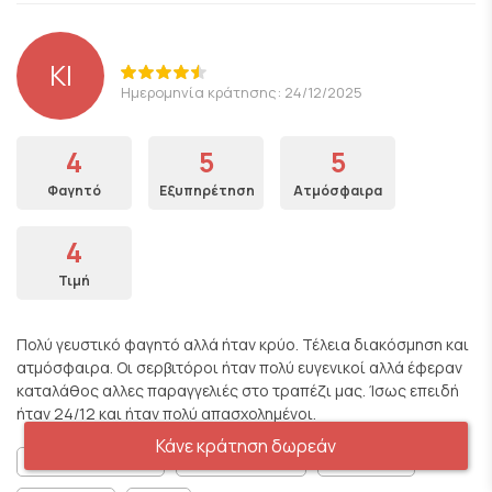
KI
Ημερομηνία κράτησης: 24/12/2025
4
5
5
Φαγητό
Εξυπηρέτηση
Ατμόσφαιρα
4
Τιμή
Πολύ γευστικό φαγητό αλλά ήταν κρύο. Τέλεια διακόσμηση και
ατμόσφαιρα. Οι σερβιτόροι ήταν πολύ ευγενικοί αλλά έφεραν
καταλάθος αλλες παραγγελιές στο τραπέζι μας. Ίσως επειδή
ήταν 24/12 και ήταν πολύ απασχολημένοι.
Κάνε κράτηση δωρεάν
Κατάλληλο για οικογένειες
Ρομαντικό Περιβάλλον
Για κουβεντούλα