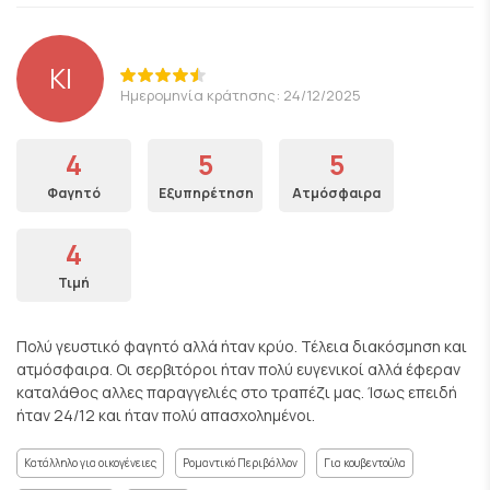
KI
Ημερομηνία κράτησης: 24/12/2025
4
5
5
Φαγητό
Εξυπηρέτηση
Ατμόσφαιρα
4
Τιμή
Πολύ γευστικό φαγητό αλλά ήταν κρύο. Τέλεια διακόσμηση και
ατμόσφαιρα. Οι σερβιτόροι ήταν πολύ ευγενικοί αλλά έφεραν
καταλάθος αλλες παραγγελιές στο τραπέζι μας. Ίσως επειδή
ήταν 24/12 και ήταν πολύ απασχολημένοι.
Κατάλληλο για οικογένειες
Ρομαντικό Περιβάλλον
Για κουβεντούλα