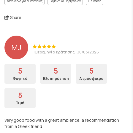
Κατάλληλο για οικογένειες
Ρομαντικό Περιβάλλον
Για κρέας
Share
MJ
Ημερομηνία κράτησης: 30/03/2026
5
5
5
Φαγητό
Εξυπηρέτηση
Ατμόσφαιρα
5
Τιμή
Very good food with a great ambience, a recommendation
from a Greek friend