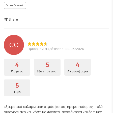
Για κουβεντούλα
Share
CC
Ημερομηνία κράτησης: 22/03/2026
4
5
4
Φαγητό
Εξυπηρέτηση
Ατμόσφαιρα
5
Τιμή
εξαιρετικά χαλαρωτική ατμόσφαιρα, ήρεμος κόσμος, πολύ
οικογενειακό και νόστιμο φαγητό, αναπάντεχα καλές τιμές.