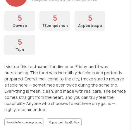
5
5
5
Φαγητό
Εξυπηρέτηση
Ατμόσφαιρα
5
Τιμή
I visited this restaurant for dinner on Friday, and it was
outstanding. The food was incredibly delicious and perfectly
prepared. Every time I come to the city, I make sure to reserve
a table here — sometimes even twice during the same trip.
Everything is fresh, clean, and made with real care. The service
comes straight from the heart, and you can truly feel the
hospitality. Anyone who chooses to eat here only gains —
highly recommended!
Κατάλληλο για οικογένειες
Ρομαντικό Περιβάλλον