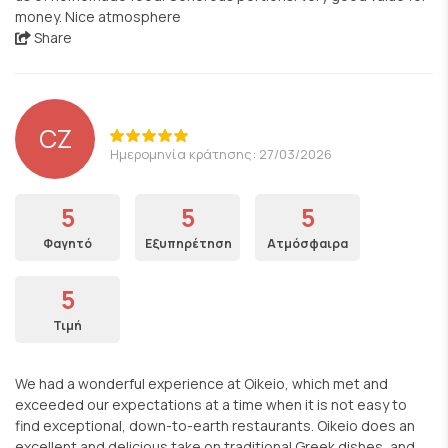
money. Nice atmosphere
Share
CZ
Ημερομηνία κράτησης: 27/03/2026
5
5
5
Φαγητό
Εξυπηρέτηση
Ατμόσφαιρα
5
Τιμή
We had a wonderful experience at Oikeio, which met and
exceeded our expectations at a time when it is not easy to
find exceptional, down-to-earth restaurants. Oikeio does an
excellent and delicious take on traditional Greek dishes, and