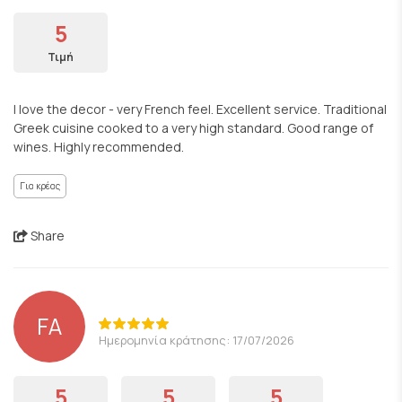
5
Τιμή
I love the decor - very French feel. Excellent service. Traditional
Greek cuisine cooked to a very high standard. Good range of
wines. Highly recommended.
Για κρέας
Share
FA
Ημερομηνία κράτησης: 17/07/2026
5
5
5