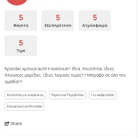
5
5
5
Φαγητό
Εξυπηρέτηση
Ατμόσφαιρα
5
Τιμή
Κρατάει χρόνια αυτή η κολόνια!! Ίδια, ποιότητα, ίδιες
πλούσιες μερίδες, ίδιες λογικές τιμές!!! Μπράβο σε όλη την
ομάδα!!!
Κατάλληλο για οικογένειες
Ρομαντικό Περιβάλλον
Για κουβεντούλα
Επαγγελματικό Ραντεβού
Share