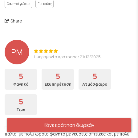
Gourmet γεύσεις
Για κρέας
Share
PM
Ημερομηνία κράτησης: 21/12/2025
5
5
5
Φαγητό
Εξυπηρέτηση
Ατμόσφαιρα
5
Τιμή
Κάνε κράτηση δωρεάν
Προκειται για ενα ομορφο χώρο που σου θυμιζει κατι απο τα
παλια, με πολυ ωραιο φαγητο με γευσεις σπιτικες και με πολύ