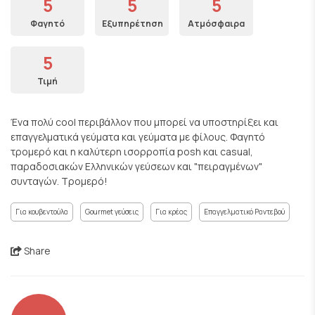
5
5
5
Φαγητό
Εξυπηρέτηση
Ατμόσφαιρα
5
Τιμή
Ένα πολύ cool περιβάλλον που μπορεί να υποστηρίξει και
επαγγελματικά γεύματα και γεύματα με φίλους. Φαγητό
τρομερό και η καλύτερη ισορροπία posh και casual,
παραδοσιακών Ελληνικών γεύσεων και "πειραγμένων"
συνταγών. Τρομερό!
Για κουβεντούλα
Gourmet γεύσεις
Για κρέας
Επαγγελματικό Ραντεβού
Share