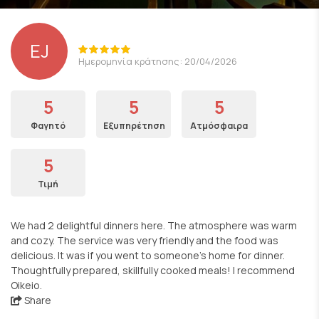
EJ
Ημερομηνία κράτησης: 20/04/2026
5
5
5
Φαγητό
Εξυπηρέτηση
Ατμόσφαιρα
5
Τιμή
We had 2 delightful dinners here. The atmosphere was warm
and cozy. The service was very friendly and the food was
delicious. It was if you went to someone’s home for dinner.
Thoughtfully prepared, skillfully cooked meals! I recommend
Oikeio.
Share