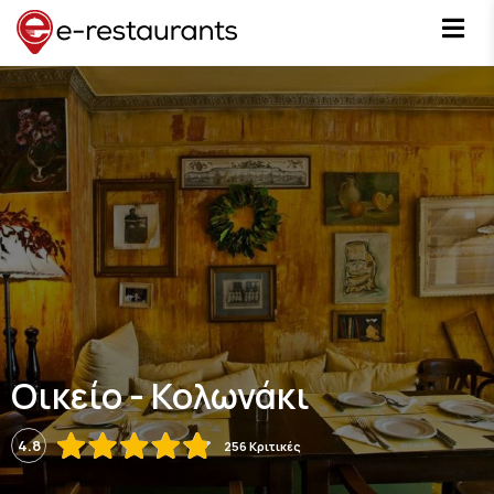
Οικείο - Κολωνάκι
4.8
256 Κριτικές