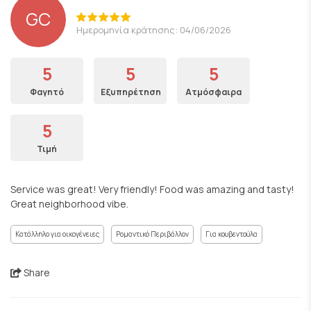
GC
Ημερομηνία κράτησης: 04/06/2026
5
5
5
Φαγητό
Εξυπηρέτηση
Ατμόσφαιρα
5
Τιμή
Service was great! Very friendly! Food was amazing and tasty!
Great neighborhood vibe.
Κατάλληλο για οικογένειες
Ρομαντικό Περιβάλλον
Για κουβεντούλα
Share