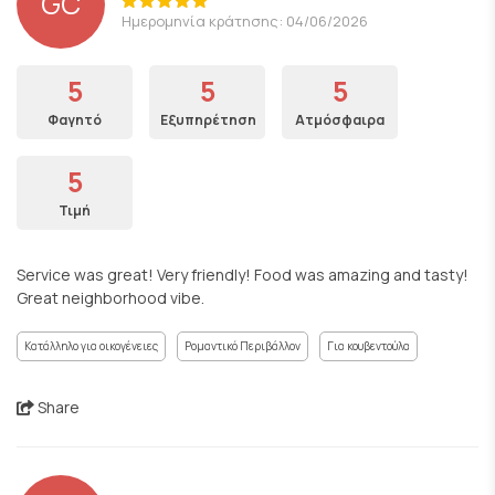
GC
Ημερομηνία κράτησης: 04/06/2026
5
5
5
Φαγητό
Εξυπηρέτηση
Ατμόσφαιρα
5
Τιμή
Service was great! Very friendly! Food was amazing and tasty!
Great neighborhood vibe.
Κατάλληλο για οικογένειες
Ρομαντικό Περιβάλλον
Για κουβεντούλα
Share