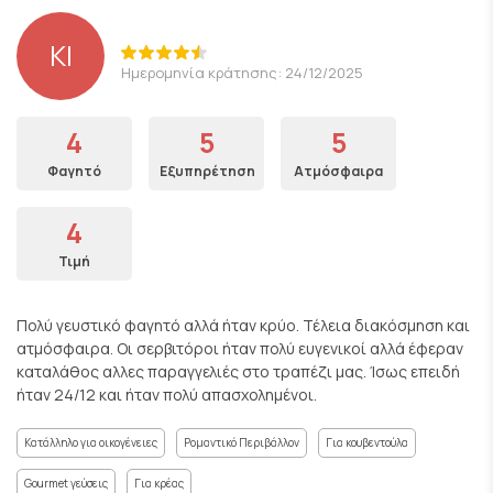
KI
Ημερομηνία κράτησης: 24/12/2025
4
5
5
Φαγητό
Εξυπηρέτηση
Ατμόσφαιρα
4
Τιμή
Πολύ γευστικό φαγητό αλλά ήταν κρύο. Τέλεια διακόσμηση και
ατμόσφαιρα. Οι σερβιτόροι ήταν πολύ ευγενικοί αλλά έφεραν
καταλάθος αλλες παραγγελιές στο τραπέζι μας. Ίσως επειδή
ήταν 24/12 και ήταν πολύ απασχολημένοι.
Κατάλληλο για οικογένειες
Ρομαντικό Περιβάλλον
Για κουβεντούλα
Gourmet γεύσεις
Για κρέας