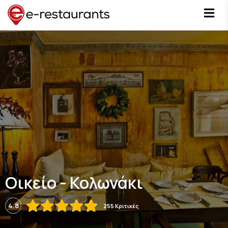
Οικείο - Κολωνάκι
4.8
255 Κριτικές