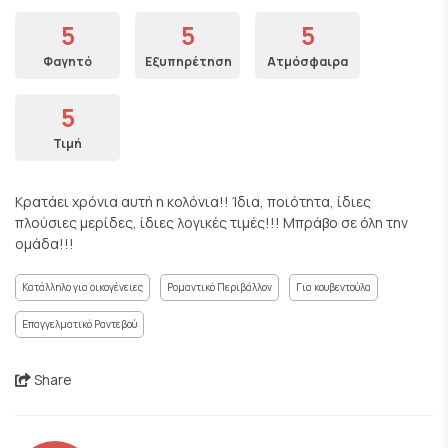
5
5
5
Φαγητό
Εξυπηρέτηση
Ατμόσφαιρα
5
Τιμή
Κρατάει χρόνια αυτή η κολόνια!! Ίδια, ποιότητα, ίδιες
πλούσιες μερίδες, ίδιες λογικές τιμές!!! Μπράβο σε όλη την
ομάδα!!!
Κατάλληλο για οικογένειες
Ρομαντικό Περιβάλλον
Για κουβεντούλα
Επαγγελματικό Ραντεβού
Share