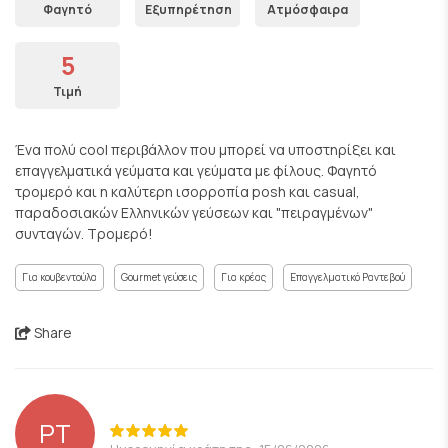
Φαγητό
Εξυπηρέτηση
Ατμόσφαιρα
5
Τιμή
Ένα πολύ cool περιβάλλον που μπορεί να υποστηρίξει και
επαγγελματικά γεύματα και γεύματα με φίλους. Φαγητό
τρομερό και η καλύτερη ισορροπία posh και casual,
παραδοσιακών Ελληνικών γεύσεων και "πειραγμένων"
συνταγών. Τρομερό!
Για κουβεντούλα
Gourmet γεύσεις
Για κρέας
Επαγγελματικό Ραντεβού
Share
PT