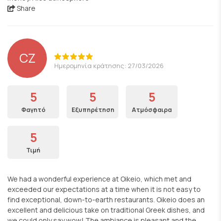
Share
CZ
Ημερομηνία κράτησης: 27/03/2026
5
5
5
Φαγητό
Εξυπηρέτηση
Ατμόσφαιρα
5
Τιμή
We had a wonderful experience at Oikeio, which met and
exceeded our expectations at a time when it is not easy to
find exceptional, down-to-earth restaurants. Oikeio does an
excellent and delicious take on traditional Greek dishes, and
we could only say wow! The ambiance is pleasant and the