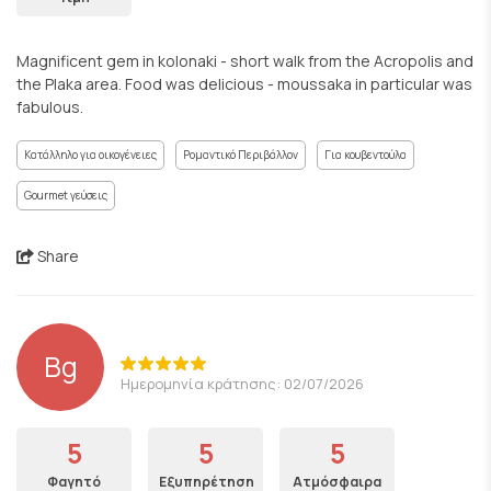
Magnificent gem in kolonaki - short walk from the Acropolis and
the Plaka area. Food was delicious - moussaka in particular was
fabulous.
Κατάλληλο για οικογένειες
Ρομαντικό Περιβάλλον
Για κουβεντούλα
Gourmet γεύσεις
Share
Bg
Ημερομηνία κράτησης: 02/07/2026
5
5
5
Φαγητό
Εξυπηρέτηση
Ατμόσφαιρα