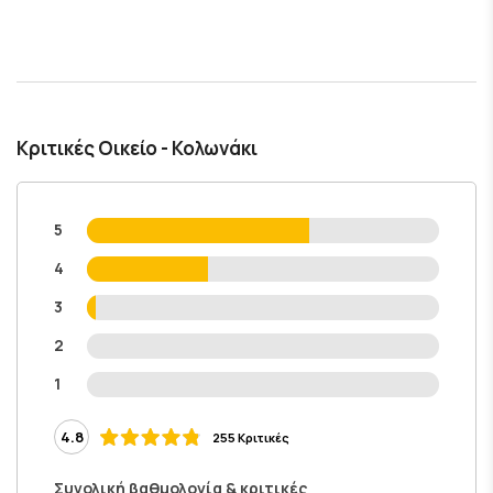
Κριτικές Οικείο - Κολωνάκι
5
4
3
2
1
4.8
255 Κριτικές
Συνολική βαθμολογία & κριτικές