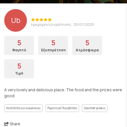
Ub
Ημερομηνία κράτησης: 25/07/2025
5
5
5
Φαγητό
Εξυπηρέτηση
Ατμόσφαιρα
5
Τιμή
A very lovely and delicious place. The food and the prices were
good.
Κατάλληλο για οικογένειες
Ρομαντικό Περιβάλλον
Gourmet γεύσεις
Share