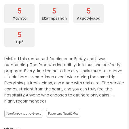
5
5
5
Φαγητό
Εξυπηρέτηση
Ατμόσφαιρα
5
Τιμή
I visited this restaurant for dinner on Friday, and it was
outstanding. The food was incredibly delicious and perfectly
prepared. Every time I come to the city, I make sure to reserve
a table here — sometimes even twice during the same trip.
Everything is fresh, clean, and made with real care. The service
comes straight from the heart, and you can truly feel the
hospitality. Anyone who chooses to eat here only gains —
highly recommended!
Κατάλληλο για οικογένειες
Ρομαντικό Περιβάλλον