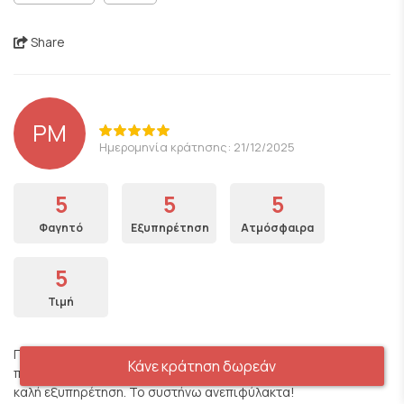
Share
PM
Ημερομηνία κράτησης: 21/12/2025
5
5
5
Φαγητό
Εξυπηρέτηση
Ατμόσφαιρα
5
Τιμή
Προκειται για ενα ομορφο χώρο που σου θυμιζει κατι απο τα
Κάνε κράτηση δωρεάν
παλια, με πολυ ωραιο φαγητο με γευσεις σπιτικες και με πολύ
καλή εξυπηρέτηση. Το συστήνω ανεπιφύλακτα!