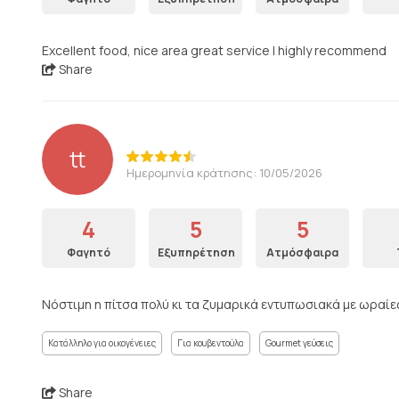
Excellent food, nice area great service I highly recommend
Share
tt
Ημερομηνία κράτησης: 10/05/2026
4
5
5
Φαγητό
Εξυπηρέτηση
Ατμόσφαιρα
Νόστιμη η πίτσα πολύ κι τα ζυμαρικά εντυπωσιακά με ωραίε
Κατάλληλο για οικογένειες
Για κουβεντούλα
Gourmet γεύσεις
Share