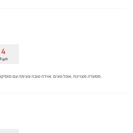
4
Τιμή
מסעדה מצויינת ,אוכל טעים ,אוירה טובה ונעימה עם מוסיקה שממש כייף לבלות בקלות שעתיים עם ארוחה טובה.בהחלט נחזור שוב .