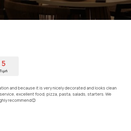
5
Τιμή
ion and because it is very nicely decorated and looks clean
ervice, excellent food, pizza, pasta, salads, starters. We
Highly recommend😊