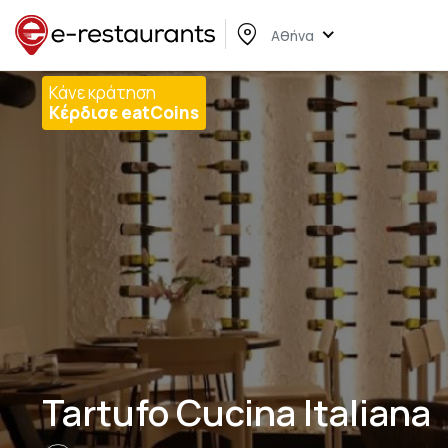
Αθήνα
Κάνε κράτηση
Κέρδισε eatCoins
Tartufo Cucina Italiana