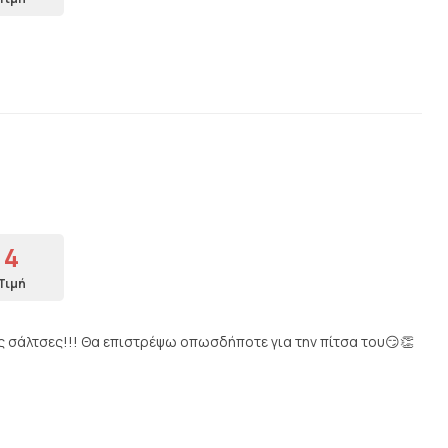
4
Τιμή
ς σάλτσες!!! Θα επιστρέψω οπωσδήποτε για την πίτσα του😏👏