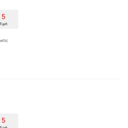
5
Τιμή
hetic
5
Τιμή