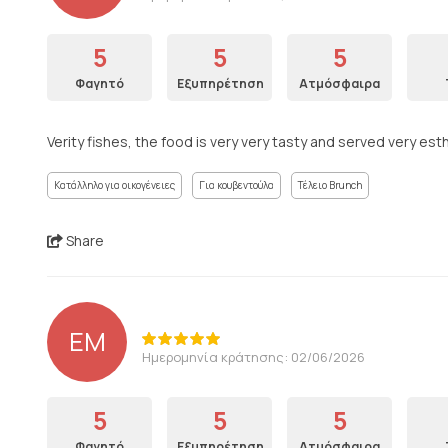
5
5
5
Φαγητό
Εξυπηρέτηση
Ατμόσφαιρα
Verity fishes, the food is very very tasty and served very est
Κατάλληλο για οικογένειες
Για κουβεντούλα
Τέλειο Brunch
Share
EM
Ημερομηνία κράτησης: 02/06/2026
5
5
5
Φαγητό
Εξυπηρέτηση
Ατμόσφαιρα