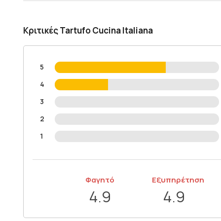
Κριτικές Tartufo Cucina Italiana
5
4
3
2
1
Φαγητό
Εξυπηρέτηση
4.9
4.9