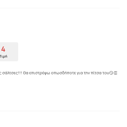
4
Τιμή
ς σάλτσες!!! Θα επιστρέψω οπωσδήποτε για την πίτσα του😏👏