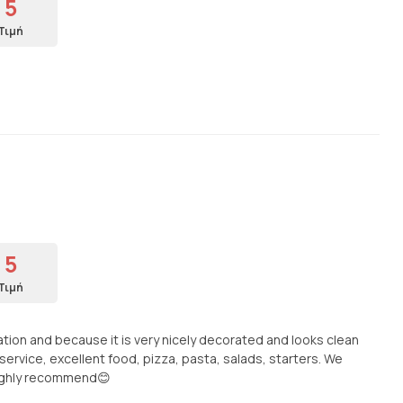
5
Τιμή
5
Τιμή
ion and because it is very nicely decorated and looks clean
ervice, excellent food, pizza, pasta, salads, starters. We
Highly recommend😊