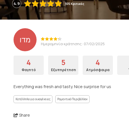
4.9
105 Κριτικές
מדו
Ημερομηνία κράτησης: 07/02/2025
4
5
4
Φαγητό
Εξυπηρέτηση
Ατμόσφαιρα
Everything was fresh and tasty. Nice surprise for us
Κατάλληλο για οικογένειες
Ρομαντικό Περιβάλλον
Share