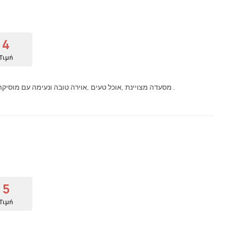
4
Τιμή
מסעדה מצויינת ,אוכל טעים ,אוירה טובה ונעימה עם מוסיקה שממש כייף לבלות בקלות שעתיים עם ארוחה טובה.בהחלט נחזור שוב .
5
Τιμή