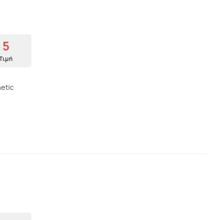
5
Τιμή
hetic