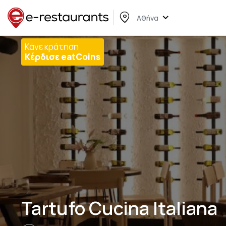
Αθήνα
Κάνε κράτηση
Κέρδισε eatCoins
Tartufo Cucina Italiana