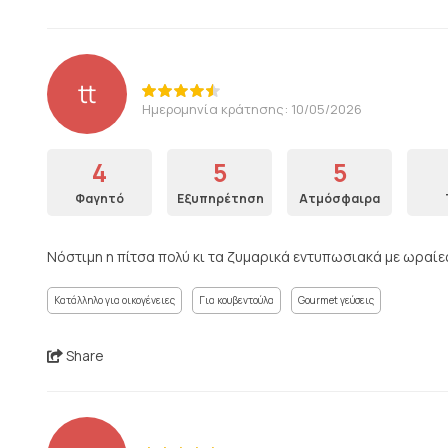
tt
Ημερομηνία κράτησης: 10/05/2026
4
5
5
Φαγητό
Εξυπηρέτηση
Ατμόσφαιρα
Νόστιμη η πίτσα πολύ κι τα ζυμαρικά εντυπωσιακά με ωραίε
Κατάλληλο για οικογένειες
Για κουβεντούλα
Gourmet γεύσεις
Share