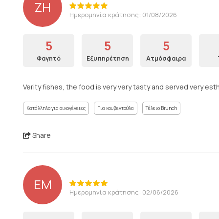
ZH
Ημερομηνία κράτησης: 01/08/2026
5
5
5
Φαγητό
Εξυπηρέτηση
Ατμόσφαιρα
Verity fishes, the food is very very tasty and served very est
Κατάλληλο για οικογένειες
Για κουβεντούλα
Τέλειο Brunch
Share
EM
Ημερομηνία κράτησης: 02/06/2026