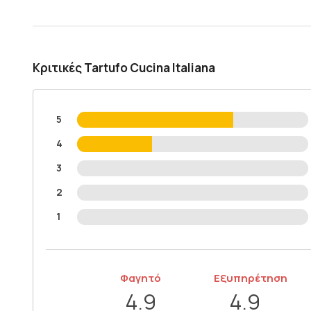
Κριτικές Tartufo Cucina Italiana
5
4
3
2
1
Φαγητό
Εξυπηρέτηση
4.9
4.9