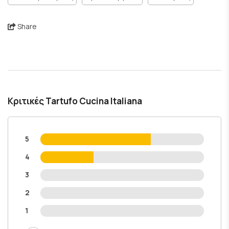
Share
Κριτικές Tartufo Cucina Italiana
5
4
3
2
1