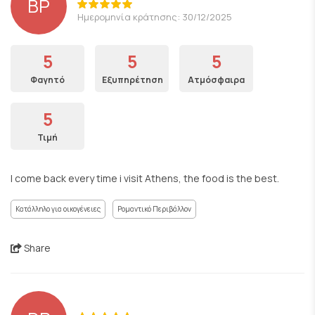
BP
Ημερομηνία κράτησης: 30/12/2025
5
5
5
Φαγητό
Εξυπηρέτηση
Ατμόσφαιρα
5
Τιμή
I come back every time i visit Athens, the food is the best.
Κατάλληλο για οικογένειες
Ρομαντικό Περιβάλλον
Share