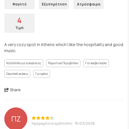
Φαγητό
Εξυπηρέτηση
Ατμόσφαιρα
4
Τιμή
A very cozy spot in Athens which I like the hospitality and good
music.
Κατάλληλο για οικογένειες
Ρομαντικό Περιβάλλον
Για κουβεντούλα
Gourmet γεύσεις
Για κρέας
Share
ΠΖ
Ημερομηνία κράτησης: 15/03/2026