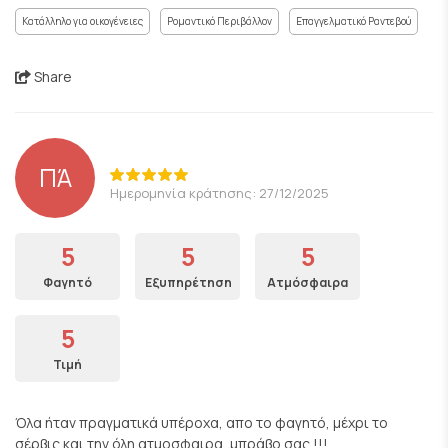
Κατάλληλο για οικογένειες
Ρομαντικό Περιβάλλον
Επαγγελματικό Ραντεβού
Share
ΠΆ
Ημερομηνία κράτησης: 27/12/2025
5
5
5
Φαγητό
Εξυπηρέτηση
Ατμόσφαιρα
5
Τιμή
Όλα ήταν πραγματικά υπέροχα, απο το φαγητό, μέχρι το
σέρβις και την όλη ατμοσφαιρα, μπράβο σας !!!