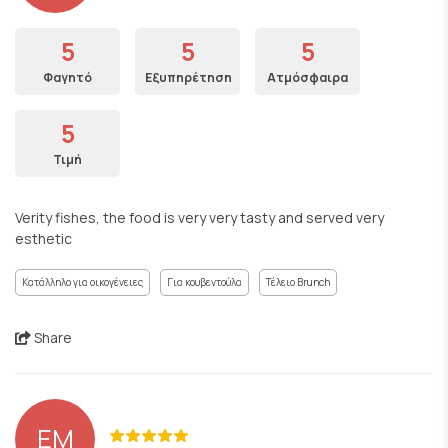
5
5
5
Φαγητό
Εξυπηρέτηση
Ατμόσφαιρα
5
Τιμή
Verity fishes, the food is very very tasty and served very
esthetic
Κατάλληλο για οικογένειες
Για κουβεντούλα
Τέλειο Brunch
Share
EM