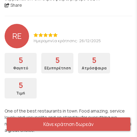
Share
RE
Ημερομηνία κράτησης: 26/12/2025
5
5
5
Φαγητό
Εξυπηρέτηση
Ατμόσφαιρα
5
Τιμή
One of the best restaurants in town. Food amazing, service
lovely and very polite and on stand by for everything we
needed la Definitely for a romantic date with your other half it’s
Κάνε κράτηση δωρεάν
a great choice.