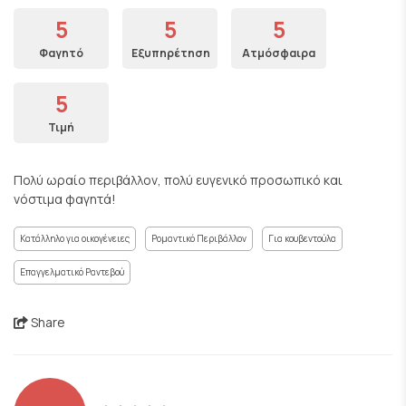
5
5
5
Φαγητό
Εξυπηρέτηση
Ατμόσφαιρα
5
Τιμή
Πολύ ωραίο περιβάλλον, πολύ ευγενικό προσωπικό και
νόστιμα φαγητά!
Κατάλληλο για οικογένειες
Ρομαντικό Περιβάλλον
Για κουβεντούλα
Επαγγελματικό Ραντεβού
Share