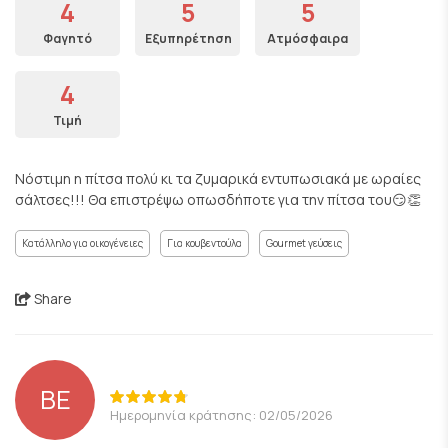
4
5
5
Φαγητό
Εξυπηρέτηση
Ατμόσφαιρα
4
Τιμή
Νόστιμη η πίτσα πολύ κι τα ζυμαρικά εντυπωσιακά με ωραίες
σάλτσες!!! Θα επιστρέψω οπωσδήποτε για την πίτσα του😏👏
Κατάλληλο για οικογένειες
Για κουβεντούλα
Gourmet γεύσεις
Share
BE
Ημερομηνία κράτησης: 02/05/2026