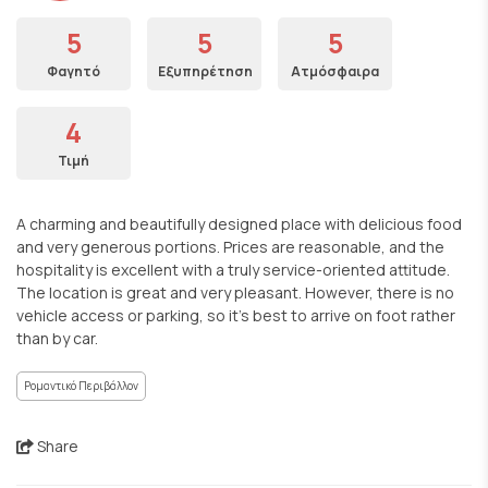
5
5
5
Φαγητό
Εξυπηρέτηση
Ατμόσφαιρα
4
Τιμή
A charming and beautifully designed place with delicious food
and very generous portions. Prices are reasonable, and the
hospitality is excellent with a truly service-oriented attitude.
The location is great and very pleasant. However, there is no
vehicle access or parking, so it’s best to arrive on foot rather
than by car.
Ρομαντικό Περιβάλλον
Share