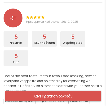
RE
Ημερομηνία κράτησης: 26/12/2025
5
5
5
Φαγητό
Εξυπηρέτηση
Ατμόσφαιρα
5
Τιμή
One of the best restaurants in town. Food amazing, service
lovely and very polite and on stand by for everything we
needed la Definitely for a romantic date with your other half it’s
a great choice.
Κάνε κράτηση δωρεάν
Κατάλληλο για οικογένειες
Ρομαντικό Περιβάλλον
Για κουβεντούλα