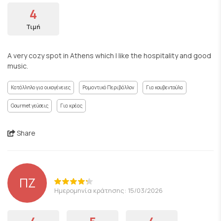
4
Τιμή
A very cozy spot in Athens which I like the hospitality and good
music.
Κατάλληλο για οικογένειες
Ρομαντικό Περιβάλλον
Για κουβεντούλα
Gourmet γεύσεις
Για κρέας
Share
ΠΖ
Ημερομηνία κράτησης: 15/03/2026