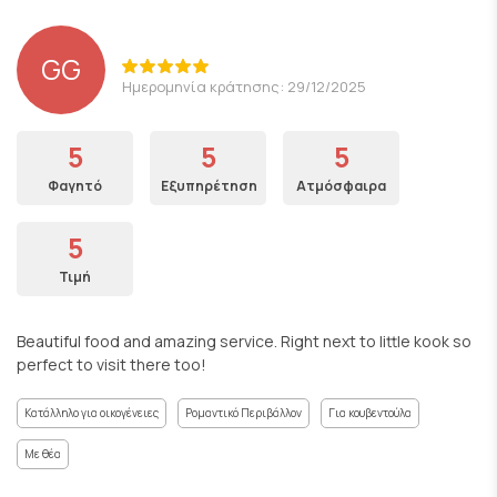
GG
Ημερομηνία κράτησης: 29/12/2025
5
5
5
Φαγητό
Εξυπηρέτηση
Ατμόσφαιρα
5
Τιμή
Beautiful food and amazing service. Right next to little kook so
perfect to visit there too!
Κατάλληλο για οικογένειες
Ρομαντικό Περιβάλλον
Για κουβεντούλα
Με θέα