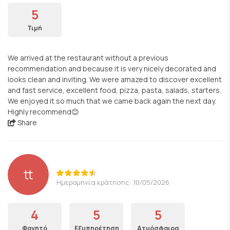
5
Τιμή
We arrived at the restaurant without a previous
recommendation and because it is very nicely decorated and
looks clean and inviting. We were amazed to discover excellent
and fast service, excellent food, pizza, pasta, salads, starters.
We enjoyed it so much that we came back again the next day.
Highly recommend😊
Share
tt
Ημερομηνία κράτησης: 10/05/2026
4
5
5
Φαγητό
Εξυπηρέτηση
Ατμόσφαιρα