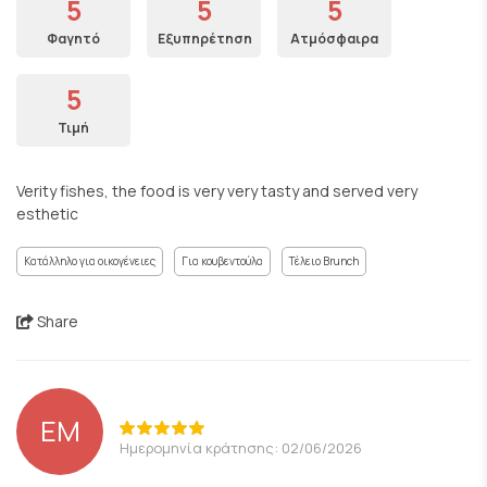
5
5
5
Φαγητό
Εξυπηρέτηση
Ατμόσφαιρα
5
Τιμή
Verity fishes, the food is very very tasty and served very
esthetic
Κατάλληλο για οικογένειες
Για κουβεντούλα
Τέλειο Brunch
Share
EM
Ημερομηνία κράτησης: 02/06/2026