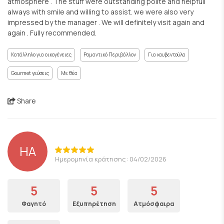
atmosphere . The stuff were outstanding polite and helpfull
always with smile and willing to assist. we were also very
impressed by the manager . We will definitely visit again and
again . Fully recommended.
Κατάλληλο για οικογένειες
Ρομαντικό Περιβάλλον
Για κουβεντούλα
Gourmet γεύσεις
Με θέα
Share
HA
Ημερομηνία κράτησης: 04/02/2026
5
5
5
Φαγητό
Εξυπηρέτηση
Ατμόσφαιρα