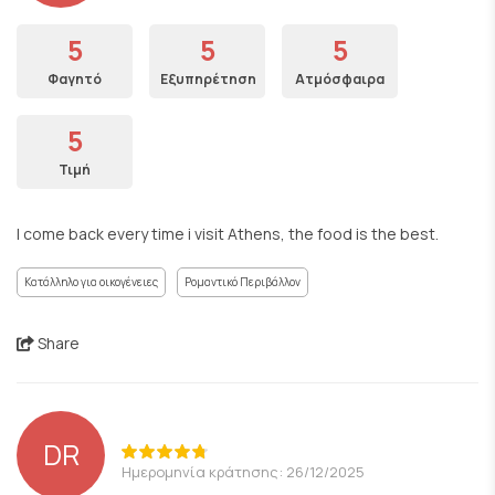
5
5
5
Φαγητό
Εξυπηρέτηση
Ατμόσφαιρα
5
Τιμή
I come back every time i visit Athens, the food is the best.
Κατάλληλο για οικογένειες
Ρομαντικό Περιβάλλον
Share
DR
Ημερομηνία κράτησης: 26/12/2025