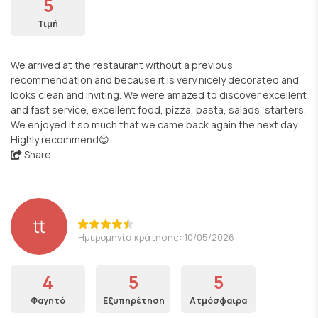
5
Τιμή
We arrived at the restaurant without a previous
recommendation and because it is very nicely decorated and
looks clean and inviting. We were amazed to discover excellent
and fast service, excellent food, pizza, pasta, salads, starters.
We enjoyed it so much that we came back again the next day.
Highly recommend😊
Share
tt
Ημερομηνία κράτησης: 10/05/2026
4
5
5
Φαγητό
Εξυπηρέτηση
Ατμόσφαιρα