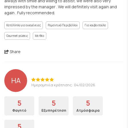
always with smile and willing to assist. we were also very
impressed by the manager . We will definitely visit again and
again . Fully recommended.
Κατάλληλο για οικογένειες
Ρομαντικό Περιβάλλον
Για κουβεντούλα
Gourmet γεύσεις
Με θέα
Share
HA
Ημερομηνία κράτησης: 04/02/2026
5
5
5
Φαγητό
Εξυπηρέτηση
Ατμόσφαιρα
5