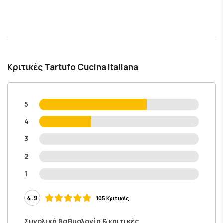
Κριτικές Tartufo Cucina Italiana
5
4
3
2
1
4.9
105 Κριτικές
Συνολική βαθμολογία & κριτικές