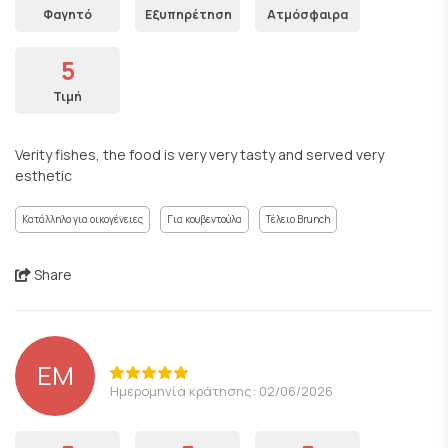
Φαγητό
Εξυπηρέτηση
Ατμόσφαιρα
5
Τιμή
Verity fishes, the food is very very tasty and served very
esthetic
Κατάλληλο για οικογένειες
Για κουβεντούλα
Τέλειο Brunch
Share
EM
Ημερομηνία κράτησης: 02/06/2026