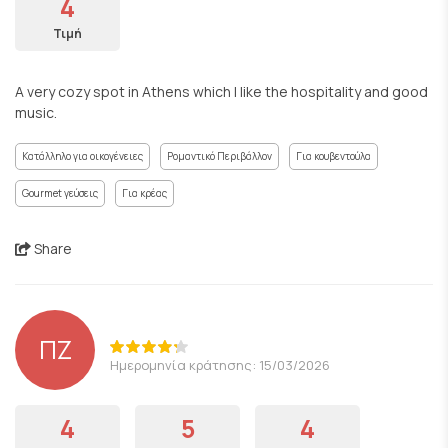
4
Τιμή
A very cozy spot in Athens which I like the hospitality and good
music.
Κατάλληλο για οικογένειες
Ρομαντικό Περιβάλλον
Για κουβεντούλα
Gourmet γεύσεις
Για κρέας
Share
ΠΖ
Ημερομηνία κράτησης: 15/03/2026
4
5
4