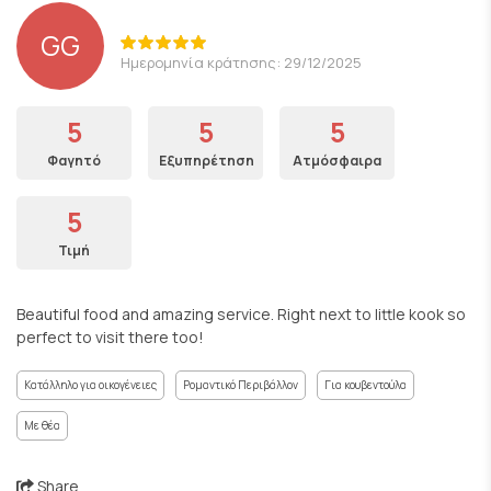
GG
Ημερομηνία κράτησης: 29/12/2025
5
5
5
Φαγητό
Εξυπηρέτηση
Ατμόσφαιρα
5
Τιμή
Beautiful food and amazing service. Right next to little kook so
perfect to visit there too!
Κατάλληλο για οικογένειες
Ρομαντικό Περιβάλλον
Για κουβεντούλα
Με θέα
Share