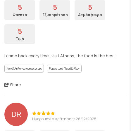
5
5
5
Φαγητό
Εξυπηρέτηση
Ατμόσφαιρα
5
Τιμή
I come back every time i visit Athens, the food is the best.
Κατάλληλο για οικογένειες
Ρομαντικό Περιβάλλον
Share
DR
Ημερομηνία κράτησης: 26/12/2025