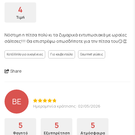
4
Τιμή
Νόστιμη η πίτσα πολύ κι τα ζυμαρικά εντυπωσιακά με ωραίες
σάλτσες!!! Θα επιστρέψω οπωσδήποτε για την πίτσα του😏👏
Κατάλληλο για οικογένειες
Για κουβεντούλα
Gourmet γεύσεις
Share
BE
Ημερομηνία κράτησης: 02/05/2026
5
5
5
Φαγητό
Εξυπηρέτηση
Ατμόσφαιρα