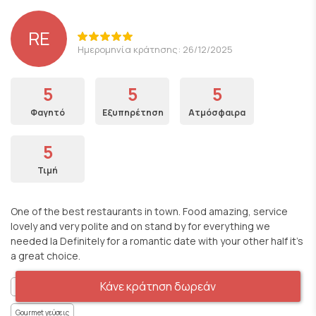
RE
Ημερομηνία κράτησης: 26/12/2025
5
5
5
Φαγητό
Εξυπηρέτηση
Ατμόσφαιρα
5
Τιμή
One of the best restaurants in town. Food amazing, service
lovely and very polite and on stand by for everything we
needed la Definitely for a romantic date with your other half it’s
a great choice.
Κάνε κράτηση δωρεάν
Κατάλληλο για οικογένειες
Ρομαντικό Περιβάλλον
Για κουβεντούλα
Gourmet γεύσεις