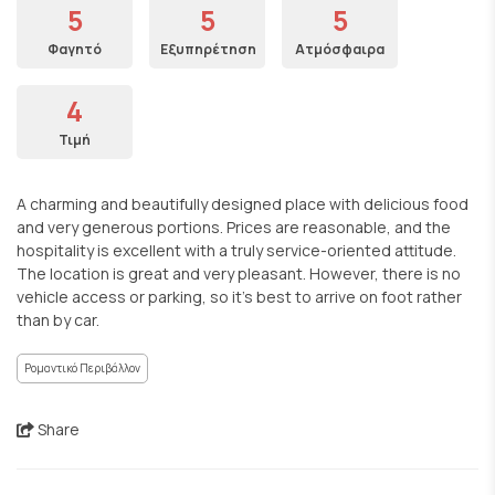
5
5
5
Φαγητό
Εξυπηρέτηση
Ατμόσφαιρα
4
Τιμή
A charming and beautifully designed place with delicious food
and very generous portions. Prices are reasonable, and the
hospitality is excellent with a truly service-oriented attitude.
The location is great and very pleasant. However, there is no
vehicle access or parking, so it’s best to arrive on foot rather
than by car.
Ρομαντικό Περιβάλλον
Share