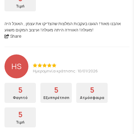
Τιμή
אהבנו מאוד! הגענו בעקבות המלצות שהצדיקו את עצמן , האוכל היה
מעולה! האווירה היתה מעולה! ועיצוב המקום משגע!
Share
HS
Ημερομηνία κράτησης: 10/01/2026
5
5
5
Φαγητό
Εξυπηρέτηση
Ατμόσφαιρα
5
Τιμή