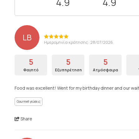
4.9
4.9
LB
Ημερομηνία κράτησης: 28/07/2026
5
5
5
Φαγητό
Εξυπηρέτηση
Ατμόσφαιρα
Food was excellent! Went for my birthday dinner and our wai
Gourmet γεύσεις
Share