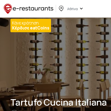
Αθήνα
Κάνε κράτηση
Κέρδισε eatCoins
Tartufo Cucina Italiana