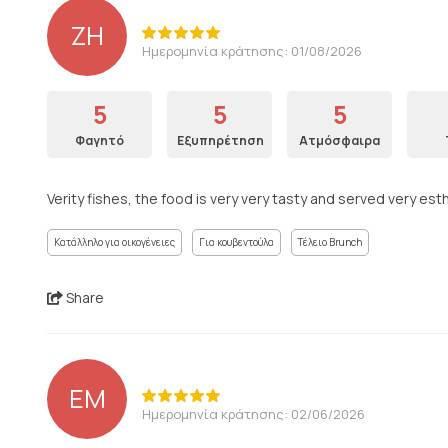
ZH
Ημερομηνία κράτησης: 01/08/2026
5
5
5
Φαγητό
Εξυπηρέτηση
Ατμόσφαιρα
Verity fishes, the food is very very tasty and served very est
Κατάλληλο για οικογένειες
Για κουβεντούλα
Τέλειο Brunch
Share
EM
Ημερομηνία κράτησης: 02/06/2026