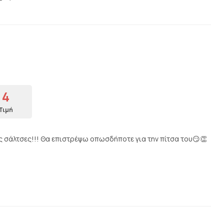
4
Τιμή
ς σάλτσες!!! Θα επιστρέψω οπωσδήποτε για την πίτσα του😏👏