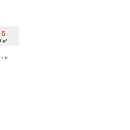
5
Τιμή
hetic