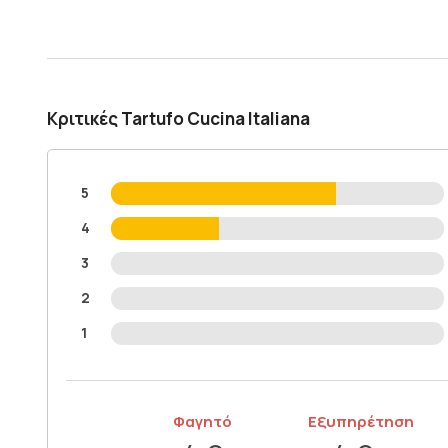
Κριτικές Tartufo Cucina Italiana
5
4
3
2
1
Φαγητό
Εξυπηρέτηση