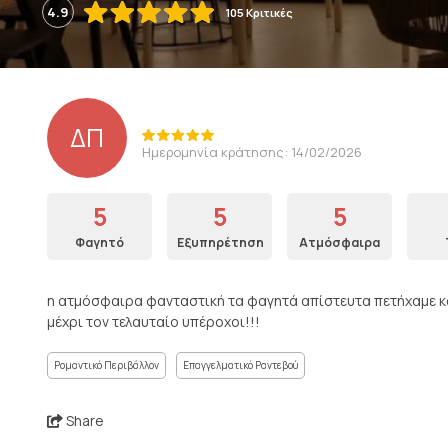
4.9
105 Κριτικές
ΔΠ
Ημερομηνία κράτησης: 14/02/2026
5
5
5
Φαγητό
Εξυπηρέτηση
Ατμόσφαιρα
η ατμόσφαιρα φανταστική τα φαγητά απίστευτα πετήχαμε κα
μέχρι τον τελαυταίο υπέροχοι!!!
Ρομαντικό Περιβάλλον
Επαγγελματικό Ραντεβού
Share