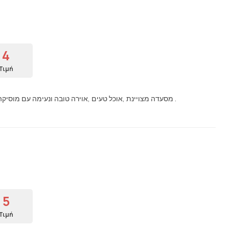
4
Τιμή
מסעדה מצויינת ,אוכל טעים ,אוירה טובה ונעימה עם מוסיקה שממש כייף לבלות בקלות שעתיים עם ארוחה טובה.בהחלט נחזור שוב .
5
Τιμή