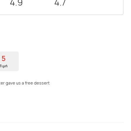
4.9
4.7
5
Τιμή
ter gave us a free dessert