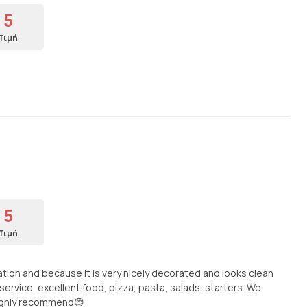
5
Τιμή
5
Τιμή
ion and because it is very nicely decorated and looks clean
ervice, excellent food, pizza, pasta, salads, starters. We
Highly recommend😊