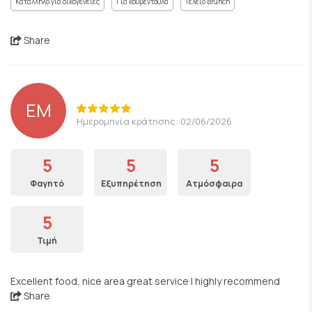
Κατάλληλο για οικογένειες
Για κουβεντούλα
Τέλειο Brunch
Share
EM
Ημερομηνία κράτησης: 02/06/2026
5
5
5
Φαγητό
Εξυπηρέτηση
Ατμόσφαιρα
5
Τιμή
Excellent food, nice area great service I highly recommend
Share