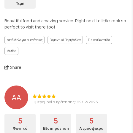
Τιμή
Beautiful food and amazing service. Right next to little kook so
perfect to visit there too!
Κατάλληλο για οικογένειες
Ρομαντικό Περιβάλλον
Για κουβεντούλα
Με θέα
Share
AA
Ημερομηνία κράτησης: 29/12/2025
5
5
5
Φαγητό
Εξυπηρέτηση
Ατμόσφαιρα