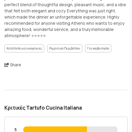
perfect blend of thoughtful design, pleasant music, and a vibe
that felt both elegant and cozy. Everything was just right,
which made the dinner an unforgettable experience. Highly
recommended for anyone visiting Athens who wants to enjoy
amazing food, wonderful service, and a truly memorable
atmosphere! ⭐⭐⭐⭐⭐
Κατάλληλο για οικογένειες
Ρομαντικό Περιβάλλον
Για κουβεντούλα
Share
Κριτικές Tartufo Cucina Italiana
5