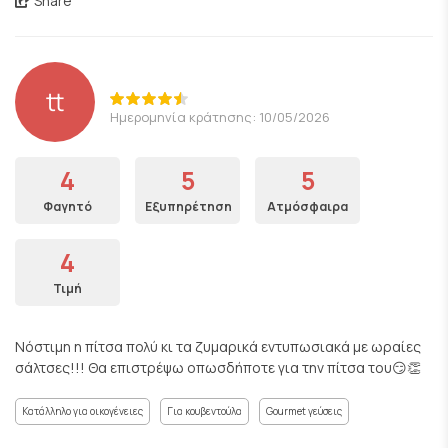
Share
tt
Ημερομηνία κράτησης: 10/05/2026
4
5
5
Φαγητό
Εξυπηρέτηση
Ατμόσφαιρα
4
Τιμή
Νόστιμη η πίτσα πολύ κι τα ζυμαρικά εντυπωσιακά με ωραίες
σάλτσες!!! Θα επιστρέψω οπωσδήποτε για την πίτσα του😏👏
Κατάλληλο για οικογένειες
Για κουβεντούλα
Gourmet γεύσεις