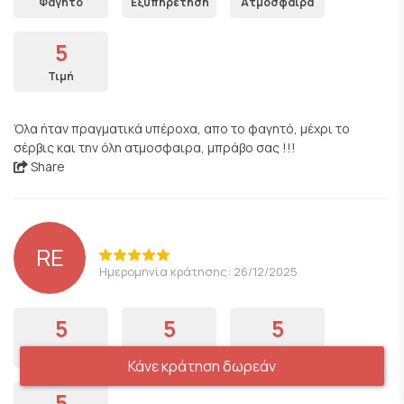
Φαγητό
Εξυπηρέτηση
Ατμόσφαιρα
5
Τιμή
Όλα ήταν πραγματικά υπέροχα, απο το φαγητό, μέχρι το
σέρβις και την όλη ατμοσφαιρα, μπράβο σας !!!
Share
RE
Ημερομηνία κράτησης: 26/12/2025
5
5
5
Φαγητό
Εξυπηρέτηση
Ατμόσφαιρα
Κάνε κράτηση δωρεάν
5