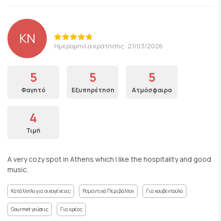
KN
Ημερομηνία κράτησης: 21/03/2026
5
5
5
Φαγητό
Εξυπηρέτηση
Ατμόσφαιρα
4
Τιμή
A very cozy spot in Athens which I like the hospitality and good
music.
Κατάλληλο για οικογένειες
Ρομαντικό Περιβάλλον
Για κουβεντούλα
Gourmet γεύσεις
Για κρέας