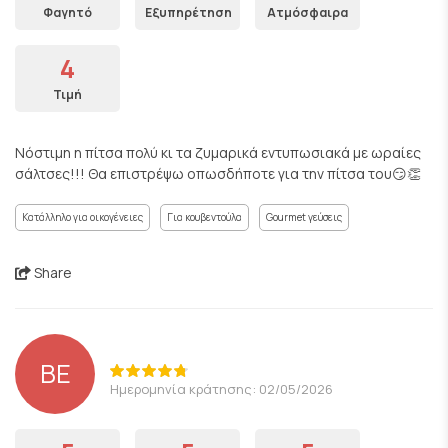
Φαγητό
Εξυπηρέτηση
Ατμόσφαιρα
4
Τιμή
Νόστιμη η πίτσα πολύ κι τα ζυμαρικά εντυπωσιακά με ωραίες
σάλτσες!!! Θα επιστρέψω οπωσδήποτε για την πίτσα του😏👏
Κατάλληλο για οικογένειες
Για κουβεντούλα
Gourmet γεύσεις
Share
BE
Ημερομηνία κράτησης: 02/05/2026