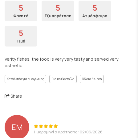
5
5
5
Φαγητό
Εξυπηρέτηση
Ατμόσφαιρα
5
Τιμή
Verity fishes, the food is very very tasty and served very
esthetic
Κατάλληλο για οικογένειες
Για κουβεντούλα
Τέλειο Brunch
Share
EM
Ημερομηνία κράτησης: 02/06/2026