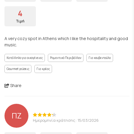
4
Τιμή
A very cozy spot in Athens which I like the hospitality and good
music.
Κατάλληλο για οικογένειες
Ρομαντικό Περιβάλλον
Για κουβεντούλα
Gourmet γεύσεις
Για κρέας
Share
ΠΖ
Ημερομηνία κράτησης: 15/03/2026