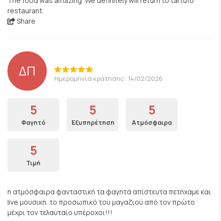
The food was amazing. We definitely will return to tartufo
restaurant.
Share
ΔΠ
Ημερομηνία κράτησης: 14/02/2026
5
5
5
Φαγητό
Εξυπηρέτηση
Ατμόσφαιρα
5
Τιμή
η ατμόσφαιρα φανταστική τα φαγητά απίστευτα πετήχαμε και
live μουσική. το προσωπικό του μαγαζιού από τον πρώτο
μέχρι τον τελαυταίο υπέροχοι!!!