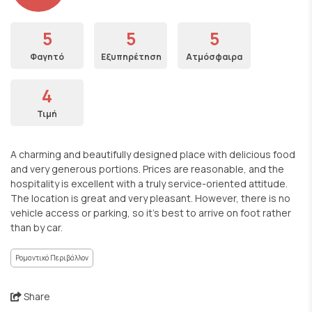
5
5
5
Φαγητό
Εξυπηρέτηση
Ατμόσφαιρα
4
Τιμή
A charming and beautifully designed place with delicious food
and very generous portions. Prices are reasonable, and the
hospitality is excellent with a truly service-oriented attitude.
The location is great and very pleasant. However, there is no
vehicle access or parking, so it’s best to arrive on foot rather
than by car.
Ρομαντικό Περιβάλλον
Share