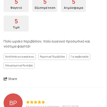
5
5
5
Φαγητό
Εξυπηρέτηση
Ατμόσφαιρα
5
Τιμή
Πολύ ωραίο περιβάλλον, πολύ ευγενικό προσωπικό και
νόστιμα φαγητά!
Κατάλληλο για οικογένειες
Ρομαντικό Περιβάλλον
Για κουβεντούλα
Επαγγελματικό Ραντεβού
Share
BP
Ημερομηνία κράτησης: 30/12/2025