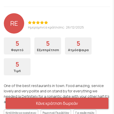
RE
Ημερομηνία κράτησης: 26/12/2025
5
5
5
Φαγητό
Εξυπηρέτηση
Ατμόσφαιρα
5
Τιμή
One of the best restaurants in town. Food amazing, service
lovely and very polite and on stand by for everything we
needed la Definitely for a romantic date with your other half it’s
a great choice.
Κάνε κράτηση δωρεάν
Κατάλληλο για οικογένειες
Ρομαντικό Περιβάλλον
Για κουβεντούλα