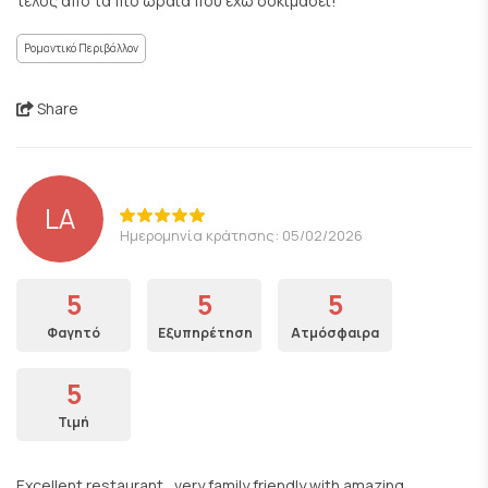
τέλος απο τα πιο ωραία που έχω δοκιμάσει!
Ρομαντικό Περιβάλλον
Share
LA
Ημερομηνία κράτησης: 05/02/2026
5
5
5
Φαγητό
Εξυπηρέτηση
Ατμόσφαιρα
5
Τιμή
Excellent restaurant , very family friendly with amazing