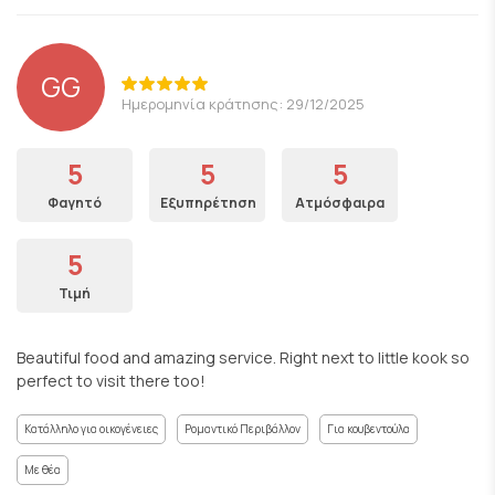
GG
Ημερομηνία κράτησης: 29/12/2025
5
5
5
Φαγητό
Εξυπηρέτηση
Ατμόσφαιρα
5
Τιμή
Beautiful food and amazing service. Right next to little kook so
perfect to visit there too!
Κατάλληλο για οικογένειες
Ρομαντικό Περιβάλλον
Για κουβεντούλα
Με θέα