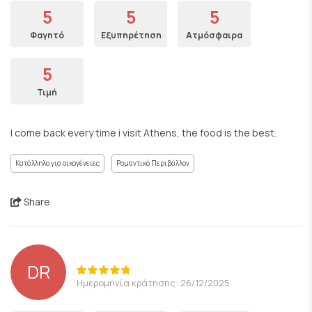
5
5
5
Φαγητό
Εξυπηρέτηση
Ατμόσφαιρα
5
Τιμή
I come back every time i visit Athens, the food is the best.
Κατάλληλο για οικογένειες
Ρομαντικό Περιβάλλον
Share
DR
Ημερομηνία κράτησης: 26/12/2025