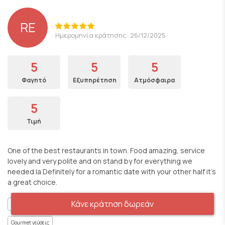
RE
Ημερομηνία κράτησης: 26/12/2025
5
5
5
Φαγητό
Εξυπηρέτηση
Ατμόσφαιρα
5
Τιμή
One of the best restaurants in town. Food amazing, service
lovely and very polite and on stand by for everything we
needed la Definitely for a romantic date with your other half it’s
a great choice.
Κάνε κράτηση δωρεάν
Κατάλληλο για οικογένειες
Ρομαντικό Περιβάλλον
Για κουβεντούλα
Gourmet γεύσεις