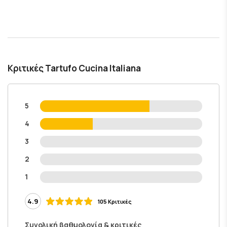
Κριτικές Tartufo Cucina Italiana
5
4
3
2
1
4.9
105 Κριτικές
Συνολική βαθμολογία & κριτικές