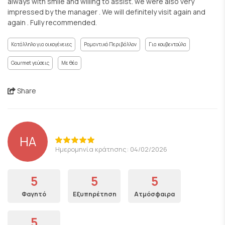
always with smile and willing to assist. we were also very
impressed by the manager . We will definitely visit again and
again . Fully recommended.
Κατάλληλο για οικογένειες
Ρομαντικό Περιβάλλον
Για κουβεντούλα
Gourmet γεύσεις
Με θέα
Share
HA
Ημερομηνία κράτησης: 04/02/2026
5
5
5
Φαγητό
Εξυπηρέτηση
Ατμόσφαιρα
5