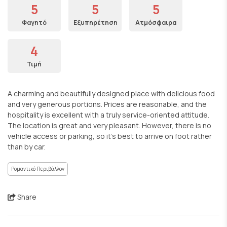
5
5
5
Φαγητό
Εξυπηρέτηση
Ατμόσφαιρα
4
Τιμή
A charming and beautifully designed place with delicious food
and very generous portions. Prices are reasonable, and the
hospitality is excellent with a truly service-oriented attitude.
The location is great and very pleasant. However, there is no
vehicle access or parking, so it’s best to arrive on foot rather
than by car.
Ρομαντικό Περιβάλλον
Share