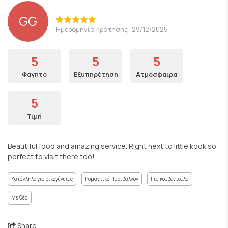
GG
Ημερομηνία κράτησης: 29/12/2025
5
5
5
Φαγητό
Εξυπηρέτηση
Ατμόσφαιρα
5
Τιμή
Beautiful food and amazing service. Right next to little kook so
perfect to visit there too!
Κατάλληλο για οικογένειες
Ρομαντικό Περιβάλλον
Για κουβεντούλα
Με θέα
Share