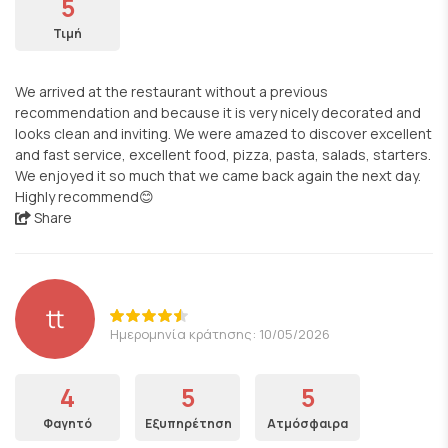
5
Τιμή
We arrived at the restaurant without a previous
recommendation and because it is very nicely decorated and
looks clean and inviting. We were amazed to discover excellent
and fast service, excellent food, pizza, pasta, salads, starters.
We enjoyed it so much that we came back again the next day.
Highly recommend😊
Share
tt
Ημερομηνία κράτησης: 10/05/2026
4
5
5
Φαγητό
Εξυπηρέτηση
Ατμόσφαιρα