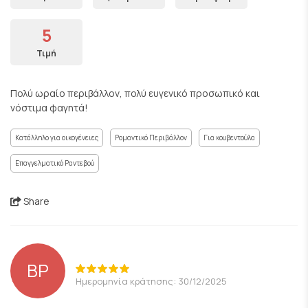
5
Τιμή
Πολύ ωραίο περιβάλλον, πολύ ευγενικό προσωπικό και
νόστιμα φαγητά!
Κατάλληλο για οικογένειες
Ρομαντικό Περιβάλλον
Για κουβεντούλα
Επαγγελματικό Ραντεβού
Share
BP
Ημερομηνία κράτησης: 30/12/2025