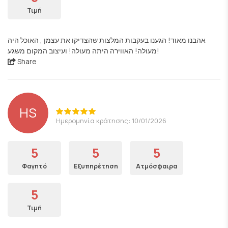
Τιμή
אהבנו מאוד! הגענו בעקבות המלצות שהצדיקו את עצמן , האוכל היה
מעולה! האווירה היתה מעולה! ועיצוב המקום משגע!
Share
HS
Ημερομηνία κράτησης: 10/01/2026
5
5
5
Φαγητό
Εξυπηρέτηση
Ατμόσφαιρα
5
Τιμή