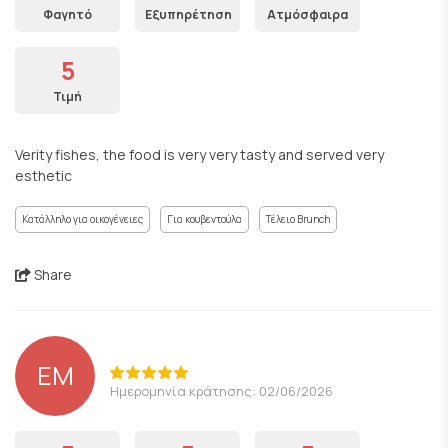
Φαγητό
Εξυπηρέτηση
Ατμόσφαιρα
5
Τιμή
Verity fishes, the food is very very tasty and served very
esthetic
Κατάλληλο για οικογένειες
Για κουβεντούλα
Τέλειο Brunch
Share
EM
Ημερομηνία κράτησης: 02/06/2026