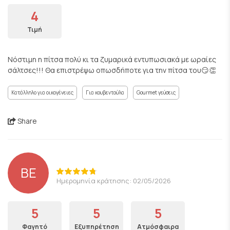
4
Τιμή
Νόστιμη η πίτσα πολύ κι τα ζυμαρικά εντυπωσιακά με ωραίες
σάλτσες!!! Θα επιστρέψω οπωσδήποτε για την πίτσα του😏👏
Κατάλληλο για οικογένειες
Για κουβεντούλα
Gourmet γεύσεις
Share
BE
Ημερομηνία κράτησης: 02/05/2026
5
5
5
Φαγητό
Εξυπηρέτηση
Ατμόσφαιρα