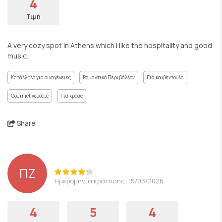
4
Τιμή
A very cozy spot in Athens which I like the hospitality and good
music.
Κατάλληλο για οικογένειες
Ρομαντικό Περιβάλλον
Για κουβεντούλα
Gourmet γεύσεις
Για κρέας
Share
ΠΖ
Ημερομηνία κράτησης: 15/03/2026
4
5
4