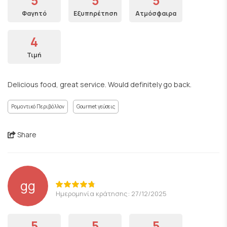
5
5
5
Φαγητό
Εξυπηρέτηση
Ατμόσφαιρα
4
Τιμή
Delicious food, great service. Would definitely go back.
Ρομαντικό Περιβάλλον
Gourmet γεύσεις
Share
gg
Ημερομηνία κράτησης: 27/12/2025
5
5
5