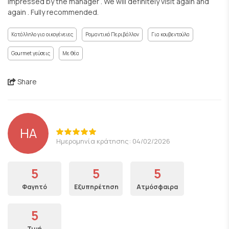
impressed by the manager . We will definitely visit again and
again . Fully recommended.
Κατάλληλο για οικογένειες
Ρομαντικό Περιβάλλον
Για κουβεντούλα
Gourmet γεύσεις
Με θέα
Share
HA
Ημερομηνία κράτησης: 04/02/2026
5
5
5
Φαγητό
Εξυπηρέτηση
Ατμόσφαιρα
5
Τιμή