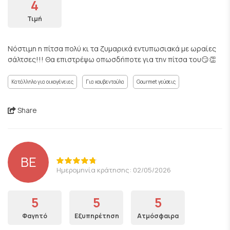
4
Τιμή
Νόστιμη η πίτσα πολύ κι τα ζυμαρικά εντυπωσιακά με ωραίες
σάλτσες!!! Θα επιστρέψω οπωσδήποτε για την πίτσα του😏👏
Κατάλληλο για οικογένειες
Για κουβεντούλα
Gourmet γεύσεις
Share
BE
Ημερομηνία κράτησης: 02/05/2026
5
5
5
Φαγητό
Εξυπηρέτηση
Ατμόσφαιρα