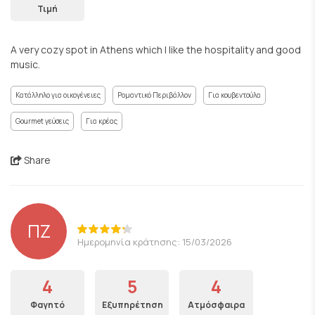
Τιμή
A very cozy spot in Athens which I like the hospitality and good
music.
Κατάλληλο για οικογένειες
Ρομαντικό Περιβάλλον
Για κουβεντούλα
Gourmet γεύσεις
Για κρέας
Share
ΠΖ
Ημερομηνία κράτησης: 15/03/2026
4
5
4
Φαγητό
Εξυπηρέτηση
Ατμόσφαιρα