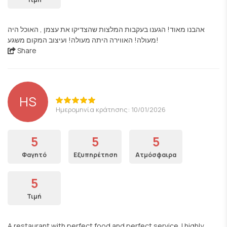
אהבנו מאוד! הגענו בעקבות המלצות שהצדיקו את עצמן , האוכל היה
מעולה! האווירה היתה מעולה! ועיצוב המקום משגע!
Share
HS
Ημερομηνία κράτησης: 10/01/2026
5
5
5
Φαγητό
Εξυπηρέτηση
Ατμόσφαιρα
5
Τιμή
A restaurant with perfect food and perfect service. I highly