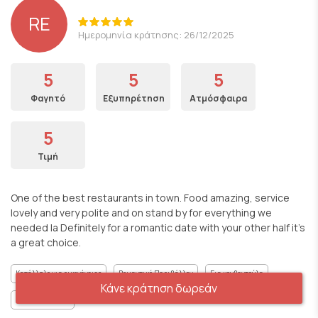
RE
Ημερομηνία κράτησης: 26/12/2025
5
5
5
Φαγητό
Εξυπηρέτηση
Ατμόσφαιρα
5
Τιμή
One of the best restaurants in town. Food amazing, service
lovely and very polite and on stand by for everything we
needed la Definitely for a romantic date with your other half it’s
a great choice.
Κατάλληλο για οικογένειες
Ρομαντικό Περιβάλλον
Για κουβεντούλα
Κάνε κράτηση δωρεάν
Gourmet γεύσεις