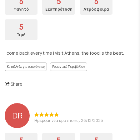
5
5
5
Φαγητό
Εξυπηρέτηση
Ατμόσφαιρα
5
Τιμή
I come back every time i visit Athens, the food is the best.
Κατάλληλο για οικογένειες
Ρομαντικό Περιβάλλον
Share
DR
Ημερομηνία κράτησης: 26/12/2025