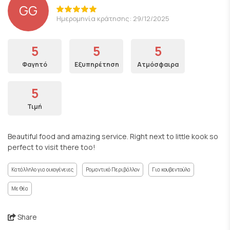
GG
Ημερομηνία κράτησης: 29/12/2025
5
5
5
Φαγητό
Εξυπηρέτηση
Ατμόσφαιρα
5
Τιμή
Beautiful food and amazing service. Right next to little kook so
perfect to visit there too!
Κατάλληλο για οικογένειες
Ρομαντικό Περιβάλλον
Για κουβεντούλα
Με θέα
Share