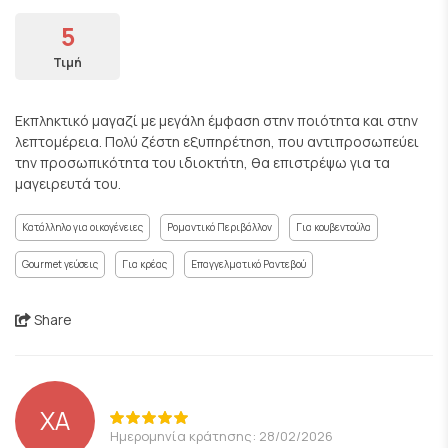
5
Τιμή
Εκπληκτικό μαγαζί με μεγάλη έμφαση στην ποιότητα και στην
λεπτομέρεια. Πολύ ζέστη εξυπηρέτηση, που αντιπροσωπεύει
την προσωπικότητα του ιδιοκτήτη, θα επιστρέψω για τα
μαγειρευτά του.
Κατάλληλο για οικογένειες
Ρομαντικό Περιβάλλον
Για κουβεντούλα
Gourmet γεύσεις
Για κρέας
Επαγγελματικό Ραντεβού
Share
XA
Ημερομηνία κράτησης: 28/02/2026