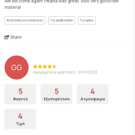
We will come again! Pikania was great. Also very good raw
material
Κατάλληλο για οικογένειες
Για κουβεντούλα
Για κρέας
Share
GG
Ημερομηνία κράτησης: 01/11/2025
5
5
4
Φαγητό
Εξυπηρέτηση
Ατμόσφαιρα
4
Τιμή