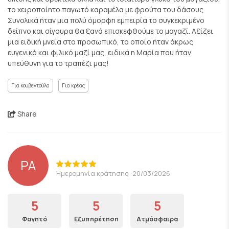
το χειροποίητο παγωτό καραμέλα με φρούτα του δάσους.
Συνολικά ήταν μια πολύ όμορφη εμπειρία το συγκεκριμένο
δείπνο και σίγουρα θα ξανά επισκεφθούμε το μαγαζί. Αξίζει
μια ειδική μνεία στο προσωπικό, το οποίο ήταν άκρως
ευγενικό και φιλικό μαζί μας, ειδικά η Μαρία που ήταν
υπεύθυνη για το τραπέζι μας!
Για κουβεντούλα
Για κρέας
Share
PA
Ημερομηνία κράτησης: 20/03/2026
5
5
5
Φαγητό
Εξυπηρέτηση
Ατμόσφαιρα