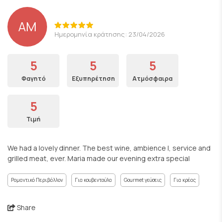
AM
Ημερομηνία κράτησης: 23/04/2026
5
5
5
Φαγητό
Εξυπηρέτηση
Ατμόσφαιρα
5
Τιμή
We had a lovely dinner. The best wine, ambience l, service and
grilled meat, ever. Maria made our evening extra special
Ρομαντικό Περιβάλλον
Για κουβεντούλα
Gourmet γεύσεις
Για κρέας
Share