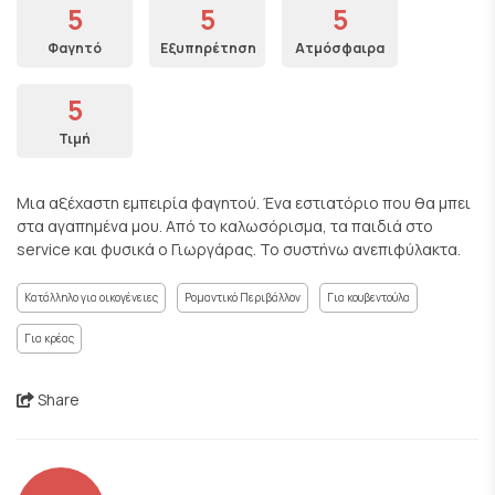
5
5
5
Φαγητό
Εξυπηρέτηση
Ατμόσφαιρα
5
Τιμή
Μια αξέχαστη εμπειρία φαγητού. Ένα εστιατόριο που θα μπει
στα αγαπημένα μου. Από το καλωσόρισμα, τα παιδιά στο
service και φυσικά ο Γιωργάρας. Το συστήνω ανεπιφύλακτα.
Κατάλληλο για οικογένειες
Ρομαντικό Περιβάλλον
Για κουβεντούλα
Για κρέας
Share