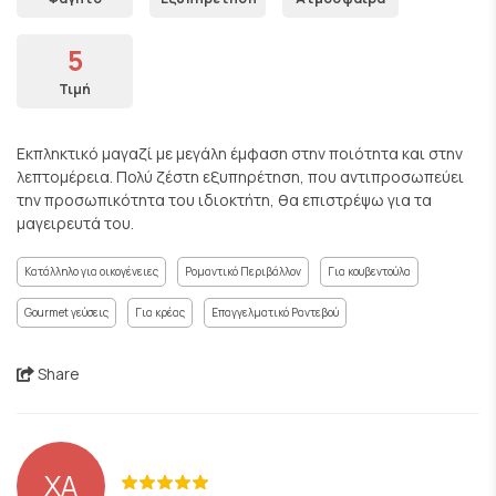
5
Τιμή
Εκπληκτικό μαγαζί με μεγάλη έμφαση στην ποιότητα και στην
λεπτομέρεια. Πολύ ζέστη εξυπηρέτηση, που αντιπροσωπεύει
την προσωπικότητα του ιδιοκτήτη, θα επιστρέψω για τα
μαγειρευτά του.
Κατάλληλο για οικογένειες
Ρομαντικό Περιβάλλον
Για κουβεντούλα
Gourmet γεύσεις
Για κρέας
Επαγγελματικό Ραντεβού
Share
XA