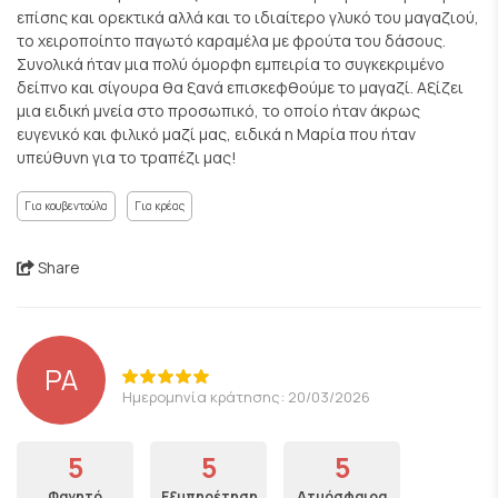
επίσης και ορεκτικά αλλά και το ιδιαίτερο γλυκό του μαγαζιού,
το χειροποίητο παγωτό καραμέλα με φρούτα του δάσους.
Συνολικά ήταν μια πολύ όμορφη εμπειρία το συγκεκριμένο
δείπνο και σίγουρα θα ξανά επισκεφθούμε το μαγαζί. Αξίζει
μια ειδική μνεία στο προσωπικό, το οποίο ήταν άκρως
ευγενικό και φιλικό μαζί μας, ειδικά η Μαρία που ήταν
υπεύθυνη για το τραπέζι μας!
Για κουβεντούλα
Για κρέας
Share
PA
Ημερομηνία κράτησης: 20/03/2026
5
5
5
Φαγητό
Εξυπηρέτηση
Ατμόσφαιρα