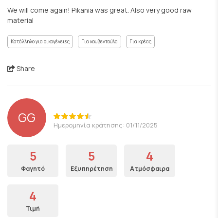
We will come again! Pikania was great. Also very good raw
material
Κατάλληλο για οικογένειες
Για κουβεντούλα
Για κρέας
Share
GG
Ημερομηνία κράτησης: 01/11/2025
5
5
4
Φαγητό
Εξυπηρέτηση
Ατμόσφαιρα
4
Τιμή