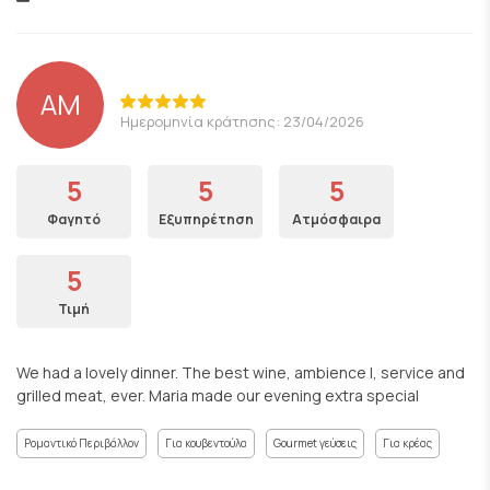
AM
Ημερομηνία κράτησης: 23/04/2026
5
5
5
Φαγητό
Εξυπηρέτηση
Ατμόσφαιρα
5
Τιμή
We had a lovely dinner. The best wine, ambience l, service and
grilled meat, ever. Maria made our evening extra special
Ρομαντικό Περιβάλλον
Για κουβεντούλα
Gourmet γεύσεις
Για κρέας