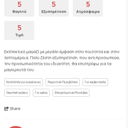
5
5
5
Φαγητό
Εξυπηρέτηση
Ατμόσφαιρα
5
Τιμή
Εκπληκτικό μαγαζί με μεγάλη έμφαση στην ποιότητα και στην
λεπτομέρεια. Πολύ ζέστη εξυπηρέτηση, που αντιπροσωπεύει
την προσωπικότητα του ιδιοκτήτη, θα επιστρέψω για τα
μαγειρευτά του.
Κατάλληλο για οικογένειες
Ρομαντικό Περιβάλλον
Για κουβεντούλα
Gourmet γεύσεις
Για κρέας
Επαγγελματικό Ραντεβού
Share