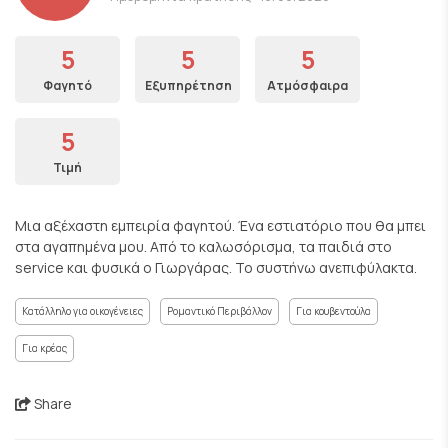
5
5
5
Φαγητό
Εξυπηρέτηση
Ατμόσφαιρα
5
Τιμή
Μια αξέχαστη εμπειρία φαγητού. Ένα εστιατόριο που θα μπει
στα αγαπημένα μου. Από το καλωσόρισμα, τα παιδιά στο
service και φυσικά ο Γιωργάρας. Το συστήνω ανεπιφύλακτα.
Κατάλληλο για οικογένειες
Ρομαντικό Περιβάλλον
Για κουβεντούλα
Για κρέας
Share