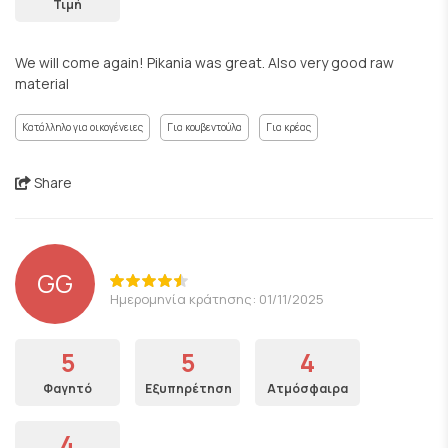
Τιμή
We will come again! Pikania was great. Also very good raw
material
Κατάλληλο για οικογένειες
Για κουβεντούλα
Για κρέας
Share
GG
Ημερομηνία κράτησης: 01/11/2025
5
5
4
Φαγητό
Εξυπηρέτηση
Ατμόσφαιρα
4