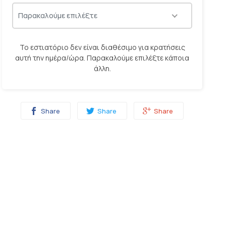
06:00
06:15
06:30
06:45
Παρακαλούμε επιλέξτε
Το εστιατόριο δεν είναι διαθέσιμο για κρατήσεις
ΚΡΑΤΗΣΗ
αυτή την ημέρα/ώρα. Παρακαλούμε επιλέξτε κάποια
άλλη.
Το να πραγματοποιήσετε κράτηση μαζί μας είναι Δωρεάν
Share
Share
Share