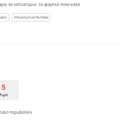
ρει σε εστιατόριο, το φαγητό πολύ καλό
κρέας
Επαγγελματικό Ραντεβού
5
Τιμή
ραίο περιβαλλον