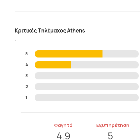
Κριτικές Τηλέμαχος Athens
5
4
3
2
1
Φαγητό
Εξυπηρέτηση
4.9
5