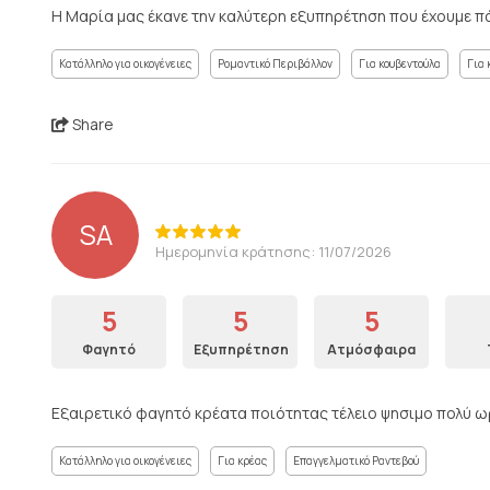
Η Μαρία μας έκανε την καλύτερη εξυπηρέτηση που έχουμε πά
Κατάλληλο για οικογένειες
Ρομαντικό Περιβάλλον
Για κουβεντούλα
Για 
Share
SA
Ημερομηνία κράτησης: 11/07/2026
5
5
5
Φαγητό
Εξυπηρέτηση
Ατμόσφαιρα
Εξαιρετικό φαγητό κρέατα ποιότητας τέλειο ψησιμο πολύ ω
Κατάλληλο για οικογένειες
Για κρέας
Επαγγελματικό Ραντεβού