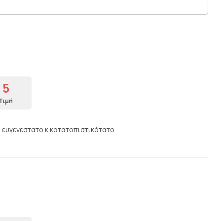
5
Τιμή
 ευγενεστατο κ κατατοπιστικότατο