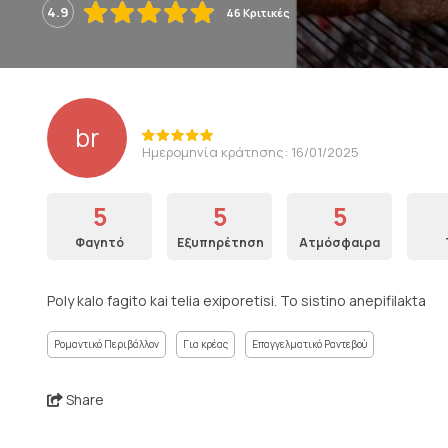
4.9
46 Κριτικές
br
Ημερομηνία κράτησης: 16/01/2025
5
5
5
Φαγητό
Εξυπηρέτηση
Ατμόσφαιρα
Poly kalo fagito kai telia exiporetisi. To sistino anepifilakta
Ρομαντικό Περιβάλλον
Για κρέας
Επαγγελματικό Ραντεβού
Share