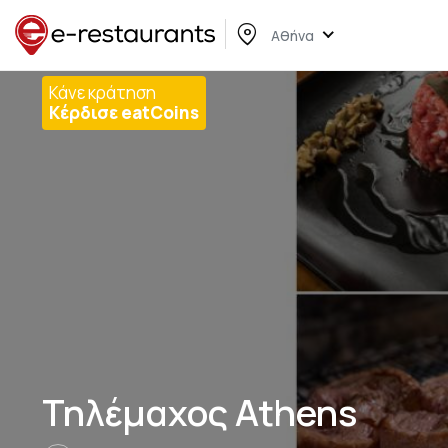
Αθήνα
Κάνε κράτηση
Κέρδισε eatCoins
Τηλέμαχος Athens