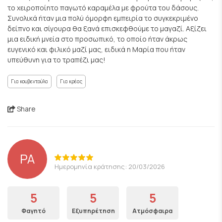
το χειροποίητο παγωτό καραμέλα με φρούτα του δάσους.
Συνολικά ήταν μια πολύ όμορφη εμπειρία το συγκεκριμένο
δείπνο και σίγουρα θα ξανά επισκεφθούμε το μαγαζί. Αξίζει
μια ειδική μνεία στο προσωπικό, το οποίο ήταν άκρως
ευγενικό και φιλικό μαζί μας, ειδικά η Μαρία που ήταν
υπεύθυνη για το τραπέζι μας!
Για κουβεντούλα
Για κρέας
Share
PA
Ημερομηνία κράτησης: 20/03/2026
5
5
5
Φαγητό
Εξυπηρέτηση
Ατμόσφαιρα