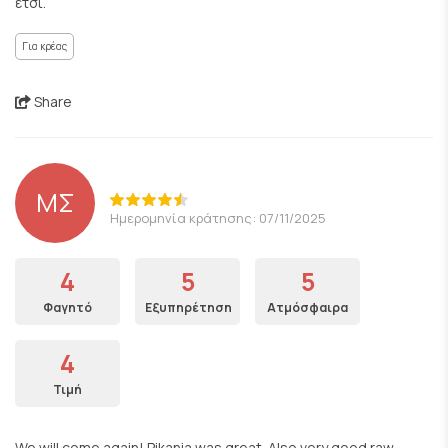
έτσι.
Για κρέας
Share
ΜΣ
Ημερομηνία κράτησης: 07/11/2025
4
5
5
Φαγητό
Εξυπηρέτηση
Ατμόσφαιρα
4
Τιμή
We will come again! Pikania was great. Also very good raw