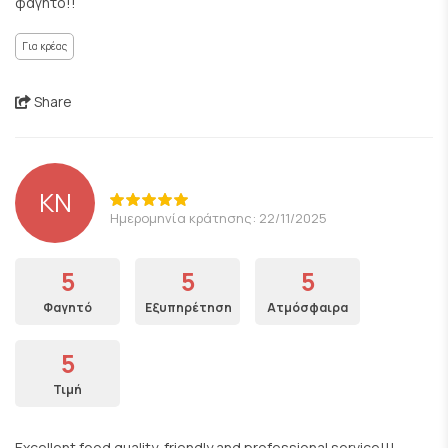
φαγητό!!
Για κρέας
Share
KN
Ημερομηνία κράτησης: 22/11/2025
5
5
5
Φαγητό
Εξυπηρέτηση
Ατμόσφαιρα
5
Τιμή
Excellent food quality, friendly and professional service!!!