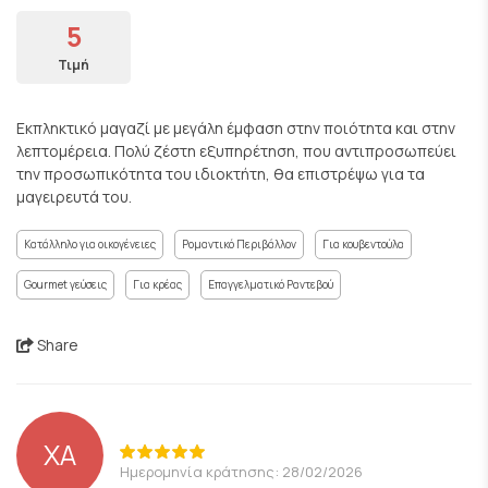
5
Τιμή
Εκπληκτικό μαγαζί με μεγάλη έμφαση στην ποιότητα και στην
λεπτομέρεια. Πολύ ζέστη εξυπηρέτηση, που αντιπροσωπεύει
την προσωπικότητα του ιδιοκτήτη, θα επιστρέψω για τα
μαγειρευτά του.
Κατάλληλο για οικογένειες
Ρομαντικό Περιβάλλον
Για κουβεντούλα
Gourmet γεύσεις
Για κρέας
Επαγγελματικό Ραντεβού
Share
XA
Ημερομηνία κράτησης: 28/02/2026