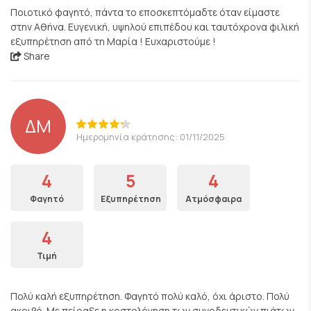
Ποιοτικό φαγητό, πάντα το εποσκεπτόμαδτε όταν είμαστε
στην Αθήνα. Ευγενική, υψηλού επιπέδου και ταυτόχρονα φιλική
εξυπηρέτηση από τη Μαρία ! Ευχαριστούμε !
Share
ΔΜ
Ημερομηνία κράτησης: 01/11/2025
4
5
4
Φαγητό
Εξυπηρέτηση
Ατμόσφαιρα
4
Τιμή
Πολύ καλή εξυπηρέτηση. Φαγητό πολύ καλό, όχι άριστο. Πολύ
ακριβό. Με πείραξε η κοστολόγηση των συνοδευτικών πιάτων