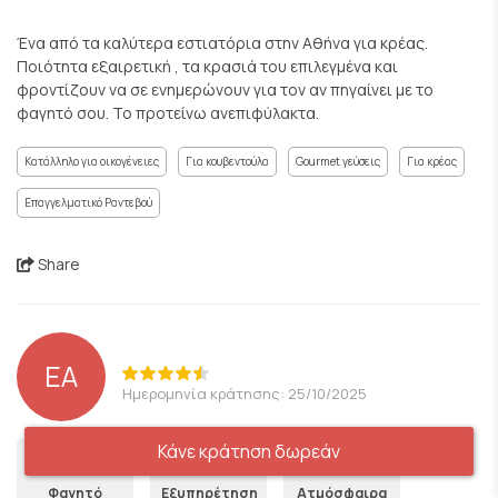
Ένα από τα καλύτερα εστιατόρια στην Αθήνα για κρέας.
Ποιότητα εξαιρετική , τα κρασιά του επιλεγμένα και
φροντίζουν να σε ενημερώνουν για τον αν πηγαίνει με το
φαγητό σου. Το προτείνω ανεπιφύλακτα.
Κατάλληλο για οικογένειες
Για κουβεντούλα
Gourmet γεύσεις
Για κρέας
Επαγγελματικό Ραντεβού
Share
EA
Ημερομηνία κράτησης: 25/10/2025
Κάνε κράτηση δωρεάν
5
5
4
Φαγητό
Εξυπηρέτηση
Ατμόσφαιρα