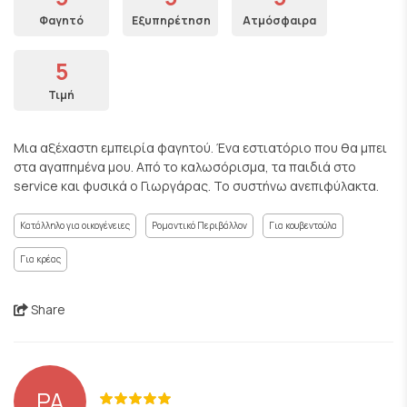
Φαγητό
Εξυπηρέτηση
Ατμόσφαιρα
5
Τιμή
Μια αξέχαστη εμπειρία φαγητού. Ένα εστιατόριο που θα μπει
στα αγαπημένα μου. Από το καλωσόρισμα, τα παιδιά στο
service και φυσικά ο Γιωργάρας. Το συστήνω ανεπιφύλακτα.
Κατάλληλο για οικογένειες
Ρομαντικό Περιβάλλον
Για κουβεντούλα
Για κρέας
Share
PA