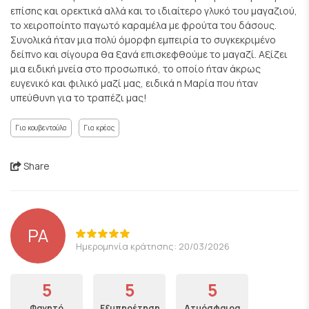
επίσης και ορεκτικά αλλά και το ιδιαίτερο γλυκό του μαγαζιού,
το χειροποίητο παγωτό καραμέλα με φρούτα του δάσους.
Συνολικά ήταν μια πολύ όμορφη εμπειρία το συγκεκριμένο
δείπνο και σίγουρα θα ξανά επισκεφθούμε το μαγαζί. Αξίζει
μια ειδική μνεία στο προσωπικό, το οποίο ήταν άκρως
ευγενικό και φιλικό μαζί μας, ειδικά η Μαρία που ήταν
υπεύθυνη για το τραπέζι μας!
Για κουβεντούλα
Για κρέας
Share
PA
Ημερομηνία κράτησης: 20/03/2026
5
5
5
Φαγητό
Εξυπηρέτηση
Ατμόσφαιρα