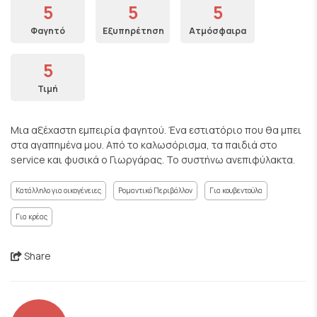
5
5
5
Φαγητό
Εξυπηρέτηση
Ατμόσφαιρα
5
Τιμή
Μια αξέχαστη εμπειρία φαγητού. Ένα εστιατόριο που θα μπει
στα αγαπημένα μου. Από το καλωσόρισμα, τα παιδιά στο
service και φυσικά ο Γιωργάρας. Το συστήνω ανεπιφύλακτα.
Κατάλληλο για οικογένειες
Ρομαντικό Περιβάλλον
Για κουβεντούλα
Για κρέας
Share