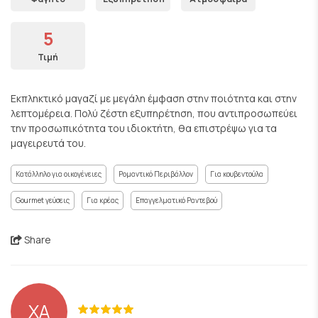
5
Τιμή
Εκπληκτικό μαγαζί με μεγάλη έμφαση στην ποιότητα και στην
λεπτομέρεια. Πολύ ζέστη εξυπηρέτηση, που αντιπροσωπεύει
την προσωπικότητα του ιδιοκτήτη, θα επιστρέψω για τα
μαγειρευτά του.
Κατάλληλο για οικογένειες
Ρομαντικό Περιβάλλον
Για κουβεντούλα
Gourmet γεύσεις
Για κρέας
Επαγγελματικό Ραντεβού
Share
XA