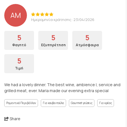
AM
Ημερομηνία κράτησης: 23/04/2026
5
5
5
Φαγητό
Εξυπηρέτηση
Ατμόσφαιρα
5
Τιμή
We had a lovely dinner. The best wine, ambience l, service and
grilled meat, ever. Maria made our evening extra special
Ρομαντικό Περιβάλλον
Για κουβεντούλα
Gourmet γεύσεις
Για κρέας
Share