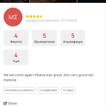
ΜΣ
Ημερομηνία κράτησης: 07/11/2025
4
5
5
Φαγητό
Εξυπηρέτηση
Ατμόσφαιρα
4
Τιμή
We will come again! Pikania was great. Also very good raw
material
Κατάλληλο για οικογένειες
Για κουβεντούλα
Για κρέας
Share