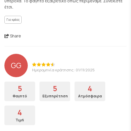
υπέροχα. Το φαγητό εξαιρετικό όπως περιμέναμε. Συνεχίστε
έτσι.
Για κρέας
Share
GG
Ημερομηνία κράτησης: 01/11/2025
5
5
4
Φαγητό
Εξυπηρέτηση
Ατμόσφαιρα
4
Τιμή