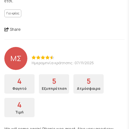
έτσι.
Για κρέας
Share
ΜΣ
Ημερομηνία κράτησης: 07/11/2025
4
5
5
Φαγητό
Εξυπηρέτηση
Ατμόσφαιρα
4
Τιμή
We will come again! Pikania was great. Also very good raw