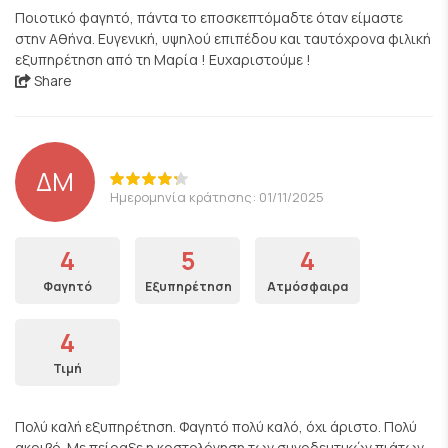
Ποιοτικό φαγητό, πάντα το εποσκεπτόμαδτε όταν είμαστε
στην Αθήνα. Ευγενική, υψηλού επιπέδου και ταυτόχρονα φιλική
εξυπηρέτηση από τη Μαρία ! Ευχαριστούμε !
Share
ΔΜ
Ημερομηνία κράτησης: 01/11/2025
4
5
4
Φαγητό
Εξυπηρέτηση
Ατμόσφαιρα
4
Τιμή
Πολύ καλή εξυπηρέτηση. Φαγητό πολύ καλό, όχι άριστο. Πολύ
ακριβό. Με πείραξε η κοστολόγηση των συνοδευτικών πιάτων