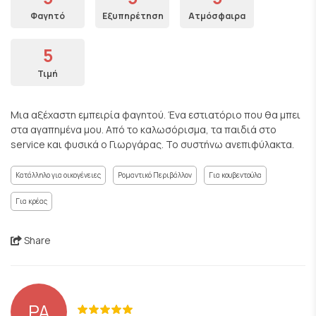
Φαγητό
Εξυπηρέτηση
Ατμόσφαιρα
5
Τιμή
Μια αξέχαστη εμπειρία φαγητού. Ένα εστιατόριο που θα μπει
στα αγαπημένα μου. Από το καλωσόρισμα, τα παιδιά στο
service και φυσικά ο Γιωργάρας. Το συστήνω ανεπιφύλακτα.
Κατάλληλο για οικογένειες
Ρομαντικό Περιβάλλον
Για κουβεντούλα
Για κρέας
Share
PA