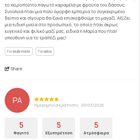
το χειροποίητο παγωτό καραμέλα με φρούτα του δάσους.
Συνολικά ήταν μια πολύ όμορφη εμπειρία το συγκεκριμένο
δείπνο και σίγουρα θα ξανά επισκεφθούμε το μαγαζί. Αξίζει
μια ειδική μνεία στο προσωπικό, το οποίο ήταν άκρως
ευγενικό και φιλικό μαζί μας, ειδικά η Μαρία που ήταν
υπεύθυνη για το τραπέζι μας!
Για κουβεντούλα
Για κρέας
Share
PA
Ημερομηνία κράτησης: 20/03/2026
5
5
5
Φαγητό
Εξυπηρέτηση
Ατμόσφαιρα