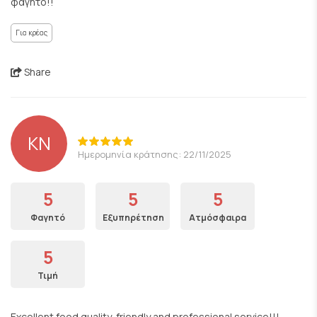
φαγητό!!
Για κρέας
Share
KN
Ημερομηνία κράτησης: 22/11/2025
5
5
5
Φαγητό
Εξυπηρέτηση
Ατμόσφαιρα
5
Τιμή
Excellent food quality, friendly and professional service!!!