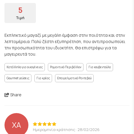
5
Τιμή
Εκπληκτικό μαγαζί με μεγάλη έμφαση στην ποιότητα και στην
λεπτομέρεια. Πολύ ζέστη εξυπηρέτηση, που αντιπροσωπεύει
την προσωπικότητα του ιδιοκτήτη, θα επιστρέψω για τα
μαγειρευτά του.
Κατάλληλο για οικογένειες
Ρομαντικό Περιβάλλον
Για κουβεντούλα
Gourmet γεύσεις
Για κρέας
Επαγγελματικό Ραντεβού
Share
XA
Ημερομηνία κράτησης: 28/02/2026