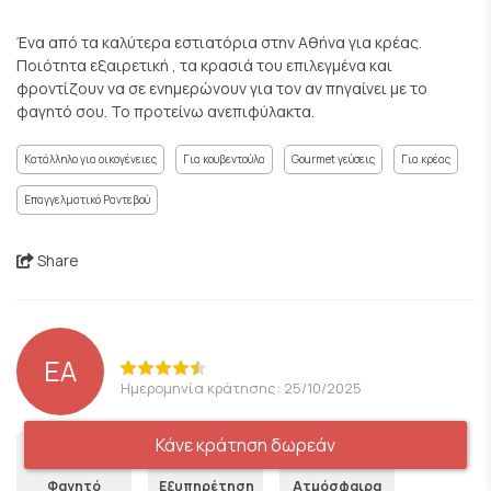
Ένα από τα καλύτερα εστιατόρια στην Αθήνα για κρέας.
Ποιότητα εξαιρετική , τα κρασιά του επιλεγμένα και
φροντίζουν να σε ενημερώνουν για τον αν πηγαίνει με το
φαγητό σου. Το προτείνω ανεπιφύλακτα.
Κατάλληλο για οικογένειες
Για κουβεντούλα
Gourmet γεύσεις
Για κρέας
Επαγγελματικό Ραντεβού
Share
EA
Ημερομηνία κράτησης: 25/10/2025
Κάνε κράτηση δωρεάν
5
5
4
Φαγητό
Εξυπηρέτηση
Ατμόσφαιρα