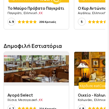
Το Μαύρο Πρόβατο Παγκράτι
, Παγκράτι, Ελληνική
€€
, Αιγάλεω, Ελληνική
4.9
5
206 Κριτικές
Δημοφιλή Εστιατόρια
Κέρδισε eatCoins
Αγορά Select
Οικείο - Κολωνά
, Ιλίσια, Μεσογειακή
€€
, Κολωνάκι, Ελ
4.7
4.8
224 Κριτικές