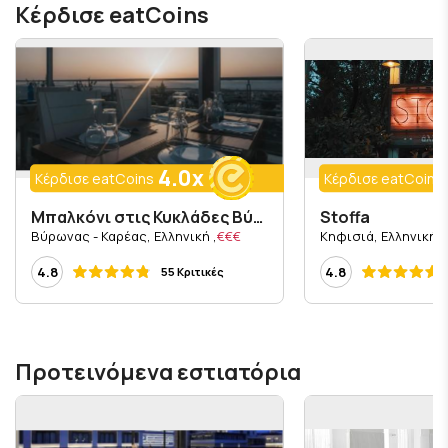
Κέρδισε eatCoins
4.0x
Κέρδισε eatCoins
Κέρδισε eatCoins
Μπαλκόνι στις Κυκλάδες Βύρωνας - Καρέας
Stoffa
, Βύρωνας - Καρέας, Ελληνική
€€€
, Κηφισιά, Ελληνική
4.8
4.8
55 Κριτικές
Προτεινόμενα εστιατόρια