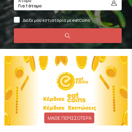
Άτομα
Για 1 άτομο
Δείξε μου εστιατόρια με eatCoins