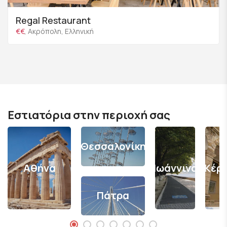
Regal Restaurant
€€
, Ακρόπολη, Ελληνική
Εστιατόρια στην περιοχή σας
Θεσσαλονίκη
Αθήνα
Ιωάννινα
Κέρ
Πάτρα