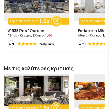
1.0x
Κέρδισε eatCoins
Κέρδισε eatCoins
V1935 Roof Garden
Estiatorio Milos
, Αθήνα - Κέντρο, Ελληνική
€€
4.9
4.9
74 Κριτικές
Με τις καλύτερες κριτικές
1.5x
Κέρδισε eatCoins
Κέρδισε eatCoins