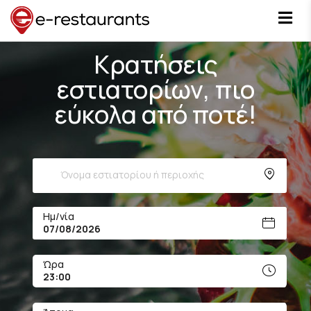
Κρατήσεις
εστιατορίων, πιο
εύκολα από ποτέ!
Ημ/νία
Ώρα
23:00