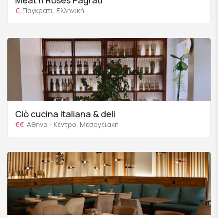
Meat n Roses Pagrati
€
, Παγκράτι, Ελληνική
Clò cucina italiana & deli
€€
, Αθήνα - Κέντρο, Μεσογειακή