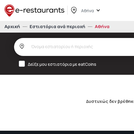
Αθήνα
Αρχική
Εστιατόρια ανά περιοχή
Αθήνα
Δείξε μου εστιατόρια με eatCoins
Δυστυχώς δεν βρέθηκα