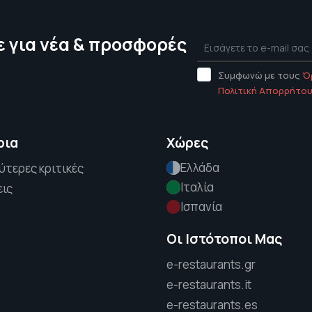
 για νέα & προσφορές
Συμφωνώ με τους
Ό
Πολιτική Απορρήτο
ρια
Χώρες
Ελλάδα
ύτερες κριτικές
Ιταλία
εις
Ισπανία
Οι Ιστότοποι Μας
e-restaurants.gr
e-restaurants.it
e-restaurants.es