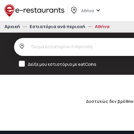
Αθήνα
Αρχική
Εστιατόρια ανά περιοχή
Αθήνα
Δείξε μου εστιατόρια με eatCoins
Δυστυχώς δεν βρέθηκα