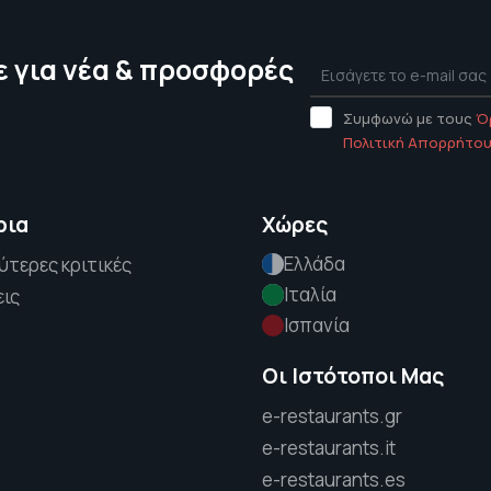
 για νέα & προσφορές
Συμφωνώ με τους
Ό
Πολιτική Απορρήτο
ρια
Χώρες
Ελλάδα
ύτερες κριτικές
Ιταλία
εις
Ισπανία
Οι Ιστότοποι Μας
e-restaurants.gr
e-restaurants.it
e-restaurants.es