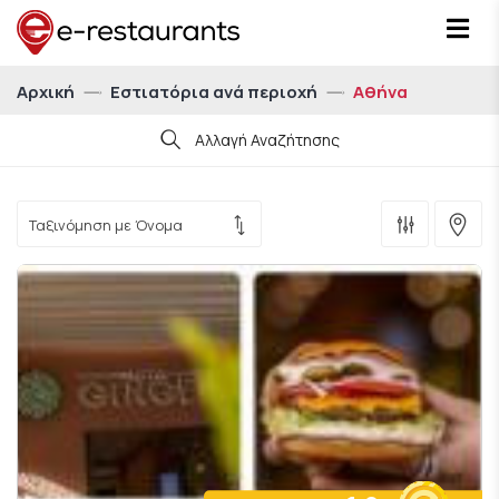
Αρχική
Εστιατόρια ανά περιοχή
Αθήνα
Αλλαγή Αναζήτησης
Ημ/νία
Ώρα
21:00
Άτομα
Για 1 άτομο
Δείξε μου εστιατόρια με eatCoins