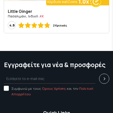
1.0x
Κέρδισε eatCoins
Little Ginger
, Πασαλιμάνι, Ινδική
€€
4.8
2 Κριτικές
Εγγραφείτε για νέα & προσφορές
Συμφωνώ με τους
Όρους Χρήσης
και την
Πολιτική
Απορρήτου