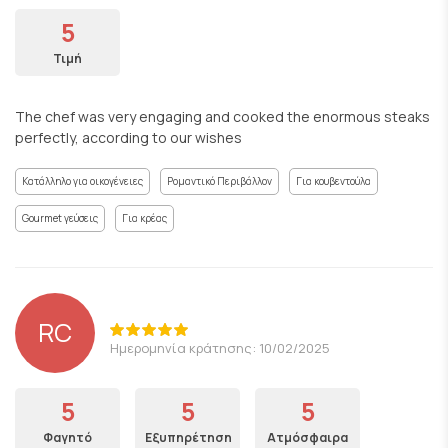
5
Τιμή
The chef was very engaging and cooked the enormous steaks
perfectly, according to our wishes
Κατάλληλο για οικογένειες
Ρομαντικό Περιβάλλον
Για κουβεντούλα
Gourmet γεύσεις
Για κρέας
RC
Ημερομηνία κράτησης: 10/02/2025
5
5
5
Φαγητό
Εξυπηρέτηση
Ατμόσφαιρα