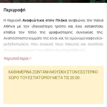
Περιγραφή
Η περιοχή
Αναφιώτικα στην Πλάκα
αναβιώνει την παλιά
Αθήνα με τον ιδανικότερο τρόπο και έχει κατακτήσει
επάξια τον τίτλο της γραφικότερης συνοικίας της.
Αναπόσπαστο κομμάτι της είναι και το ομώνυμο καφενείο-
μεζεδοπωλείο, που συγκινεί τους παλιούς και συστήνει
στους καινούριους την Αθήνα του παρελθόντος
.
περισσότερα
Τα Αναφιώτικα
και τα περίφημα σκαλάκια τους μας
υποδέχονται καθημερινά, από νωρίς το πρωί, για έναν
ΚΑΘΗΜΕΡΙΝΑ ΖΩΝΤΑΝΗ ΜΟΥΣΙΚΗ ΣΤΟΝ ΕΣΩΤΕΡΙΚΟ
παραδοσιακό και αρωματικό καφέ σε ένα ονειρικό σκηνικό.
ΧΩΡΟ ΤΟΥ ΕΣΤΙΑΤΟΡΙΟΥ ΜΕΤΑ ΤΙΣ 20.00 .
Από το μεσημέρι και μετά, τα τραπέζια γεμίζουν ποτά,
πιάτα και χαμόγελα και το βράδυ ζωντανή ελληνική μουσική
μας κρατάει συντροφιά. Το καφενείο-μεζεδοπωλείο
Αναφιώτικα στην Πλάκα
δε θα αφήσει κανέναν
παραπονεμένο με ποικιλία μεζέδων, παραδοσιακά γλυκά,