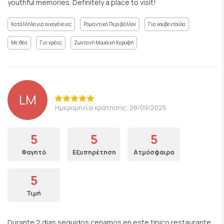
youthful memories. Definitely a place to visit!
Κατάλληλο για οικογένειες
Ρομαντικό Περιβάλλον
Για κουβεντούλα
Με θέα
Για κρέας
Ζωντανή Μουσική Κορυφή
LM
Ημερομηνία κράτησης: 28/09/2025
5
5
5
Φαγητό
Εξυπηρέτηση
Ατμόσφαιρα
5
Τιμή
Durante 2 dias seguidos cenamos en este tipico restaurante