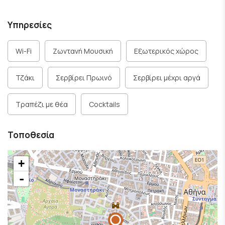
Υπηρεσίες
Wi-Fi
Ζωντανή Μουσική
Εξωτερικός χώρος
Τζάκι
Σερβίρει Πρωινό
Σερβίρει μέχρι αργά
Τραπέζι με θέα
Cocktails
Τοποθεσία
+
-