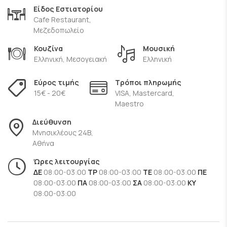
μία πλούσια και ενημερωμένη κάβα, αλλά και δροσιστικά
Είδος Εστιατορίου
cocktail για τα καλοκαιρινά βράδια.
Cafe Restaurant,
Μεζεδοπωλείο
Αν λοιπόν είστε από τους λίγους που δεν τον έχουν
Κουζίνα
Μουσική
επισκεφτεί ακόμα, κάντε την αρχή και ανακαλύψτε τους
Ελληνική, Μεσογειακή
Ελληνική
αμέτρητους λόγους που
τα Αναφιώτικα στην Πλάκα
είναι
το πιο διάσημο Αθηναϊκό στέκι των τελευταίων χρόνων.
Εύρος τιμής
Τρόποι πληρωμής
15€ - 20€
VISA, Mastercard,
Μaestro
Διεύθυνση
Μνησικλέους 24B,
Αθήνα
Ώρες λειτουργίας
ΔΕ
08:00-03:00
ΤΡ
08:00-03:00
ΤΕ
08:00-03:00
ΠΕ
08:00-03:00
ΠΑ
08:00-03:00
ΣΑ
08:00-03:00
ΚΥ
08:00-03:00