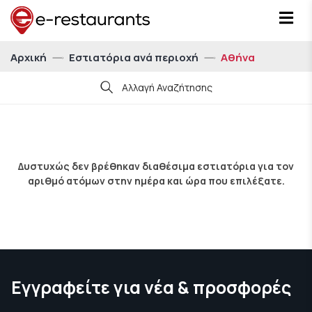
Αρχική
Εστιατόρια ανά περιοχή
Αθήνα
Αλλαγή Αναζήτησης
Ημ/νία
Δυστυχώς δεν βρέθηκαν διαθέσιμα εστιατόρια για τον
αριθμό ατόμων στην ημέρα και ώρα που επιλέξατε.
Ώρα
21:00
Άτομα
Για 1 άτομο
Εγγραφείτε για νέα & προσφορές
Δείξε μου εστιατόρια με eatCoins