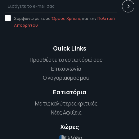
Συμφωνώ με τους
Όρους Χρήσης
και την
Πολιτική
Απορρήτου
Quick Links
Προσθέστε το εστιατόριό σας
Επικοινωνία
Ο λογαριασμός μου
Εστιατόρια
Με τις καλύτερες κριτικές
Νέες Αφίξεις
Χώρες
Ελλάδα