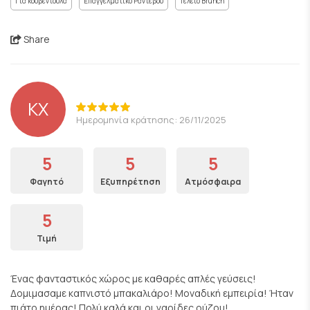
Για κουβεντούλα
Επαγγελματικό Ραντεβού
Τέλειο Brunch
Share
KX
Ημερομηνία κράτησης: 26/11/2025
5
5
5
Φαγητό
Εξυπηρέτηση
Ατμόσφαιρα
5
Τιμή
Ένας φανταστικός χώρος με καθαρές απλές γεύσεις!
Δομιμασαμε καπνιστό μπακαλιάρο! Μοναδική εμπειρία! Ήταν
πιάτο ημέρας! Πολύ καλά και οι γαρίδες ούζου!