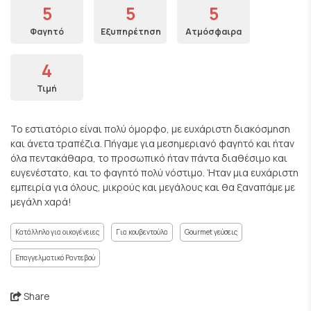
5
5
5
Φαγητό
Εξυπηρέτηση
Ατμόσφαιρα
4
Τιμή
Το εστιατόριο είναι πολύ όμορφο, με ευχάριστη διακόσμηση
και άνετα τραπέζια. Πήγαμε για μεσημεριανό φαγητό και ήταν
όλα πεντακάθαρα, το προσωπικό ήταν πάντα διαθέσιμο και
ευγενέστατο, και το φαγητό πολύ νόστιμο. Ήταν μια ευχάριστη
εμπειρία για όλους, μικρούς και μεγάλους και θα ξαναπάμε με
μεγάλη χαρά!
Κατάλληλο για οικογένειες
Για κουβεντούλα
Gourmet γεύσεις
Επαγγελματικό Ραντεβού
Share