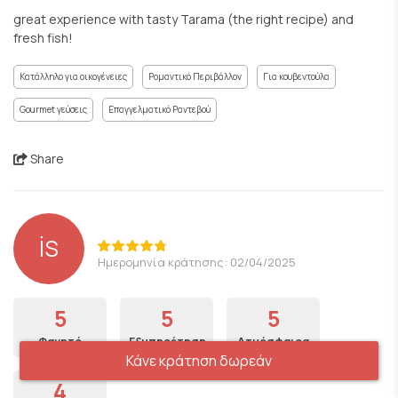
great experience with tasty Tarama (the right recipe) and
fresh fish!
Κατάλληλο για οικογένειες
Ρομαντικό Περιβάλλον
Για κουβεντούλα
Gourmet γεύσεις
Επαγγελματικό Ραντεβού
Share
İS
Ημερομηνία κράτησης: 02/04/2025
5
5
5
Φαγητό
Εξυπηρέτηση
Ατμόσφαιρα
Κάνε κράτηση δωρεάν
4