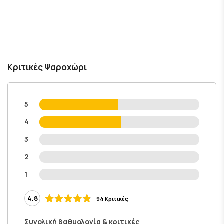
Κριτικές Ψαροχώρι
5
4
3
2
1
4.8
94 Κριτικές
Συνολική βαθμολογία & κριτικές