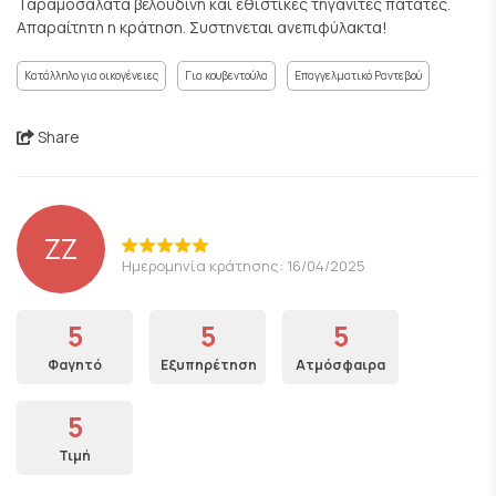
Ταραμοσαλάτα βελούδινη και εθιστικές τηγανιτές πατάτες.
Απαραίτητη η κράτηση. Συστηνεται ανεπιφύλακτα!
Κατάλληλο για οικογένειες
Για κουβεντούλα
Επαγγελματικό Ραντεβού
Share
ZZ
Ημερομηνία κράτησης: 16/04/2025
5
5
5
Φαγητό
Εξυπηρέτηση
Ατμόσφαιρα
5
Τιμή