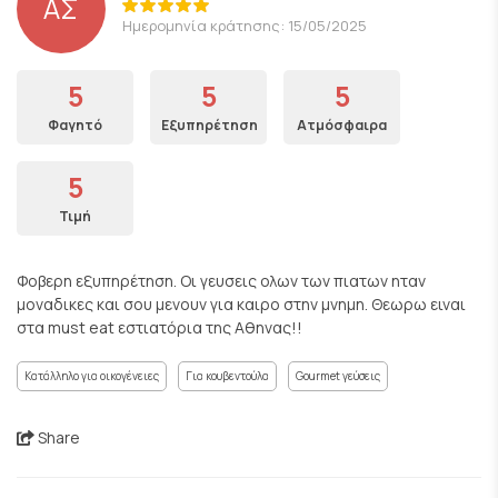
ΑΣ
Ημερομηνία κράτησης: 15/05/2025
5
5
5
Φαγητό
Εξυπηρέτηση
Ατμόσφαιρα
5
Τιμή
Φοβερη εξυπηρέτηση. Οι γευσεις ολων των πιατων ηταν
μοναδικες και σου μενουν για καιρο στην μνημη. Θεωρω ειναι
στα must eat εστιατόρια της Αθηνας!!
Κατάλληλο για οικογένειες
Για κουβεντούλα
Gourmet γεύσεις
Share