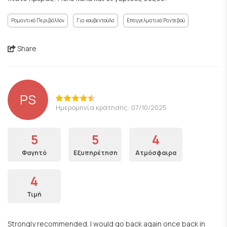
Ρομαντικό Περιβάλλον
Για κουβεντούλα
Επαγγελματικό Ραντεβού
Share
PS
Ημερομηνία κράτησης: 07/10/2025
5
5
4
Φαγητό
Εξυπηρέτηση
Ατμόσφαιρα
4
Τιμή
Strongly recommended. I would go back again once back in