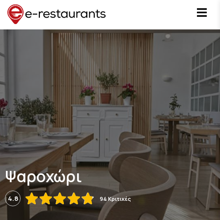
Ψαροχώρι
4.8
94 Κριτικές