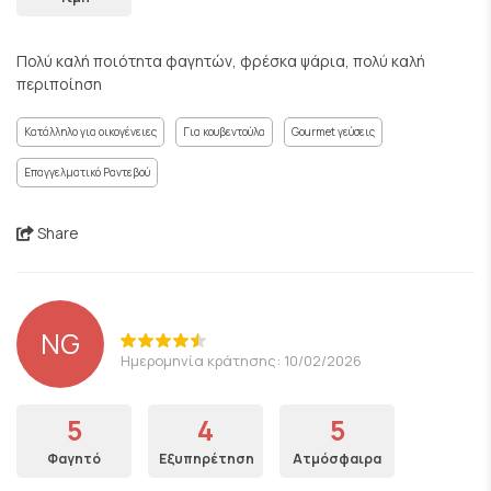
Πολύ καλή ποιότητα φαγητών, φρέσκα ψάρια, πολύ καλή
περιποίηση
Κατάλληλο για οικογένειες
Για κουβεντούλα
Gourmet γεύσεις
Επαγγελματικό Ραντεβού
Share
NG
Ημερομηνία κράτησης: 10/02/2026
5
4
5
Φαγητό
Εξυπηρέτηση
Ατμόσφαιρα