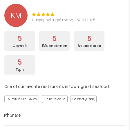
KM
Ημερομηνία κράτησης: 15/07/2025
5
5
5
Φαγητό
Εξυπηρέτηση
Ατμόσφαιρα
5
Τιμή
One of our favorite restaurants in town. great seafood.
Ρομαντικό Περιβάλλον
Για κουβεντούλα
Gourmet γεύσεις
Share