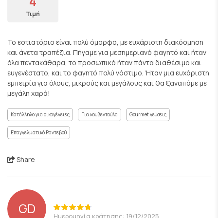
4
Τιμή
Το εστιατόριο είναι πολύ όμορφο, με ευχάριστη διακόσμηση
και άνετα τραπέζια. Πήγαμε για μεσημεριανό φαγητό και ήταν
όλα πεντακάθαρα, το προσωπικό ήταν πάντα διαθέσιμο και
ευγενέστατο, και το φαγητό πολύ νόστιμο. Ήταν μια ευχάριστη
εμπειρία για όλους, μικρούς και μεγάλους και θα ξαναπάμε με
μεγάλη χαρά!
Κατάλληλο για οικογένειες
Για κουβεντούλα
Gourmet γεύσεις
Επαγγελματικό Ραντεβού
Share
GD
Ημερομηνία κράτησης: 19/12/2025