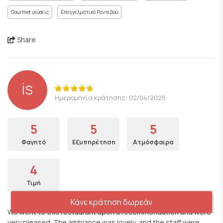
Gourmet γεύσεις
Επαγγελματικό Ραντεβού
Share
İS
Ημερομηνία κράτησης: 02/04/2025
5
5
5
Φαγητό
Εξυπηρέτηση
Ατμόσφαιρα
4
Τιμή
Κάνε κράτηση δωρεάν
We went to this restaurant upon a recommendation and were
very pleased. The ambiance was lovely, and the staff were