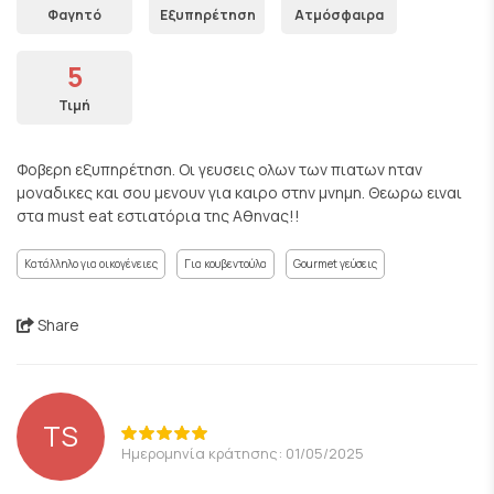
Φαγητό
Εξυπηρέτηση
Ατμόσφαιρα
5
Τιμή
Φοβερη εξυπηρέτηση. Οι γευσεις ολων των πιατων ηταν
μοναδικες και σου μενουν για καιρο στην μνημη. Θεωρω ειναι
στα must eat εστιατόρια της Αθηνας!!
Κατάλληλο για οικογένειες
Για κουβεντούλα
Gourmet γεύσεις
Share
TS
Ημερομηνία κράτησης: 01/05/2025