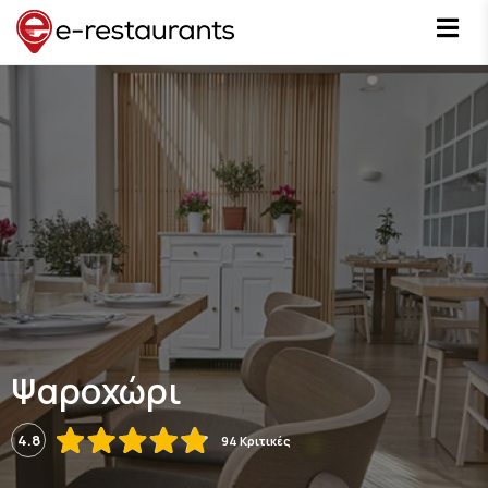
Ψαροχώρι
4.8
94 Κριτικές