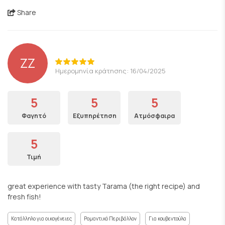
Share
ZZ
Ημερομηνία κράτησης: 16/04/2025
5
5
5
Φαγητό
Εξυπηρέτηση
Ατμόσφαιρα
5
Τιμή
great experience with tasty Tarama (the right recipe) and
fresh fish!
Κατάλληλο για οικογένειες
Ρομαντικό Περιβάλλον
Για κουβεντούλα