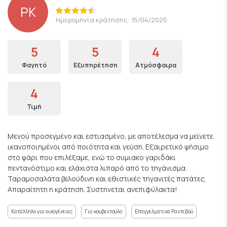
PK
Ημερομηνία κράτησης: 15/04/2025
5
5
4
Φαγητό
Εξυπηρέτηση
Ατμόσφαιρα
4
Τιμή
Μενού προσεγμένο και εστιασμένο, με αποτέλεσμα να μείνετε
ικανοποιημένοι από ποιότητα και γεύση. Εξαιρετικό ψήσιμο
στο ψάρι που επιλέξαμε, ενώ το συμιακο γαριδάκι
πεντανόστιμο και ελάχιστα λιπαρό από το τηγάνισμα.
Ταραμοσαλάτα βελούδινη και εθιστικές τηγανιτές πατάτες.
Απαραίτητη η κράτηση. Συστηνεται ανεπιφύλακτα!
Κατάλληλο για οικογένειες
Για κουβεντούλα
Επαγγελματικό Ραντεβού