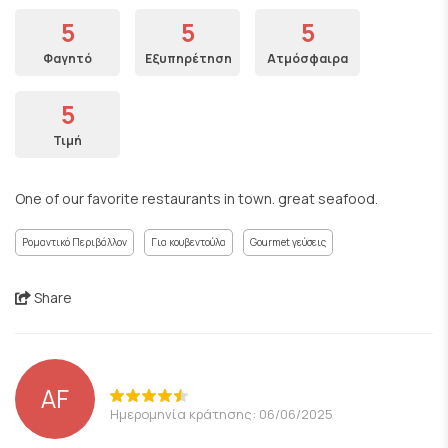
5
5
5
Φαγητό
Εξυπηρέτηση
Ατμόσφαιρα
5
Τιμή
One of our favorite restaurants in town. great seafood.
Ρομαντικό Περιβάλλον
Για κουβεντούλα
Gourmet γεύσεις
Share
AF
Ημερομηνία κράτησης: 06/06/2025