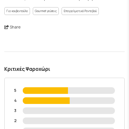
Για κουβεντούλα
Gourmet γεύσεις
Επαγγελματικό Ραντεβού
Share
Κριτικές Ψαροχώρι
5
4
3
2