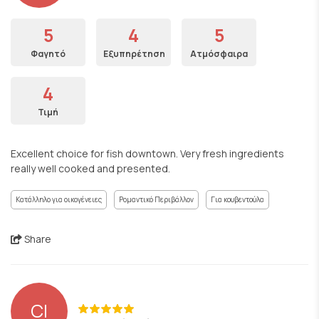
5
4
5
Φαγητό
Εξυπηρέτηση
Ατμόσφαιρα
4
Τιμή
Excellent choice for fish downtown. Very fresh ingredients
really well cooked and presented.
Κατάλληλο για οικογένειες
Ρομαντικό Περιβάλλον
Για κουβεντούλα
Share
CI