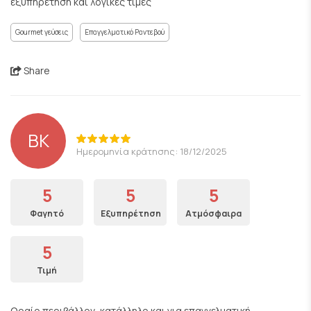
εξυπηρέτηση και λογικές τιμές
Gourmet γεύσεις
Επαγγελματικό Ραντεβού
Share
ΒΚ
Ημερομηνία κράτησης: 18/12/2025
5
5
5
Φαγητό
Εξυπηρέτηση
Ατμόσφαιρα
5
Τιμή
Ωραίο περιβάλλον, κατάλληλο και για επαγγελματική