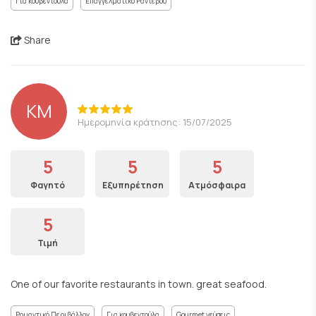
Για κουβεντούλα
Επαγγελματικό Ραντεβού
Share
KM
Ημερομηνία κράτησης: 15/07/2025
5
5
5
Φαγητό
Εξυπηρέτηση
Ατμόσφαιρα
5
Τιμή
One of our favorite restaurants in town. great seafood.
Ρομαντικό Περιβάλλον
Για κουβεντούλα
Gourmet γεύσεις