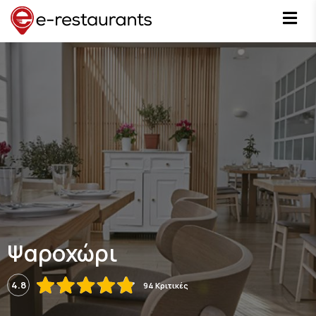
Ψαροχώρι
4.8
94 Κριτικές