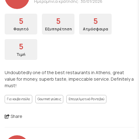
Ημερομηνία κράτησης: 30/01/2026
5
5
5
Φαγητό
Εξυπηρέτηση
Ατμόσφαιρα
5
Τιμή
Undoubtedly one of the best restaurants in Athens, great
value for money, superb taste, impeccable service. Definitely a
must!
Για κουβεντούλα
Gourmet γεύσεις
Επαγγελματικό Ραντεβού
Share