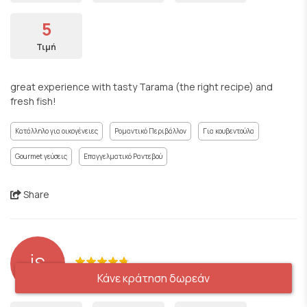
5
Τιμή
great experience with tasty Tarama (the right recipe) and
fresh fish!
Κατάλληλο για οικογένειες
Ρομαντικό Περιβάλλον
Για κουβεντούλα
Gourmet γεύσεις
Επαγγελματικό Ραντεβού
Share
İS
Ημερομηνία κράτησης: 02/04/2025
Κάνε κράτηση δωρεάν