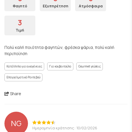
Φαγητό
Εξυπηρέτηση
Ατμόσφαιρα
3
Τιμή
Πολύ καλή ποιότητα φαγητών, φρέσκα ψάρια, πολύ καλή
περιποίηση
Κατάλληλο για οικογένειες
Για κουβεντούλα
Gourmet γεύσεις
Επαγγελματικό Ραντεβού
Share
NG
Ημερομηνία κράτησης: 10/02/2026