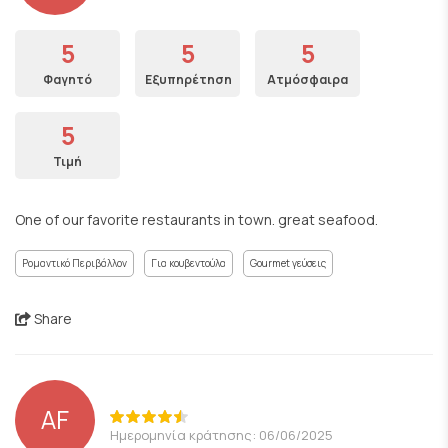
5
5
5
Φαγητό
Εξυπηρέτηση
Ατμόσφαιρα
5
Τιμή
One of our favorite restaurants in town. great seafood.
Ρομαντικό Περιβάλλον
Για κουβεντούλα
Gourmet γεύσεις
Share
AF
Ημερομηνία κράτησης: 06/06/2025