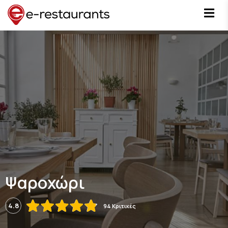
Ψαροχώρι
4.8
94 Κριτικές