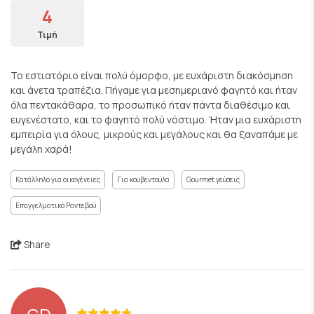
4
Τιμή
Το εστιατόριο είναι πολύ όμορφο, με ευχάριστη διακόσμηση
και άνετα τραπέζια. Πήγαμε για μεσημεριανό φαγητό και ήταν
όλα πεντακάθαρα, το προσωπικό ήταν πάντα διαθέσιμο και
ευγενέστατο, και το φαγητό πολύ νόστιμο. Ήταν μια ευχάριστη
εμπειρία για όλους, μικρούς και μεγάλους και θα ξαναπάμε με
μεγάλη χαρά!
Κατάλληλο για οικογένειες
Για κουβεντούλα
Gourmet γεύσεις
Επαγγελματικό Ραντεβού
Share