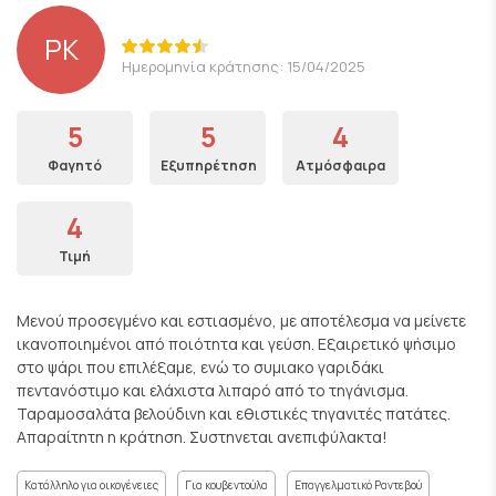
PK
Ημερομηνία κράτησης: 15/04/2025
5
5
4
Φαγητό
Εξυπηρέτηση
Ατμόσφαιρα
4
Τιμή
Μενού προσεγμένο και εστιασμένο, με αποτέλεσμα να μείνετε
ικανοποιημένοι από ποιότητα και γεύση. Εξαιρετικό ψήσιμο
στο ψάρι που επιλέξαμε, ενώ το συμιακο γαριδάκι
πεντανόστιμο και ελάχιστα λιπαρό από το τηγάνισμα.
Ταραμοσαλάτα βελούδινη και εθιστικές τηγανιτές πατάτες.
Απαραίτητη η κράτηση. Συστηνεται ανεπιφύλακτα!
Κατάλληλο για οικογένειες
Για κουβεντούλα
Επαγγελματικό Ραντεβού