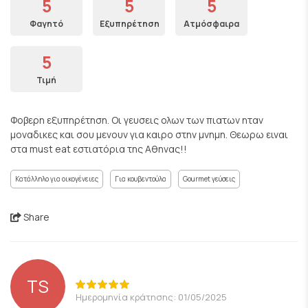
5
5
5
Φαγητό
Εξυπηρέτηση
Ατμόσφαιρα
5
Τιμή
Φοβερη εξυπηρέτηση. Οι γευσεις ολων των πιατων ηταν
μοναδικες και σου μενουν για καιρο στην μνημη. Θεωρω ειναι
στα must eat εστιατόρια της Αθηνας!!
Κατάλληλο για οικογένειες
Για κουβεντούλα
Gourmet γεύσεις
Share
TS
Ημερομηνία κράτησης: 01/05/2025