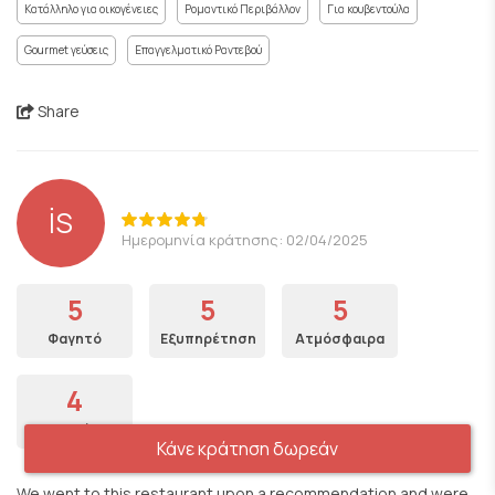
Κατάλληλο για οικογένειες
Ρομαντικό Περιβάλλον
Για κουβεντούλα
Gourmet γεύσεις
Επαγγελματικό Ραντεβού
Share
İS
Ημερομηνία κράτησης: 02/04/2025
5
5
5
Φαγητό
Εξυπηρέτηση
Ατμόσφαιρα
4
Τιμή
Κάνε κράτηση δωρεάν
We went to this restaurant upon a recommendation and were