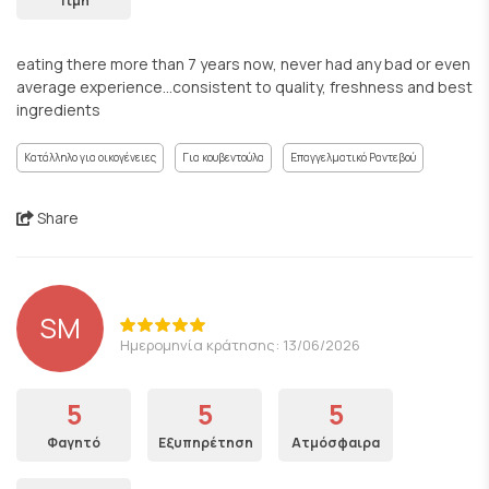
Τιμή
eating there more than 7 years now, never had any bad or even
average experience...consistent to quality, freshness and best
ingredients
Κατάλληλο για οικογένειες
Για κουβεντούλα
Επαγγελματικό Ραντεβού
Share
SM
Ημερομηνία κράτησης: 13/06/2026
5
5
5
Φαγητό
Εξυπηρέτηση
Ατμόσφαιρα