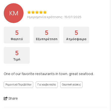
KM
Ημερομηνία κράτησης: 15/07/2025
5
5
5
Φαγητό
Εξυπηρέτηση
Ατμόσφαιρα
5
Τιμή
One of our favorite restaurants in town. great seafood.
Ρομαντικό Περιβάλλον
Για κουβεντούλα
Gourmet γεύσεις
Share