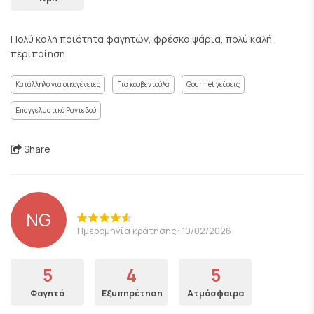
Πολύ καλή ποιότητα φαγητών, φρέσκα ψάρια, πολύ καλή
περιποίηση
Κατάλληλο για οικογένειες
Για κουβεντούλα
Gourmet γεύσεις
Επαγγελματικό Ραντεβού
Share
NG
Ημερομηνία κράτησης: 10/02/2026
5
4
5
Φαγητό
Εξυπηρέτηση
Ατμόσφαιρα