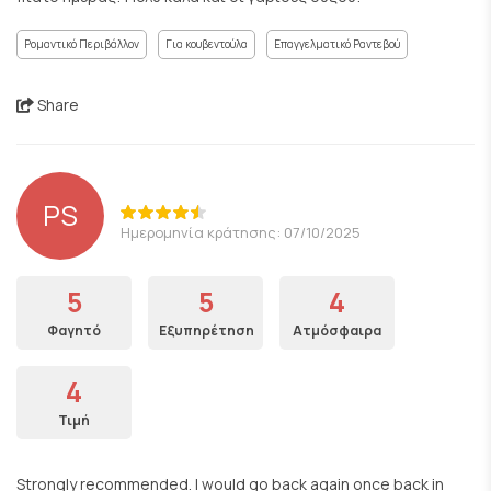
Ρομαντικό Περιβάλλον
Για κουβεντούλα
Επαγγελματικό Ραντεβού
Share
PS
Ημερομηνία κράτησης: 07/10/2025
5
5
4
Φαγητό
Εξυπηρέτηση
Ατμόσφαιρα
4
Τιμή
Strongly recommended. I would go back again once back in