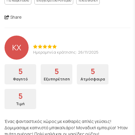
Για κουβεντούλα
Επαγγελματικό Ραντεβού
Τέλειο Brunch
Share
KX
Ημερομηνία κράτησης: 26/11/2025
5
5
5
Φαγητό
Εξυπηρέτηση
Ατμόσφαιρα
5
Τιμή
Ένας φανταστικός χώρος με καθαρές απλές γεύσεις!
Δομιμασαμε καπνιστό μπακαλιάρο! Μοναδική εμπειρία! Ήταν
πιάτο ημέρας! Πολύ καλά και οι γαρίδες ούζου!