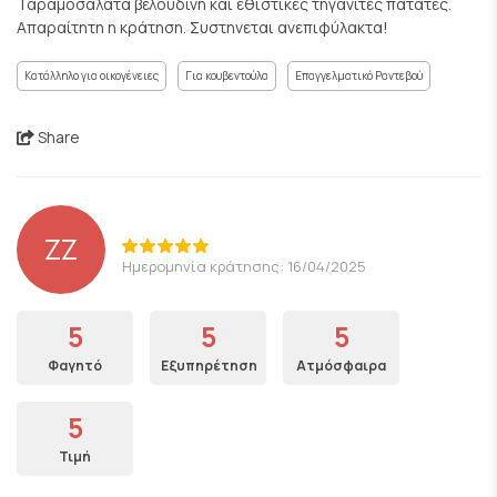
Ταραμοσαλάτα βελούδινη και εθιστικές τηγανιτές πατάτες.
Απαραίτητη η κράτηση. Συστηνεται ανεπιφύλακτα!
Κατάλληλο για οικογένειες
Για κουβεντούλα
Επαγγελματικό Ραντεβού
Share
ZZ
Ημερομηνία κράτησης: 16/04/2025
5
5
5
Φαγητό
Εξυπηρέτηση
Ατμόσφαιρα
5
Τιμή