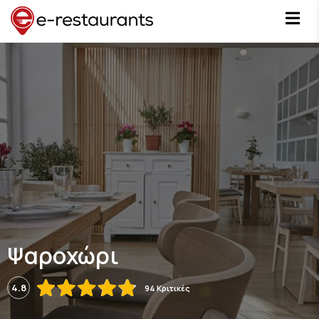
Ψαροχώρι
4.8
94 Κριτικές