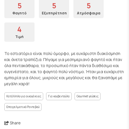
5
5
5
Φαγητό
Εξυπηρέτηση
Ατμόσφαιρα
4
Τιμή
Το εστιατόριο είναι πολύ όμορφο, με ευχάριστη διακόσμηση
και άνετα τραπέζια. Πήγαμε για μεσημεριανό φαγητό και ήταν
όλα πεντακάθαρα, το προσωπικό ήταν πάντα διαθέσιμο και
ευγενέστατο, και το φαγητό πολύ νόστιμο. Ήταν μια ευχάριστη
εμπειρία για όλους, μικρούς και μεγάλους και θα ξαναπάμε με
μεγάλη χαρά!
Κατάλληλο για οικογένειες
Για κουβεντούλα
Gourmet γεύσεις
Επαγγελματικό Ραντεβού
Share