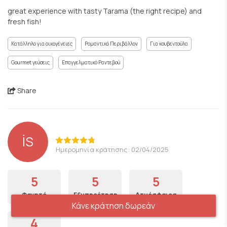
great experience with tasty Tarama (the right recipe) and
fresh fish!
Κατάλληλο για οικογένειες
Ρομαντικό Περιβάλλον
Για κουβεντούλα
Gourmet γεύσεις
Επαγγελματικό Ραντεβού
Share
İS
Ημερομηνία κράτησης: 02/04/2025
5
5
5
Φαγητό
Εξυπηρέτηση
Ατμόσφαιρα
Κάνε κράτηση δωρεάν
4