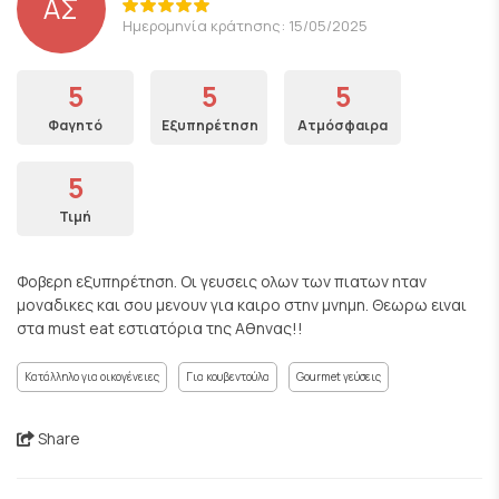
ΑΣ
Ημερομηνία κράτησης: 15/05/2025
5
5
5
Φαγητό
Εξυπηρέτηση
Ατμόσφαιρα
5
Τιμή
Φοβερη εξυπηρέτηση. Οι γευσεις ολων των πιατων ηταν
μοναδικες και σου μενουν για καιρο στην μνημη. Θεωρω ειναι
στα must eat εστιατόρια της Αθηνας!!
Κατάλληλο για οικογένειες
Για κουβεντούλα
Gourmet γεύσεις
Share