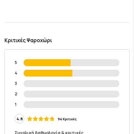
Κριτικές Ψαροχώρι
5
4
3
2
1
4.8
94 Κριτικές
Συνολική βαθμολογία & κριτικές