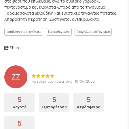
στο ψάρι που επιλέξαμε, ενώ το συμιακο γαριδάκι
πεντανόστιμο και ελάχιστα λιπαρό από το τηγάνισμα.
Ταραμοσαλάτα βελούδινη και εθιστικές τηγανιτές πατάτες.
Απαραίτητη η κράτηση. Συστηνεται ανεπιφύλακτα!
Κατάλληλο για οικογένειες
Για κουβεντούλα
Επαγγελματικό Ραντεβού
Share
ZZ
Ημερομηνία κράτησης: 16/04/2025
5
5
5
Φαγητό
Εξυπηρέτηση
Ατμόσφαιρα
5