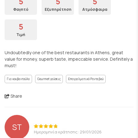
5
5
5
Φαγητό
Εξυπηρέτηση
Ατμόσφαιρα
5
Τιμή
Undoubtedly one of the best restaurants in Athens, great
value for money, superb taste, impeccable service. Definitely a
must!
Για κουβεντούλα
Gourmet γεύσεις
Επαγγελματικό Ραντεβού
Share
ST
Ημερομηνία κράτησης: 29/01/2026