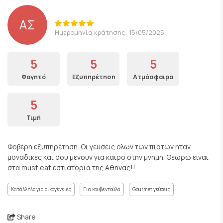
ΑΣ
Ημερομηνία κράτησης: 15/05/2025
5
5
5
Φαγητό
Εξυπηρέτηση
Ατμόσφαιρα
5
Τιμή
Φοβερη εξυπηρέτηση. Οι γευσεις ολων των πιατων ηταν
μοναδικες και σου μενουν για καιρο στην μνημη. Θεωρω ειναι
στα must eat εστιατόρια της Αθηνας!!
Κατάλληλο για οικογένειες
Για κουβεντούλα
Gourmet γεύσεις
Share