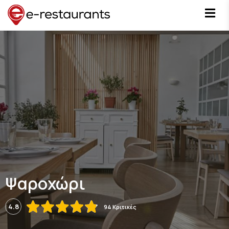
Ψαροχώρι
4.8
94 Κριτικές