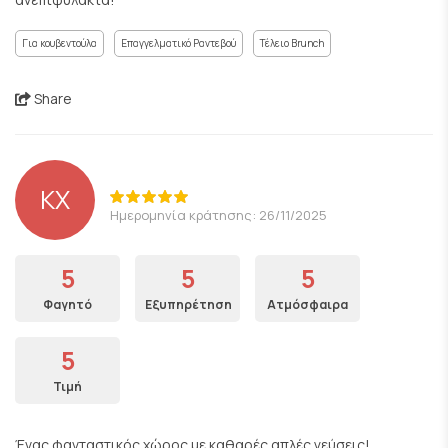
Για κουβεντούλα
Επαγγελματικό Ραντεβού
Τέλειο Brunch
Share
KX
Ημερομηνία κράτησης: 26/11/2025
5
5
5
Φαγητό
Εξυπηρέτηση
Ατμόσφαιρα
5
Τιμή
Ένας φανταστικός χώρος με καθαρές απλές γεύσεις!