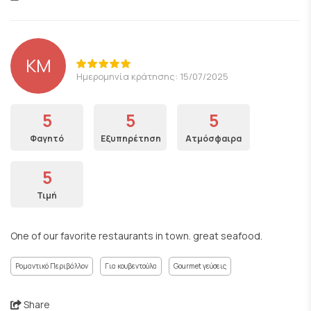
KM
Ημερομηνία κράτησης: 15/07/2025
5
5
5
Φαγητό
Εξυπηρέτηση
Ατμόσφαιρα
5
Τιμή
One of our favorite restaurants in town. great seafood.
Ρομαντικό Περιβάλλον
Για κουβεντούλα
Gourmet γεύσεις
Share