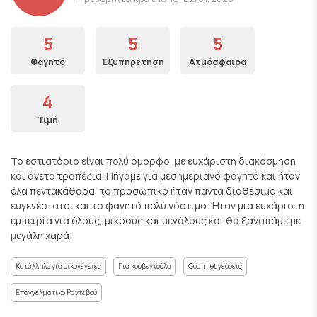
5
5
5
Φαγητό
Εξυπηρέτηση
Ατμόσφαιρα
4
Τιμή
Το εστιατόριο είναι πολύ όμορφο, με ευχάριστη διακόσμηση
και άνετα τραπέζια. Πήγαμε για μεσημεριανό φαγητό και ήταν
όλα πεντακάθαρα, το προσωπικό ήταν πάντα διαθέσιμο και
ευγενέστατο, και το φαγητό πολύ νόστιμο. Ήταν μια ευχάριστη
εμπειρία για όλους, μικρούς και μεγάλους και θα ξαναπάμε με
μεγάλη χαρά!
Κατάλληλο για οικογένειες
Για κουβεντούλα
Gourmet γεύσεις
Επαγγελματικό Ραντεβού