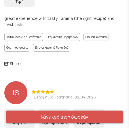
Τιμή
great experience with tasty Tarama (the right recipe) and
fresh fish!
Κατάλληλο για οικογένειες
Ρομαντικό Περιβάλλον
Για κουβεντούλα
Gourmet γεύσεις
Επαγγελματικό Ραντεβού
Share
İS
Ημερομηνία κράτησης: 02/04/2025
5
5
5
Κάνε κράτηση δωρεάν
Φαγητό
Εξυπηρέτηση
Ατμόσφαιρα