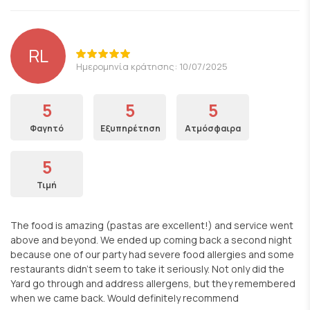
RL
Ημερομηνία κράτησης: 10/07/2025
5
5
5
Φαγητό
Εξυπηρέτηση
Ατμόσφαιρα
5
Τιμή
The food is amazing (pastas are excellent!) and service went
above and beyond. We ended up coming back a second night
because one of our party had severe food allergies and some
restaurants didn’t seem to take it seriously. Not only did the
Yard go through and address allergens, but they remembered
when we came back. Would definitely recommend