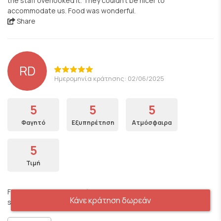
the staff overlooked it. They couldn’t be nicer to
accommodate us. Food was wonderful.
Share
RD
Ημερομηνία κράτησης: 02/06/2025
5
5
5
Φαγητό
Εξυπηρέτηση
Ατμόσφαιρα
5
Τιμή
Fifth time in Athens and first time at the Yard. The food and
Κάνε κράτηση δωρεάν
service were excellent. The quality was above par for sure .