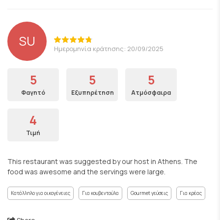
SU
Ημερομηνία κράτησης: 20/09/2025
5
5
5
Φαγητό
Εξυπηρέτηση
Ατμόσφαιρα
4
Τιμή
This restaurant was suggested by our host in Athens. The
food was awesome and the servings were large.
Κατάλληλο για οικογένειες
Για κουβεντούλα
Gourmet γεύσεις
Για κρέας