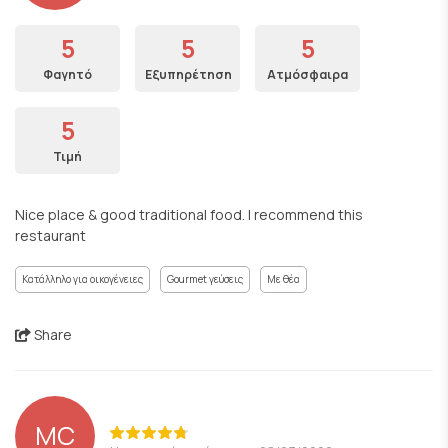
5
5
5
Φαγητό
Εξυπηρέτηση
Ατμόσφαιρα
5
Τιμή
Nice place & good traditional food. I recommend this
restaurant
Κατάλληλο για οικογένειες
Gourmet γεύσεις
Με θέα
Share
MC