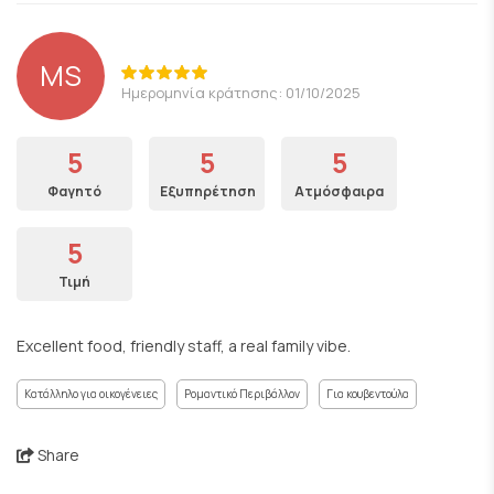
MS
Ημερομηνία κράτησης: 01/10/2025
5
5
5
Φαγητό
Εξυπηρέτηση
Ατμόσφαιρα
5
Τιμή
Excellent food, friendly staff, a real family vibe.
Κατάλληλο για οικογένειες
Ρομαντικό Περιβάλλον
Για κουβεντούλα
Share