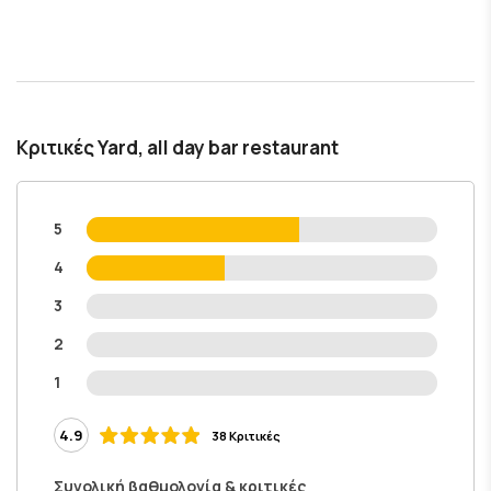
Κριτικές Yard, all day bar restaurant
5
4
3
2
1
4.9
38 Κριτικές
Συνολική βαθμολογία & κριτικές