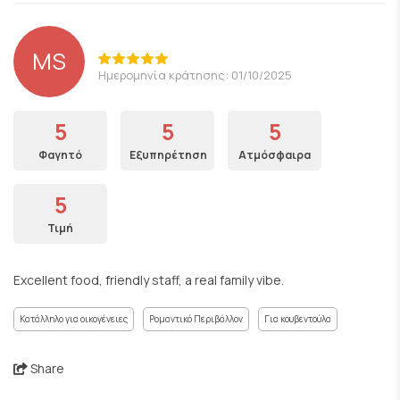
MS
Ημερομηνία κράτησης: 01/10/2025
5
5
5
Φαγητό
Εξυπηρέτηση
Ατμόσφαιρα
5
Τιμή
Excellent food, friendly staff, a real family vibe.
Κατάλληλο για οικογένειες
Ρομαντικό Περιβάλλον
Για κουβεντούλα
Share