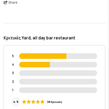
Share
Κριτικές Yard, all day bar restaurant
5
4
3
2
1
4.9
38 Κριτικές