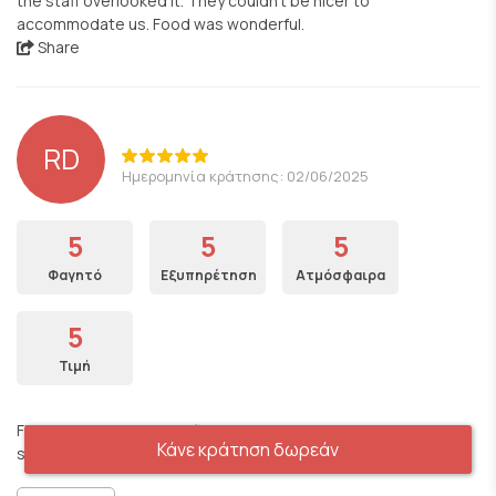
the staff overlooked it. They couldn’t be nicer to
accommodate us. Food was wonderful.
Share
RD
Ημερομηνία κράτησης: 02/06/2025
5
5
5
Φαγητό
Εξυπηρέτηση
Ατμόσφαιρα
5
Τιμή
Fifth time in Athens and first time at the Yard. The food and
Κάνε κράτηση δωρεάν
service were excellent. The quality was above par for sure .