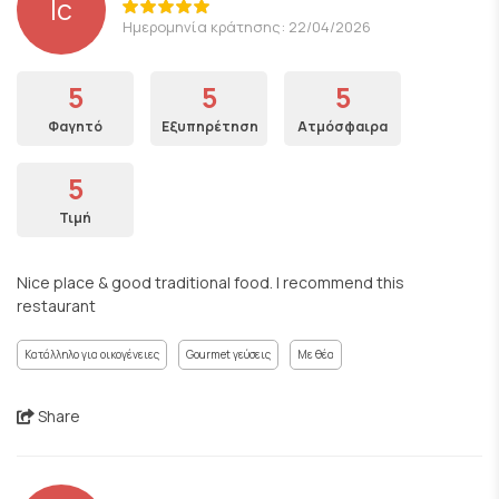
lc
Ημερομηνία κράτησης: 22/04/2026
5
5
5
Φαγητό
Εξυπηρέτηση
Ατμόσφαιρα
5
Τιμή
Nice place & good traditional food. I recommend this
restaurant
Κατάλληλο για οικογένειες
Gourmet γεύσεις
Με θέα
Share