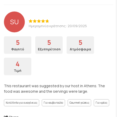
SU
Ημερομηνία κράτησης: 20/09/2025
5
5
5
Φαγητό
Εξυπηρέτηση
Ατμόσφαιρα
4
Τιμή
This restaurant was suggested by our host in Athens. The
food was awesome and the servings were large.
Κατάλληλο για οικογένειες
Για κουβεντούλα
Gourmet γεύσεις
Για κρέας