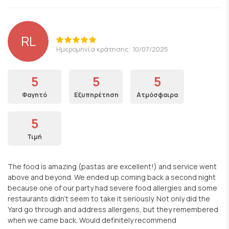
RL
Ημερομηνία κράτησης: 10/07/2025
5
5
5
Φαγητό
Εξυπηρέτηση
Ατμόσφαιρα
5
Τιμή
The food is amazing (pastas are excellent!) and service went
above and beyond. We ended up coming back a second night
because one of our party had severe food allergies and some
restaurants didn’t seem to take it seriously. Not only did the
Yard go through and address allergens, but they remembered
when we came back. Would definitely recommend