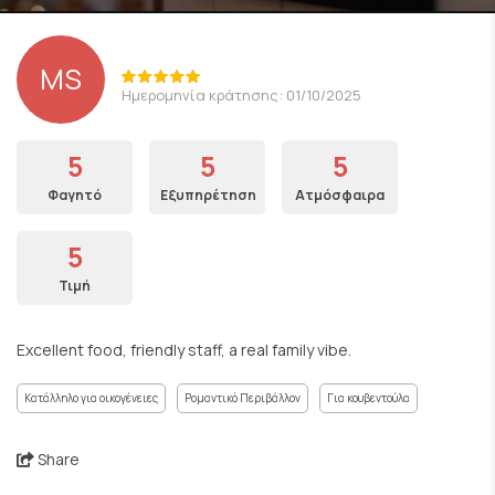
MS
Ημερομηνία κράτησης: 01/10/2025
5
5
5
Φαγητό
Εξυπηρέτηση
Ατμόσφαιρα
5
Τιμή
Excellent food, friendly staff, a real family vibe.
Κατάλληλο για οικογένειες
Ρομαντικό Περιβάλλον
Για κουβεντούλα
Share