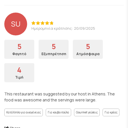
SU
Ημερομηνία κράτησης: 20/09/2025
5
5
5
Φαγητό
Εξυπηρέτηση
Ατμόσφαιρα
4
Τιμή
This restaurant was suggested by our host in Athens. The
food was awesome and the servings were large.
Κατάλληλο για οικογένειες
Για κουβεντούλα
Gourmet γεύσεις
Για κρέας