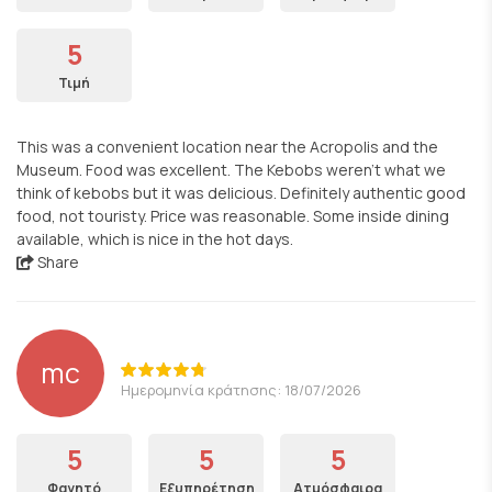
5
Τιμή
This was a convenient location near the Acropolis and the
Museum. Food was excellent. The Kebobs weren't what we
think of kebobs but it was delicious. Definitely authentic good
food, not touristy. Price was reasonable. Some inside dining
available, which is nice in the hot days.
Share
mc
Ημερομηνία κράτησης: 18/07/2026
5
5
5
Φαγητό
Εξυπηρέτηση
Ατμόσφαιρα