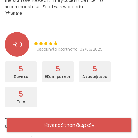
the staff overlooked it. They couldn’t be nicer to
accommodate us. Food was wonderful.
Share
RD
Ημερομηνία κράτησης: 02/06/2025
5
5
5
Φαγητό
Εξυπηρέτηση
Ατμόσφαιρα
5
Τιμή
Fifth time in Athens and first time at the Yard. The food and
Κάνε κράτηση δωρεάν
service were excellent. The quality was above par for sure .