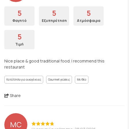
5
5
5
Φαγητό
Εξυπηρέτηση
Ατμόσφαιρα
5
Τιμή
Nice place & good traditional food. I recommend this
restaurant
Κατάλληλο για οικογένειες
Gourmet γεύσεις
Με θέα
Share
MC
Ημερομηνία κράτησης: 28/03/2026