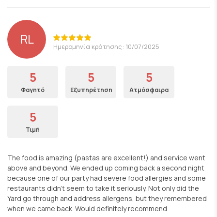
RL
Ημερομηνία κράτησης: 10/07/2025
5
5
5
Φαγητό
Εξυπηρέτηση
Ατμόσφαιρα
5
Τιμή
The food is amazing (pastas are excellent!) and service went
above and beyond. We ended up coming back a second night
because one of our party had severe food allergies and some
restaurants didn’t seem to take it seriously. Not only did the
Yard go through and address allergens, but they remembered
when we came back. Would definitely recommend